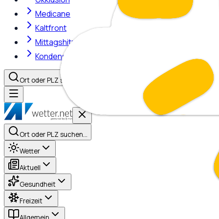
Medicane
Kaltfront
Mittagshitze
Kondensstreifen
Ort oder PLZ suchen…
Ort oder PLZ suchen…
Wetter
Aktuell
Gesundheit
Freizeit
Allgemein