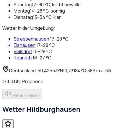
Sonntag
17
–
30
°C,
leicht bewölkt
Montag
14
–
28
°C,
sonnig
Dienstag
13
–
34
°C,
klar
Wetter in der Umgebung:
Stressenhausen
17
–
28
°C
Eishausen
17
–
28
°C
Veilsdorf
16
–
28
°C
Reurieth
16
–
27
°C
Deutschland
·
·
50,42553
°N
10,73184
°O
|
386
m ü. NN
17:00
Uhr
Prognose
Wetter vorlesen
Wetter
Hildburghausen