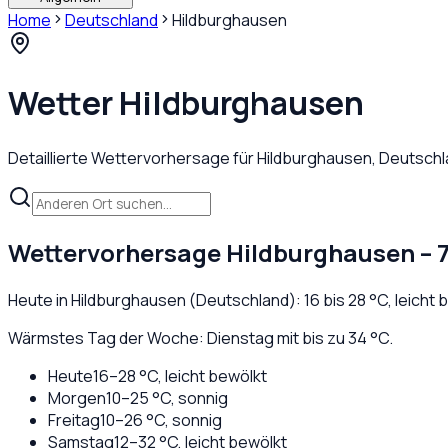
Home
Deutschland
Hildburghausen
Wetter
Hildburghausen
Detaillierte Wettervorhersage für
Hildburghausen
,
Deutschl
Wettervorhersage
Hildburghausen
– 
Heute in
Hildburghausen
(
Deutschland
):
16
bis
28
°C,
leicht 
Wärmstes Tag der Woche: Dienstag mit bis zu 34 °C.
Heute
16
–
28
°C,
leicht bewölkt
Morgen
10
–
25
°C,
sonnig
Freitag
10
–
26
°C,
sonnig
Samstag
12
–
32
°C,
leicht bewölkt