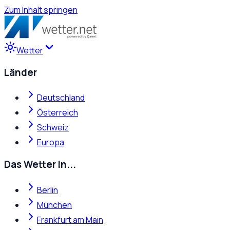
Zum Inhalt springen
Wetter
Länder
Deutschland
Österreich
Schweiz
Europa
Das Wetter in...
Berlin
München
Frankfurt am Main