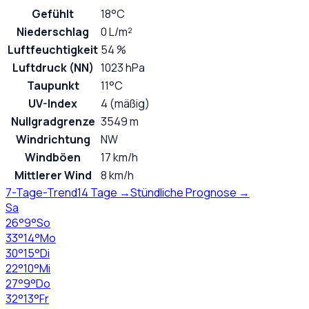
Gefühlt
18°C
Niederschlag
0 L/m²
Luftfeuchtigkeit
54 %
Luftdruck (NN)
1023 hPa
Taupunkt
11°C
UV-Index
4 (mäßig)
Nullgradgrenze
3549 m
Windrichtung
NW
Windböen
17 km/h
Mittlerer Wind
8 km/h
7-Tage-Trend
14 Tage →
Stündliche Prognose →
Sa
26
°
9
°
So
33
°
14
°
Mo
30
°
15
°
Di
22
°
10
°
Mi
27
°
9
°
Do
32
°
13
°
Fr