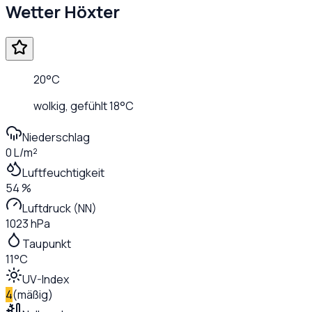
Wetter
Höxter
20
°C
wolkig
, gefühlt
18
°C
Niederschlag
0 L/m²
Luftfeuchtigkeit
54 %
Luftdruck (NN)
1023 hPa
Taupunkt
11°C
UV-Index
4
(
mäßig
)