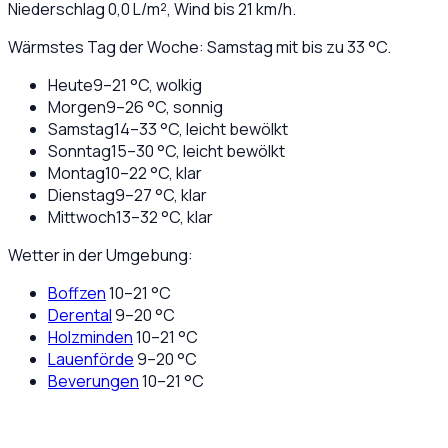
Niederschlag
0,0
L/m², Wind bis
21
km/h.
Wärmstes Tag der Woche: Samstag mit bis zu 33 °C.
Heute
9
–
21
°C,
wolkig
Morgen
9
–
26
°C,
sonnig
Samstag
14
–
33
°C,
leicht bewölkt
Sonntag
15
–
30
°C,
leicht bewölkt
Montag
10
–
22
°C,
klar
Dienstag
9
–
27
°C,
klar
Mittwoch
13
–
32
°C,
klar
Wetter in der Umgebung:
Boffzen
10
–
21
°C
Derental
9
–
20
°C
Holzminden
10
–
21
°C
Lauenförde
9
–
20
°C
Beverungen
10
–
21
°C