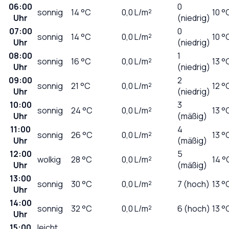
06:00
0
sonnig
14
°C
0,0
L/m²
10 °
Uhr
(niedrig)
07:00
0
sonnig
14
°C
0,0
L/m²
10 °
Uhr
(niedrig)
08:00
1
sonnig
16
°C
0,0
L/m²
13 °
Uhr
(niedrig)
09:00
2
sonnig
21
°C
0,0
L/m²
12 °
Uhr
(niedrig)
10:00
3
sonnig
24
°C
0,0
L/m²
13 °
Uhr
(mäßig)
11:00
4
sonnig
26
°C
0,0
L/m²
13 °
Uhr
(mäßig)
12:00
5
wolkig
28
°C
0,0
L/m²
14 °
Uhr
(mäßig)
13:00
sonnig
30
°C
0,0
L/m²
7 (hoch)
13 °
Uhr
14:00
sonnig
32
°C
0,0
L/m²
6 (hoch)
13 °
Uhr
15:00
leicht