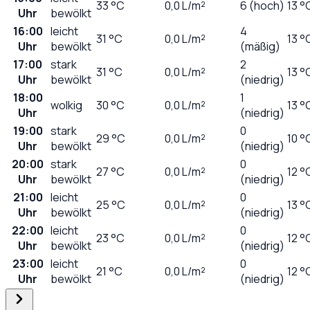
33
°C
0,0
L/m²
6 (hoch)
13 °
Uhr
bewölkt
16:00
leicht
4
31
°C
0,0
L/m²
13 °
Uhr
bewölkt
(mäßig)
17:00
stark
2
31
°C
0,0
L/m²
13 °
Uhr
bewölkt
(niedrig)
18:00
1
wolkig
30
°C
0,0
L/m²
13 °
Uhr
(niedrig)
19:00
stark
0
29
°C
0,0
L/m²
10 °
Uhr
bewölkt
(niedrig)
20:00
stark
0
27
°C
0,0
L/m²
12 °
Uhr
bewölkt
(niedrig)
21:00
leicht
0
25
°C
0,0
L/m²
13 °
Uhr
bewölkt
(niedrig)
22:00
leicht
0
23
°C
0,0
L/m²
12 °
Uhr
bewölkt
(niedrig)
23:00
leicht
0
21
°C
0,0
L/m²
12 °
Uhr
bewölkt
(niedrig)