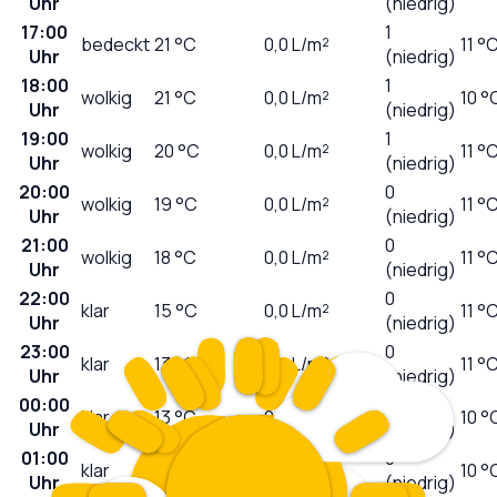
Uhr
(niedrig)
17:00
1
bedeckt
21
°C
0,0
L/m²
11 °
Uhr
(niedrig)
18:00
1
wolkig
21
°C
0,0
L/m²
10 °
Uhr
(niedrig)
19:00
1
wolkig
20
°C
0,0
L/m²
11 °
Uhr
(niedrig)
20:00
0
wolkig
19
°C
0,0
L/m²
11 °
Uhr
(niedrig)
21:00
0
wolkig
18
°C
0,0
L/m²
11 °
Uhr
(niedrig)
22:00
0
klar
15
°C
0,0
L/m²
11 °
Uhr
(niedrig)
23:00
0
klar
13
°C
0,0
L/m²
11 °
Uhr
(niedrig)
00:00
0
klar
13
°C
0,0
L/m²
10 °
Uhr
(niedrig)
01:00
0
klar
12
°C
0,0
L/m²
10 °
Uhr
(niedrig)