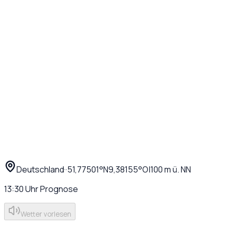
Deutschland
·
·
51,77501
°N
9,38155
°O
|
100
m ü. NN
13:30
Uhr
Prognose
Wetter vorlesen