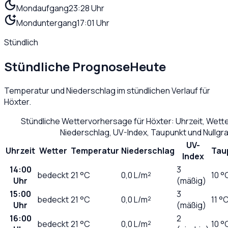
Mondaufgang
23:28 Uhr
Monduntergang
17:01 Uhr
Stündlich
Stündliche Prognose
Heute
Temperatur und Niederschlag im stündlichen Verlauf für
Höxter
.
Stündliche Wettervorhersage für
Höxter
: Uhrzeit, Wett
Niederschlag, UV-Index, Taupunkt und Nullg
UV-
Uhrzeit
Wetter
Temperatur
Niederschlag
Tau
Index
14:00
3
bedeckt
21
°C
0,0
L/m²
10 °
Uhr
(mäßig)
15:00
3
bedeckt
21
°C
0,0
L/m²
11 °
Uhr
(mäßig)
16:00
2
bedeckt
21
°C
0,0
L/m²
10 °