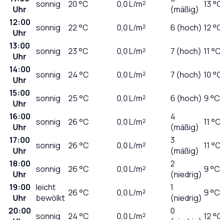
sonnig
20
°C
0,0
L/m²
13 °
Uhr
(mäßig)
12:00
sonnig
22
°C
0,0
L/m²
6 (hoch)
12 °
Uhr
13:00
sonnig
23
°C
0,0
L/m²
7 (hoch)
11 °
Uhr
14:00
sonnig
24
°C
0,0
L/m²
7 (hoch)
10 °
Uhr
15:00
sonnig
25
°C
0,0
L/m²
6 (hoch)
9 °C
Uhr
16:00
4
sonnig
26
°C
0,0
L/m²
11 °
Uhr
(mäßig)
17:00
3
sonnig
26
°C
0,0
L/m²
11 °
Uhr
(mäßig)
18:00
2
sonnig
26
°C
0,0
L/m²
9 °C
Uhr
(niedrig)
19:00
leicht
1
26
°C
0,0
L/m²
9 °C
Uhr
bewölkt
(niedrig)
20:00
0
sonnig
24
°C
0,0
L/m²
12 °