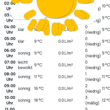
02:00
0
klar
11
°C
0,0
L/m²
10 °
Uhr
(niedrig)
03:00
0
klar
11
°C
0,0
L/m²
9 °C
Uhr
(niedrig)
04:00
0
klar
10
°C
0,0
L/m²
9 °C
Uhr
(niedrig)
05:00
0
klar
9
°C
0,0
L/m²
9 °C
Uhr
(niedrig)
06:00
0
sonnig
9
°C
0,0
L/m²
9 °C
Uhr
(niedrig)
07:00
leicht
0
9
°C
0,0
L/m²
9 °C
Uhr
bewölkt
(niedrig)
08:00
1
sonnig
11
°C
0,0
L/m²
11 °
Uhr
(niedrig)
09:00
2
sonnig
16
°C
0,0
L/m²
11 °
Uhr
(niedrig)
10:00
3
sonnig
18
°C
0,0
L/m²
12 °
Uhr
(mäßig)
11:00
5