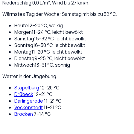
Niederschlag
0,0
L/m², Wind bis
27
km/h.
Wärmstes Tag der Woche: Samstag mit bis zu 32 °C.
Heute
12
–
20
°C,
wolkig
Morgen
11
–
24
°C,
leicht bewölkt
Samstag
15
–
32
°C,
leicht bewölkt
Sonntag
16
–
30
°C,
leicht bewölkt
Montag
11
–
20
°C,
leicht bewölkt
Dienstag
9
–
25
°C,
leicht bewölkt
Mittwoch
13
–
31
°C,
sonnig
Wetter in der Umgebung:
Stapelburg
12
–
20
°C
Drübeck
12
–
21
°C
Darlingerode
11
–
21
°C
Veckenstedt
11
–
21
°C
Brocken
7
–
14
°C