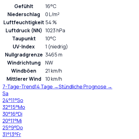
Gefühlt
16°C
Niederschlag
0 L/m²
Luftfeuchtigkeit
54 %
Luftdruck (NN)
1023 hPa
Taupunkt
10°C
UV-Index
1 (niedrig)
Nullgradgrenze
3465 m
Windrichtung
NW
Windböen
21 km/h
Mittlerer Wind
10 km/h
7-Tage-Trend
14 Tage →
Stündliche Prognose →
Sa
24
°
11
°
So
32
°
15
°
Mo
30
°
16
°
Di
20
°
11
°
Mi
25
°
9
°
Do
31
°
13
°
Fr