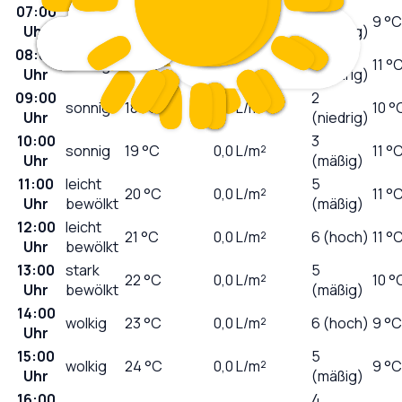
07:00
0
sonnig
11
°C
0,0
L/m²
9 °C
Uhr
(niedrig)
08:00
1
sonnig
14
°C
0,0
L/m²
11 °
Uhr
(niedrig)
09:00
2
sonnig
18
°C
0,0
L/m²
10 °
Uhr
(niedrig)
10:00
3
sonnig
19
°C
0,0
L/m²
11 °
Uhr
(mäßig)
11:00
leicht
5
20
°C
0,0
L/m²
11 °
Uhr
bewölkt
(mäßig)
12:00
leicht
21
°C
0,0
L/m²
6 (hoch)
11 °
Uhr
bewölkt
13:00
stark
5
22
°C
0,0
L/m²
10 °
Uhr
bewölkt
(mäßig)
14:00
wolkig
23
°C
0,0
L/m²
6 (hoch)
9 °C
Uhr
15:00
5
wolkig
24
°C
0,0
L/m²
9 °C
Uhr
(mäßig)
16:00
4