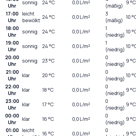
sonnig
24
°C
0,0
L/m²
9 °C
Uhr
(mäßig)
17:00
leicht
3
24
°C
0,0
L/m²
10 °
Uhr
bewölkt
(mäßig)
18:00
1
sonnig
24
°C
0,0
L/m²
10 °
Uhr
(niedrig)
19:00
1
sonnig
24
°C
0,0
L/m²
10 °
Uhr
(niedrig)
20:00
0
sonnig
23
°C
0,0
L/m²
9 °C
Uhr
(niedrig)
21:00
0
klar
20
°C
0,0
L/m²
10 °
Uhr
(niedrig)
22:00
0
klar
18
°C
0,0
L/m²
9 °C
Uhr
(niedrig)
23:00
0
klar
17
°C
0,0
L/m²
9 °C
Uhr
(niedrig)
00:00
0
klar
16
°C
0,0
L/m²
9 °C
Uhr
(niedrig)
01:00
leicht
0
16
°C
0,0
L/m²
9 °C