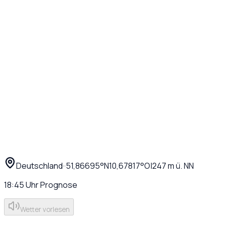
Deutschland
·
·
51,86695
°N
10,67817
°O
|
247
m ü. NN
18:45
Uhr
Prognose
Wetter vorlesen