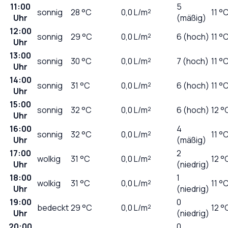
11:00
5
sonnig
28
°C
0,0
L/m²
11 °
Uhr
(mäßig)
12:00
sonnig
29
°C
0,0
L/m²
6 (hoch)
11 °
Uhr
13:00
sonnig
30
°C
0,0
L/m²
7 (hoch)
11 °
Uhr
14:00
sonnig
31
°C
0,0
L/m²
6 (hoch)
11 °
Uhr
15:00
sonnig
32
°C
0,0
L/m²
6 (hoch)
12 °
Uhr
16:00
4
sonnig
32
°C
0,0
L/m²
11 °
Uhr
(mäßig)
17:00
2
wolkig
31
°C
0,0
L/m²
12 °
Uhr
(niedrig)
18:00
1
wolkig
31
°C
0,0
L/m²
11 °
Uhr
(niedrig)
19:00
0
bedeckt
29
°C
0,0
L/m²
12 °
Uhr
(niedrig)
20:00
0