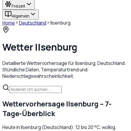
Freizeit
Allgemein
Home
Deutschland
Ilsenburg
Wetter
Ilsenburg
Detaillierte Wettervorhersage für
Ilsenburg
,
Deutschland
.
Stündliche Daten, Temperaturtrend und
Niederschlagswahrscheinlichkeit.
Wettervorhersage
Ilsenburg
– 7-
Tage-Überblick
Heute in
Ilsenburg
(
Deutschland
):
12
bis
20
°C,
wolkig
.