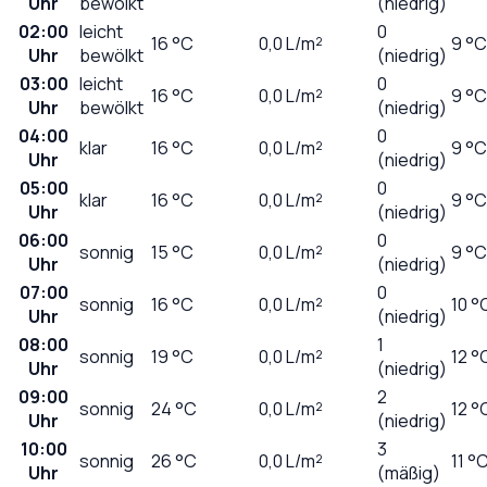
Uhr
bewölkt
(niedrig)
02:00
leicht
0
16
°C
0,0
L/m²
9 °C
Uhr
bewölkt
(niedrig)
03:00
leicht
0
16
°C
0,0
L/m²
9 °C
Uhr
bewölkt
(niedrig)
04:00
0
klar
16
°C
0,0
L/m²
9 °C
Uhr
(niedrig)
05:00
0
klar
16
°C
0,0
L/m²
9 °C
Uhr
(niedrig)
06:00
0
sonnig
15
°C
0,0
L/m²
9 °C
Uhr
(niedrig)
07:00
0
sonnig
16
°C
0,0
L/m²
10 °
Uhr
(niedrig)
08:00
1
sonnig
19
°C
0,0
L/m²
12 °
Uhr
(niedrig)
09:00
2
sonnig
24
°C
0,0
L/m²
12 °
Uhr
(niedrig)
10:00
3
sonnig
26
°C
0,0
L/m²
11 °
Uhr
(mäßig)