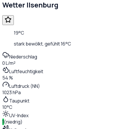
Wetter
Ilsenburg
19
°C
stark bewölkt
, gefühlt
16
°C
Niederschlag
0 L/m²
Luftfeuchtigkeit
54 %
Luftdruck (NN)
1023 hPa
Taupunkt
10°C
UV-Index
1
(
niedrig
)