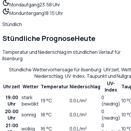
Mondaufgang
23:58 Uhr
Monduntergang
18:15 Uhr
Stündlich
Stündliche Prognose
Heute
Temperatur und Niederschlag im stündlichen Verlauf für
Ilsenburg
.
Stündliche Wettervorhersage für
Ilsenburg
: Uhrzeit, We
Niederschlag, UV-Index, Taupunkt und Nullg
UV-
Uhrzeit
Wetter
Temperatur
Niederschlag
Tau
Index
19:00
stark
0
19
°C
0,0
L/m²
10 °
Uhr
bewölkt
(niedrig)
20:00
0
sonnig
18
°C
0,0
L/m²
10 °
Uhr
(niedrig)
21:00
0
wolkig
16
°C
0,0
L/m²
10 °