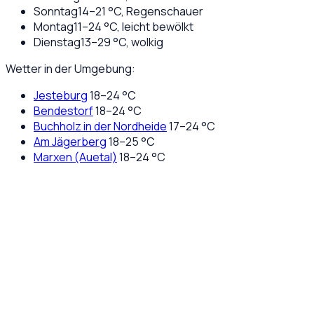
Sonntag
14
–
21
°C,
Regenschauer
Montag
11
–
24
°C,
leicht bewölkt
Dienstag
13
–
29
°C,
wolkig
Wetter in der Umgebung:
Jesteburg
18
–
24
°C
Bendestorf
18
–
24
°C
Buchholz in der Nordheide
17
–
24
°C
Am Jägerberg
18
–
25
°C
Marxen (Auetal)
18
–
24
°C