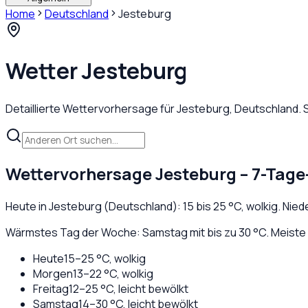
Home
Deutschland
Jesteburg
Wetter
Jesteburg
Detaillierte Wettervorhersage für
Jesteburg
,
Deutschland
.
Wettervorhersage
Jesteburg
– 7-Tage
Heute in
Jesteburg
(
Deutschland
):
15
bis
25
°C,
wolkig
. Nie
Wärmstes Tag der Woche: Samstag mit bis zu 30 °C. Meiste 
Heute
15
–
25
°C,
wolkig
Morgen
13
–
22
°C,
wolkig
Freitag
12
–
25
°C,
leicht bewölkt
Samstag
14
–
30
°C,
leicht bewölkt