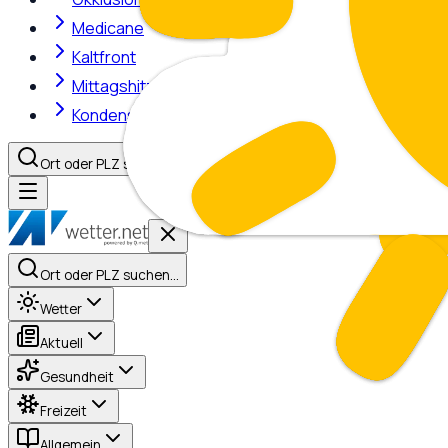
Medicane
Kaltfront
Mittagshitze
Kondensstreifen
Ort oder PLZ suchen…
Ort oder PLZ suchen…
Wetter
Aktuell
Gesundheit
Freizeit
Allgemein