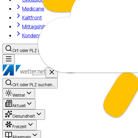
Medicane
Kaltfront
Mittagshitze
Kondensstreifen
Ort oder PLZ suchen…
Ort oder PLZ suchen…
Wetter
Aktuell
Gesundheit
Freizeit
Allgemein