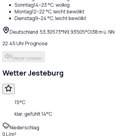
Sonntag
14
–
23
°C,
wolkig
Montag
12
–
22
°C,
leicht bewölkt
Dienstag
9
–
24
°C,
leicht bewölkt
Deutschland
·
·
53,30573
°N
9,93505
°O
|
38
m ü. NN
22:45
Uhr
Prognose
Wetter vorlesen
Wetter
Jesteburg
15
°C
klar
, gefühlt
14
°C
Niederschlag
0 L/m²