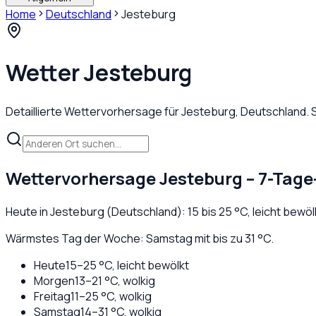
Home
Deutschland
Jesteburg
Wetter
Jesteburg
Detaillierte Wettervorhersage für
Jesteburg
,
Deutschland
.
Wettervorhersage
Jesteburg
– 7-Tage
Heute in
Jesteburg
(
Deutschland
):
15
bis
25
°C,
leicht bewöl
Wärmstes Tag der Woche: Samstag mit bis zu 31 °C.
Heute
15
–
25
°C,
leicht bewölkt
Morgen
13
–
21
°C,
wolkig
Freitag
11
–
25
°C,
wolkig
Samstag
14
–
31
°C,
wolkig