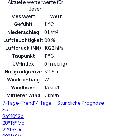
Aktuelle Wetterwerte für
Jever
Messwert
Wert
Gefühlt
11°C
Niederschlag
0 L/m²
Luftfeuchtigkeit
90 %
Luftdruck (NN)
1022 hPa
Taupunkt
11°C
UV-Index
0 (niedrig)
Nullgradgrenze
3106 m
Windrichtung
W
Windböen
13 km/h
Mittlerer Wind
7 km/h
7-Tage-Trend
14 Tage →
Stündliche Prognose →
Sa
24
°
10
°
So
28
°
15
°
Mo
21
°
15
°
Di