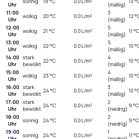
sonnig
19
°C
0,0
L/m²
13 °
Uhr
(mäßig)
11:00
3
wolkig
20
°C
0,0
L/m²
12 °
Uhr
(mäßig)
12:00
5
wolkig
21
°C
0,0
L/m²
11 °
Uhr
(mäßig)
13:00
5
wolkig
22
°C
0,0
L/m²
10 °
Uhr
(mäßig)
14:00
stark
4
22
°C
0,0
L/m²
10 °
Uhr
bewölkt
(mäßig)
15:00
4
wolkig
23
°C
0,0
L/m²
10 °
Uhr
(mäßig)
16:00
stark
3
24
°C
0,0
L/m²
10 °
Uhr
bewölkt
(mäßig)
17:00
stark
2
24
°C
0,0
L/m²
9 °C
Uhr
bewölkt
(niedrig)
18:00
2
sonnig
24
°C
0,0
L/m²
9 °C
Uhr
(niedrig)
19:00
1
sonnig
24
°C
0,0
L/m²
11 °
Uhr
(niedrig)