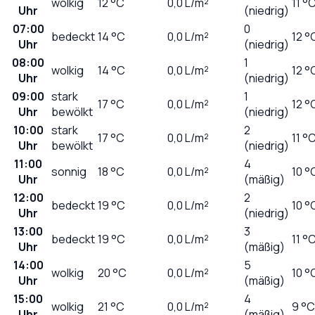
wolkig
12
°C
0,0
L/m²
11 °
Uhr
(niedrig)
07:00
0
bedeckt
14
°C
0,0
L/m²
12 °
Uhr
(niedrig)
08:00
1
wolkig
14
°C
0,0
L/m²
12 °
Uhr
(niedrig)
09:00
stark
1
17
°C
0,0
L/m²
12 °
Uhr
bewölkt
(niedrig)
10:00
stark
2
17
°C
0,0
L/m²
11 °
Uhr
bewölkt
(niedrig)
11:00
4
sonnig
18
°C
0,0
L/m²
10 °
Uhr
(mäßig)
12:00
2
bedeckt
19
°C
0,0
L/m²
10 °
Uhr
(niedrig)
13:00
3
bedeckt
19
°C
0,0
L/m²
11 °
Uhr
(mäßig)
14:00
5
wolkig
20
°C
0,0
L/m²
10 °
Uhr
(mäßig)
15:00
4
wolkig
21
°C
0,0
L/m²
9 °C
Uhr
(mäßig)