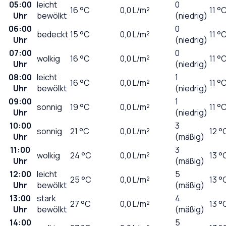
05:00
leicht
0
16
°C
0,0
L/m²
11 °
Uhr
bewölkt
(niedrig)
06:00
0
bedeckt
15
°C
0,0
L/m²
11 °
Uhr
(niedrig)
07:00
0
wolkig
16
°C
0,0
L/m²
11 °
Uhr
(niedrig)
08:00
leicht
1
16
°C
0,0
L/m²
11 °
Uhr
bewölkt
(niedrig)
09:00
1
sonnig
19
°C
0,0
L/m²
11 °
Uhr
(niedrig)
10:00
3
sonnig
21
°C
0,0
L/m²
12 °
Uhr
(mäßig)
11:00
3
wolkig
24
°C
0,0
L/m²
13 °
Uhr
(mäßig)
12:00
leicht
5
25
°C
0,0
L/m²
13 °
Uhr
bewölkt
(mäßig)
13:00
stark
4
27
°C
0,0
L/m²
13 °
Uhr
bewölkt
(mäßig)
14:00
5