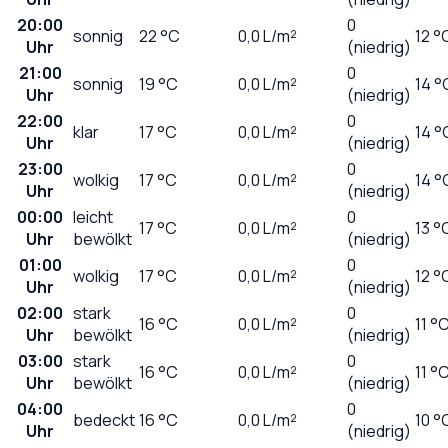
20:00
0
sonnig
22
°C
0,0
L/m²
12 °
Uhr
(niedrig)
21:00
0
sonnig
19
°C
0,0
L/m²
14 °
Uhr
(niedrig)
22:00
0
klar
17
°C
0,0
L/m²
14 °
Uhr
(niedrig)
23:00
0
wolkig
17
°C
0,0
L/m²
14 °
Uhr
(niedrig)
00:00
leicht
0
17
°C
0,0
L/m²
13 °
Uhr
bewölkt
(niedrig)
01:00
0
wolkig
17
°C
0,0
L/m²
12 °
Uhr
(niedrig)
02:00
stark
0
16
°C
0,0
L/m²
11 °
Uhr
bewölkt
(niedrig)
03:00
stark
0
16
°C
0,0
L/m²
11 °
Uhr
bewölkt
(niedrig)
04:00
0
bedeckt
16
°C
0,0
L/m²
10 °
Uhr
(niedrig)