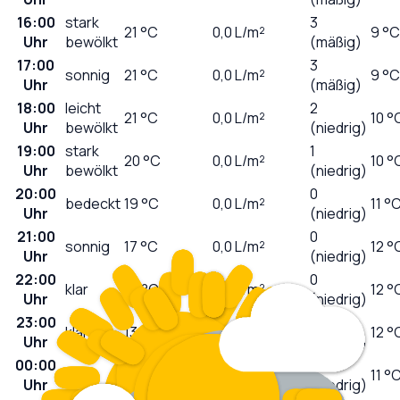
16:00
stark
3
21
°C
0,0
L/m²
9 °C
Uhr
bewölkt
(mäßig)
17:00
3
sonnig
21
°C
0,0
L/m²
9 °C
Uhr
(mäßig)
18:00
leicht
2
21
°C
0,0
L/m²
10 °
Uhr
bewölkt
(niedrig)
19:00
stark
1
20
°C
0,0
L/m²
10 °
Uhr
bewölkt
(niedrig)
20:00
0
bedeckt
19
°C
0,0
L/m²
11 °
Uhr
(niedrig)
21:00
0
sonnig
17
°C
0,0
L/m²
12 °
Uhr
(niedrig)
22:00
0
klar
15
°C
0,0
L/m²
12 °
Uhr
(niedrig)
23:00
0
klar
13
°C
0,0
L/m²
12 °
Uhr
(niedrig)
00:00
0
klar
12
°C
0,0
L/m²
11 °
Uhr
(niedrig)