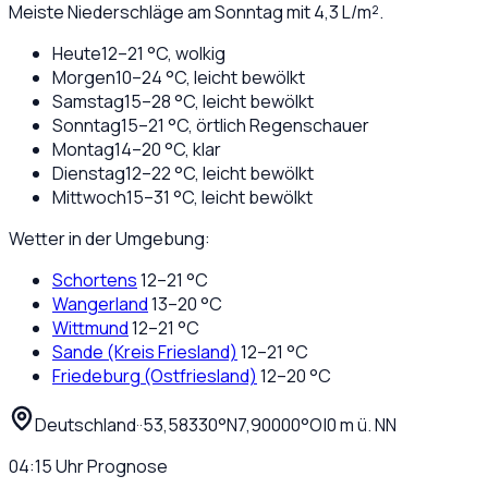
Meiste Niederschläge am Sonntag mit 4,3 L/m².
Heute
12
–
21
°C,
wolkig
Morgen
10
–
24
°C,
leicht bewölkt
Samstag
15
–
28
°C,
leicht bewölkt
Sonntag
15
–
21
°C,
örtlich Regenschauer
Montag
14
–
20
°C,
klar
Dienstag
12
–
22
°C,
leicht bewölkt
Mittwoch
15
–
31
°C,
leicht bewölkt
Wetter in der Umgebung:
Schortens
12
–
21
°C
Wangerland
13
–
20
°C
Wittmund
12
–
21
°C
Sande (Kreis Friesland)
12
–
21
°C
Friedeburg (Ostfriesland)
12
–
20
°C
Deutschland
·
·
53,58330
°N
7,90000
°O
|
0
m ü. NN
04:15
Uhr
Prognose