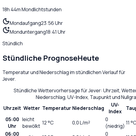
18h 44m
Mondlichtstunden
Mondaufgang
23:56 Uhr
Monduntergang
18:41 Uhr
Stündlich
Stündliche Prognose
Heute
Temperatur und Niederschlag im stündlichen Verlauf für
Jever
.
Stündliche Wettervorhersage für
Jever
: Uhrzeit, Wett
Niederschlag, UV-Index, Taupunkt und Nullg
UV-
Uhrzeit
Wetter
Temperatur
Niederschlag
Tau
Index
05:00
leicht
0
12
°C
0,0
L/m²
11 °
Uhr
bewölkt
(niedrig)
06:00
0