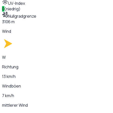
UV-Index
0
(
niedrig
)
Nullgradgrenze
3106 m
Wind
W
Richtung
13 km/h
Windböen
7 km/h
mittlerer Wind