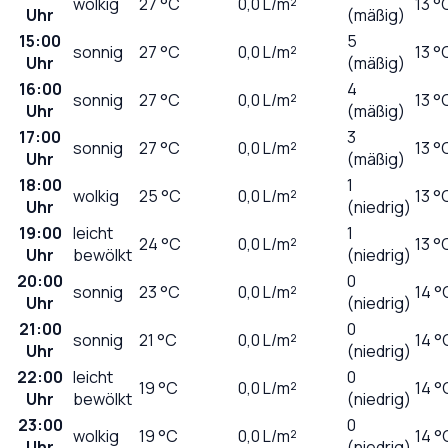
wolkig
27
°C
0,0
L/m²
13 °
Uhr
(mäßig)
15:00
5
sonnig
27
°C
0,0
L/m²
13 °
Uhr
(mäßig)
16:00
4
sonnig
27
°C
0,0
L/m²
13 °
Uhr
(mäßig)
17:00
3
sonnig
27
°C
0,0
L/m²
13 °
Uhr
(mäßig)
18:00
1
wolkig
25
°C
0,0
L/m²
13 °
Uhr
(niedrig)
19:00
leicht
1
24
°C
0,0
L/m²
13 °
Uhr
bewölkt
(niedrig)
20:00
0
sonnig
23
°C
0,0
L/m²
14 °
Uhr
(niedrig)
21:00
0
sonnig
21
°C
0,0
L/m²
14 °
Uhr
(niedrig)
22:00
leicht
0
19
°C
0,0
L/m²
14 °
Uhr
bewölkt
(niedrig)
23:00
0
wolkig
19
°C
0,0
L/m²
14 °
Uhr
(niedrig)