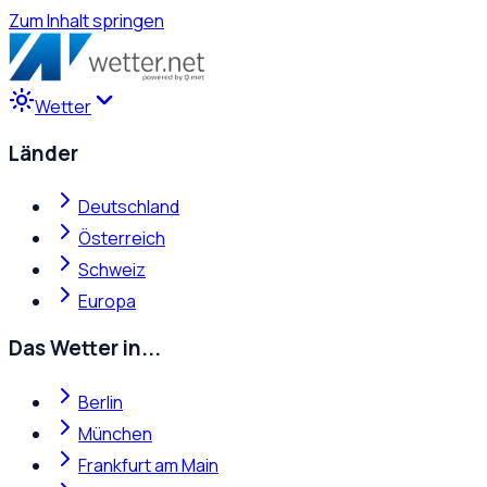
Zum Inhalt springen
Wetter
Länder
Deutschland
Österreich
Schweiz
Europa
Das Wetter in...
Berlin
München
Frankfurt am Main