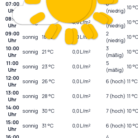
07:00
0
sonnig
13
°C
0,0
L/m²
10 °
Uhr
(niedrig)
08:00
1
sonnig
14
°C
0,0
L/m²
10 °
Uhr
(niedrig)
09:00
2
sonnig
18
°C
0,0
L/m²
10 °
Uhr
(niedrig)
10:00
3
sonnig
21
°C
0,0
L/m²
10 °
Uhr
(mäßig)
11:00
5
sonnig
23
°C
0,0
L/m²
10 °
Uhr
(mäßig)
12:00
sonnig
26
°C
0,0
L/m²
6 (hoch)
11 °C
Uhr
13:00
sonnig
28
°C
0,0
L/m²
7 (hoch)
11 °C
Uhr
14:00
sonnig
30
°C
0,0
L/m²
7 (hoch)
10 °
Uhr
15:00
sonnig
31
°C
0,0
L/m²
6 (hoch)
10 °
Uhr
16:00
4