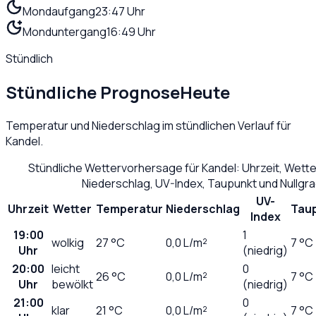
Mondaufgang
23:47 Uhr
Monduntergang
16:49 Uhr
Stündlich
Stündliche Prognose
Heute
Temperatur und Niederschlag im stündlichen Verlauf für
Kandel
.
Stündliche Wettervorhersage für
Kandel
: Uhrzeit, Wett
Niederschlag, UV-Index, Taupunkt und Nullgr
UV-
Uhrzeit
Wetter
Temperatur
Niederschlag
Tau
Index
19:00
1
wolkig
27
°C
0,0
L/m²
7 °C
Uhr
(niedrig)
20:00
leicht
0
26
°C
0,0
L/m²
7 °C
Uhr
bewölkt
(niedrig)
21:00
0
klar
21
°C
0,0
L/m²
7 °C