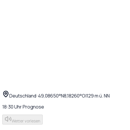
Deutschland
·
·
49,08650
°N
8,18260
°O
|
129
m ü. NN
18:30
Uhr
Prognose
Wetter vorlesen