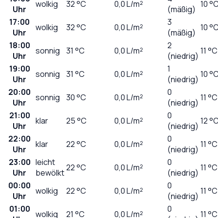
wolkig
32
°C
0,0
L/m²
10 °
Uhr
(mäßig)
17:00
3
wolkig
32
°C
0,0
L/m²
10 °
Uhr
(mäßig)
18:00
2
sonnig
31
°C
0,0
L/m²
11 °C
Uhr
(niedrig)
19:00
1
sonnig
31
°C
0,0
L/m²
10 °
Uhr
(niedrig)
20:00
0
sonnig
30
°C
0,0
L/m²
11 °C
Uhr
(niedrig)
21:00
0
klar
25
°C
0,0
L/m²
12 °
Uhr
(niedrig)
22:00
0
klar
22
°C
0,0
L/m²
11 °C
Uhr
(niedrig)
23:00
leicht
0
22
°C
0,0
L/m²
11 °C
Uhr
bewölkt
(niedrig)
00:00
0
wolkig
22
°C
0,0
L/m²
11 °C
Uhr
(niedrig)
01:00
0
wolkig
21
°C
0,0
L/m²
11 °C