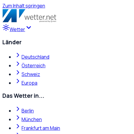
Zum Inhalt springen
Wetter
Länder
Deutschland
Österreich
Schweiz
Europa
Das Wetter in...
Berlin
München
Frankfurt am Main