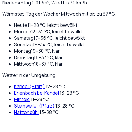
Niederschlag
0,0
L/m², Wind bis
30
km/h.
Wärmstes Tag der Woche: Mittwoch mit bis zu 37 °C.
Heute
11
–
28
°C,
leicht bewölkt
Morgen
13
–
32
°C,
leicht bewölkt
Samstag
17
–
36
°C,
leicht bewölkt
Sonntag
19
–
34
°C,
leicht bewölkt
Montag
19
–
30
°C,
klar
Dienstag
16
–
33
°C,
klar
Mittwoch
18
–
37
°C,
klar
Wetter in der Umgebung:
Kandel (Pfalz)
12
–
28
°C
Erlenbach bei Kandel
13
–
28
°C
Minfeld
11
–
28
°C
Steinweiler (Pfalz)
13
–
28
°C
Hatzenbühl
13
–
28
°C