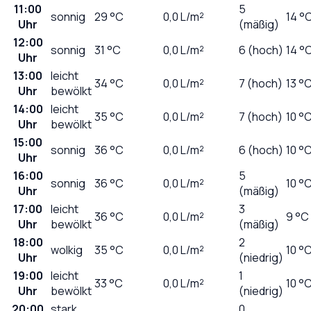
11:00
5
sonnig
29
°C
0,0
L/m²
14 °
Uhr
(mäßig)
12:00
sonnig
31
°C
0,0
L/m²
6 (hoch)
14 °
Uhr
13:00
leicht
34
°C
0,0
L/m²
7 (hoch)
13 °
Uhr
bewölkt
14:00
leicht
35
°C
0,0
L/m²
7 (hoch)
10 °
Uhr
bewölkt
15:00
sonnig
36
°C
0,0
L/m²
6 (hoch)
10 °
Uhr
16:00
5
sonnig
36
°C
0,0
L/m²
10 °
Uhr
(mäßig)
17:00
leicht
3
36
°C
0,0
L/m²
9 °C
Uhr
bewölkt
(mäßig)
18:00
2
wolkig
35
°C
0,0
L/m²
10 °
Uhr
(niedrig)
19:00
leicht
1
33
°C
0,0
L/m²
10 °
Uhr
bewölkt
(niedrig)
20:00
stark
0