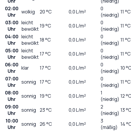
Uhr
(niedrig)
02:00
0
wolkig
20
°C
0,0
L/m²
11 °C
Uhr
(niedrig)
03:00
leicht
0
19
°C
0,0
L/m²
11 °C
Uhr
bewölkt
(niedrig)
04:00
leicht
0
18
°C
0,0
L/m²
11 °C
Uhr
bewölkt
(niedrig)
05:00
leicht
0
17
°C
0,0
L/m²
11 °C
Uhr
bewölkt
(niedrig)
06:00
0
klar
17
°C
0,0
L/m²
10 °
Uhr
(niedrig)
07:00
0
sonnig
17
°C
0,0
L/m²
11 °C
Uhr
(niedrig)
08:00
1
sonnig
19
°C
0,0
L/m²
12 °
Uhr
(niedrig)
09:00
2
sonnig
23
°C
0,0
L/m²
13 °
Uhr
(niedrig)
10:00
3
sonnig
26
°C
0,0
L/m²
14 °
Uhr
(mäßig)