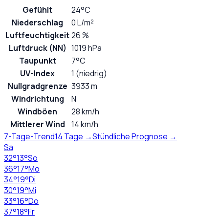
Gefühlt
24°C
Niederschlag
0 L/m²
Luftfeuchtigkeit
26 %
Luftdruck (NN)
1019 hPa
Taupunkt
7°C
UV-Index
1 (niedrig)
Nullgradgrenze
3933 m
Windrichtung
N
Windböen
28 km/h
Mittlerer Wind
14 km/h
7-Tage-Trend
14 Tage →
Stündliche Prognose →
Sa
32
°
13
°
So
36
°
17
°
Mo
34
°
19
°
Di
30
°
19
°
Mi
33
°
16
°
Do
37
°
18
°
Fr