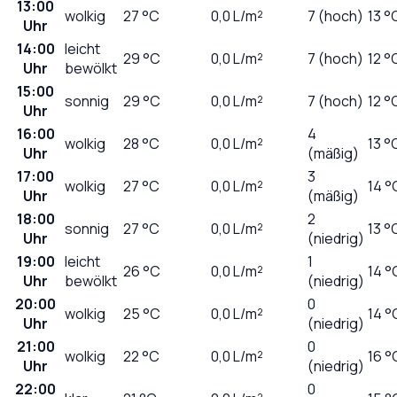
13:00
wolkig
27
°C
0,0
L/m²
7 (hoch)
13 °
Uhr
14:00
leicht
29
°C
0,0
L/m²
7 (hoch)
12 °
Uhr
bewölkt
15:00
sonnig
29
°C
0,0
L/m²
7 (hoch)
12 °
Uhr
16:00
4
wolkig
28
°C
0,0
L/m²
13 °
Uhr
(mäßig)
17:00
3
wolkig
27
°C
0,0
L/m²
14 °
Uhr
(mäßig)
18:00
2
sonnig
27
°C
0,0
L/m²
13 °
Uhr
(niedrig)
19:00
leicht
1
26
°C
0,0
L/m²
14 °
Uhr
bewölkt
(niedrig)
20:00
0
wolkig
25
°C
0,0
L/m²
14 °
Uhr
(niedrig)
21:00
0
wolkig
22
°C
0,0
L/m²
16 °
Uhr
(niedrig)
22:00
0