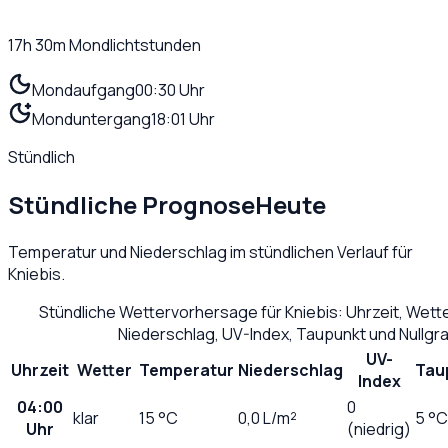
17h 30m
Mondlichtstunden
Mondaufgang
00:30 Uhr
Monduntergang
18:01 Uhr
Stündlich
Stündliche Prognose
Heute
Temperatur und Niederschlag im stündlichen Verlauf für
Kniebis
.
Stündliche Wettervorhersage für
Kniebis
: Uhrzeit, Wet
Niederschlag, UV-Index, Taupunkt und Nullg
UV-
Uhrzeit
Wetter
Temperatur
Niederschlag
Tau
Index
04:00
0
klar
15
°C
0,0
L/m²
5 °C
Uhr
(niedrig)