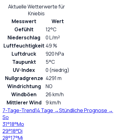
Aktuelle Wetterwerte für
Kniebis
Messwert
Wert
Gefühlt
12°C
Niederschlag
0 L/m²
Luftfeuchtigkeit
49 %
Luftdruck
920 hPa
Taupunkt
5°C
UV-Index
0 (niedrig)
Nullgradgrenze
4291 m
Windrichtung
NO
Windböen
26 km/h
Mittlerer Wind
9 km/h
7-Tage-Trend
14 Tage →
Stündliche Prognose →
So
31
°
18
°
Mo
29
°
18
°
Di
28
°
17
°
Mi