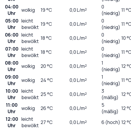
04:00
0
wolkig
19
°C
0,0
L/m²
11 °
Uhr
(niedrig)
05:00
leicht
0
19
°C
0,0
L/m²
11 °
Uhr
bewölkt
(niedrig)
06:00
leicht
0
18
°C
0,0
L/m²
10 °
Uhr
bewölkt
(niedrig)
07:00
leicht
0
18
°C
0,0
L/m²
11 °
Uhr
bewölkt
(niedrig)
08:00
1
wolkig
20
°C
0,0
L/m²
12 °
Uhr
(niedrig)
09:00
1
wolkig
24
°C
0,0
L/m²
11 °
Uhr
(niedrig)
10:00
leicht
3
25
°C
0,0
L/m²
12 °
Uhr
bewölkt
(mäßig)
11:00
5
wolkig
26
°C
0,0
L/m²
12 °
Uhr
(mäßig)
12:00
leicht
27
°C
0,0
L/m²
6 (hoch)
12 °
Uhr
bewölkt