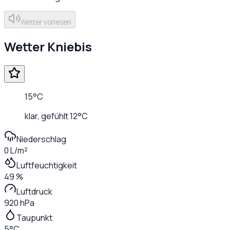
Wetter vorlesen
Wetter
Kniebis
15
°C
klar
, gefühlt
12
°C
Niederschlag
0 L/m²
Luftfeuchtigkeit
49 %
Luftdruck
920 hPa
Taupunkt
5°C