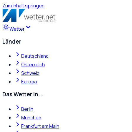
Zum Inhalt springen
Wetter
Länder
Deutschland
Österreich
Schweiz
Europa
Das Wetter in...
Berlin
München
Frankfurt am Main