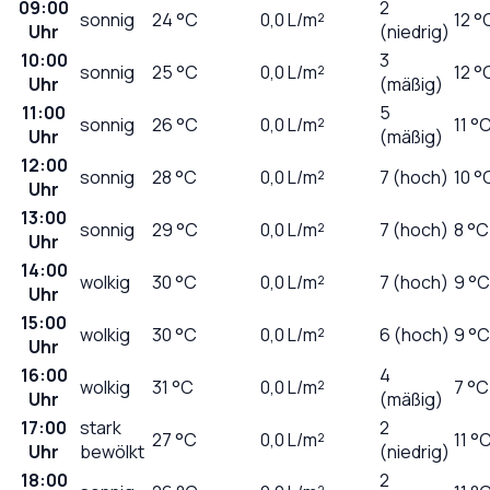
09:00
2
sonnig
24
°C
0,0
L/m²
12 °
Uhr
(niedrig)
10:00
3
sonnig
25
°C
0,0
L/m²
12 °
Uhr
(mäßig)
11:00
5
sonnig
26
°C
0,0
L/m²
11 °
Uhr
(mäßig)
12:00
sonnig
28
°C
0,0
L/m²
7 (hoch)
10 °
Uhr
13:00
sonnig
29
°C
0,0
L/m²
7 (hoch)
8 °C
Uhr
14:00
wolkig
30
°C
0,0
L/m²
7 (hoch)
9 °C
Uhr
15:00
wolkig
30
°C
0,0
L/m²
6 (hoch)
9 °C
Uhr
16:00
4
wolkig
31
°C
0,0
L/m²
7 °C
Uhr
(mäßig)
17:00
stark
2
27
°C
0,0
L/m²
11 °
Uhr
bewölkt
(niedrig)
18:00
2