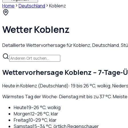
Home
Deutschland
Koblenz
Wetter
Koblenz
Detaillierte Wettervorhersage für
Koblenz
,
Deutschland
. St
Wettervorhersage
Koblenz
– 7-Tage-Ü
Heute in
Koblenz
(
Deutschland
):
19
bis
26
°C,
wolkig
. Nieder
Wärmstes Tag der Woche: Dienstag mit bis zu 37 °C. Meiste
Heute
19
–
26
°C,
wolkig
Morgen
12
–
26
°C,
klar
Freitag
10
–
29
°C,
klar
Samstag
15
–
34
°C,
örtlich Regenschauer