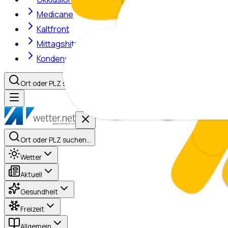
Medicane
Kaltfront
Mittagshitze
Kondensstreifen
Ort oder PLZ suchen…
Ort oder PLZ suchen…
Wetter
Aktuell
Gesundheit
Freizeit
Allgemein