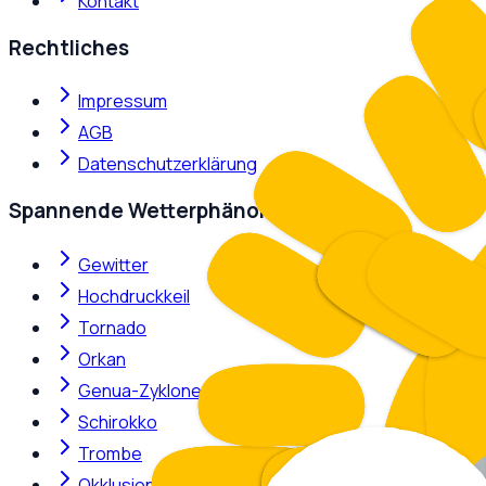
Kontakt
Rechtliches
Impressum
AGB
Datenschutzerklärung
Spannende Wetterphänomene
Gewitter
Hochdruckkeil
Tornado
Orkan
Genua-Zyklone
Schirokko
Trombe
Okklusion