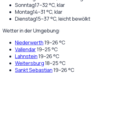
Sonntag
17
–
32
°C,
klar
Montag
14
–
31
°C,
klar
Dienstag
15
–
37
°C,
leicht bewölkt
Wetter in der Umgebung:
Niederwerth
19
–
26
°C
Vallendar
19
–
25
°C
Lahnstein
19
–
26
°C
Weitersburg
18
–
25
°C
Sankt Sebastian
19
–
26
°C