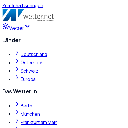
Zum Inhalt springen
Wetter
Länder
Deutschland
Österreich
Schweiz
Europa
Das Wetter in...
Berlin
München
Frankfurt am Main