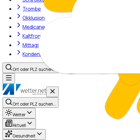
Trombe
Okklusion
Medicane
Kaltfront
Mittagshitze
Kondensstreifen
Ort oder PLZ suchen…
Ort oder PLZ suchen…
Wetter
Aktuell
Gesundheit