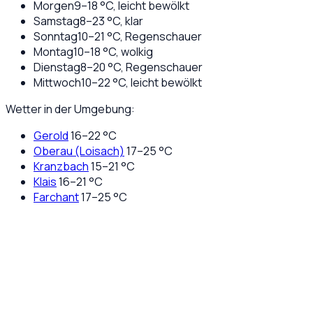
Morgen
9
–
18
°C,
leicht bewölkt
Samstag
8
–
23
°C,
klar
Sonntag
10
–
21
°C,
Regenschauer
Montag
10
–
18
°C,
wolkig
Dienstag
8
–
20
°C,
Regenschauer
Mittwoch
10
–
22
°C,
leicht bewölkt
Wetter in der Umgebung:
Gerold
16
–
22
°C
Oberau (Loisach)
17
–
25
°C
Kranzbach
15
–
21
°C
Klais
16
–
21
°C
Farchant
17
–
25
°C