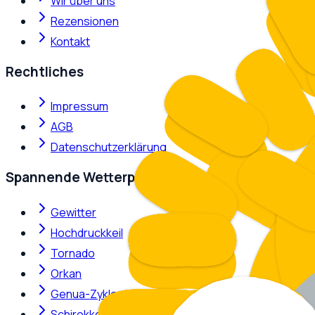
Wir über uns
Rezensionen
Kontakt
Rechtliches
Impressum
AGB
Datenschutzerklärung
Spannende Wetterphänomene
Gewitter
Hochdruckkeil
Tornado
Orkan
Genua-Zyklone
Schirokko