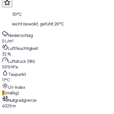
30
°C
leicht bewölkt
, gefühlt
26
°C
Niederschlag
0 L/m²
Luftfeuchtigkeit
32 %
Luftdruck (NN)
1019 hPa
Taupunkt
11°C
UV-Index
5
(
mäßig
)
Nullgradgrenze
4029 m