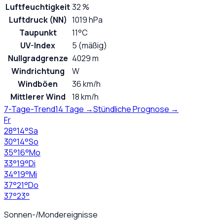
Luftfeuchtigkeit
32 %
Luftdruck (NN)
1019 hPa
Taupunkt
11°C
UV-Index
5 (mäßig)
Nullgradgrenze
4029 m
Windrichtung
W
Windböen
36 km/h
Mittlerer Wind
18 km/h
7-Tage-Trend
14 Tage →
Stündliche Prognose →
Fr
28
°
14
°
Sa
30
°
14
°
So
35
°
16
°
Mo
33
°
19
°
Di
34
°
19
°
Mi
37
°
21
°
Do
37
°
23
°
Sonnen-/Mondereignisse