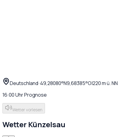
Deutschland
·
·
49,28080
°N
9,68385
°O
|
220
m ü. NN
16:00
Uhr
Prognose
Wetter vorlesen
Wetter
Künzelsau