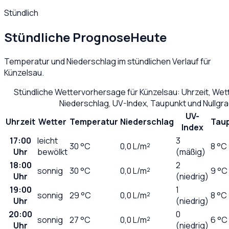
Stündlich
Stündliche Prognose
Heute
Temperatur und Niederschlag im stündlichen Verlauf für
Künzelsau
.
Stündliche Wettervorhersage für
Künzelsau
: Uhrzeit, We
Niederschlag, UV-Index, Taupunkt und Nullgr
UV-
Uhrzeit
Wetter
Temperatur
Niederschlag
Tau
Index
17:00
leicht
3
30
°C
0,0
L/m²
8 °C
Uhr
bewölkt
(mäßig)
18:00
2
sonnig
30
°C
0,0
L/m²
9 °C
Uhr
(niedrig)
19:00
1
sonnig
29
°C
0,0
L/m²
8 °C
Uhr
(niedrig)
20:00
0
sonnig
27
°C
0,0
L/m²
6 °C
Uhr
(niedrig)