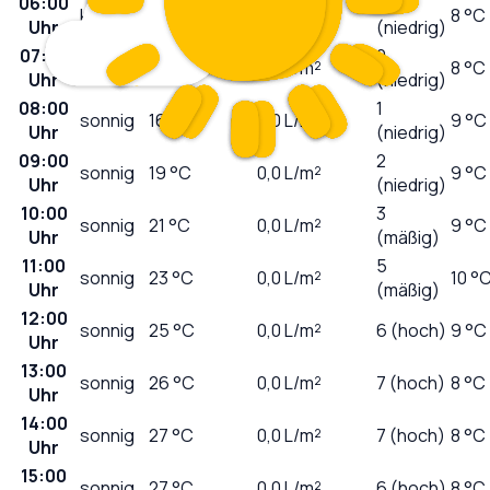
06:00
0
klar
15
°C
0,0
L/m²
8 °C
Uhr
(niedrig)
07:00
0
sonnig
15
°C
0,0
L/m²
8 °C
Uhr
(niedrig)
08:00
1
sonnig
16
°C
0,0
L/m²
9 °C
Uhr
(niedrig)
09:00
2
sonnig
19
°C
0,0
L/m²
9 °C
Uhr
(niedrig)
10:00
3
sonnig
21
°C
0,0
L/m²
9 °C
Uhr
(mäßig)
11:00
5
sonnig
23
°C
0,0
L/m²
10 °
Uhr
(mäßig)
12:00
sonnig
25
°C
0,0
L/m²
6 (hoch)
9 °C
Uhr
13:00
sonnig
26
°C
0,0
L/m²
7 (hoch)
8 °C
Uhr
14:00
sonnig
27
°C
0,0
L/m²
7 (hoch)
8 °C
Uhr
15:00
sonnig
27
°C
0,0
L/m²
6 (hoch)
8 °C