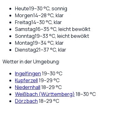
Heute
19
–
30
°C,
sonnig
Morgen
14
–
28
°C,
klar
Freitag
14
–
30
°C,
klar
Samstag
16
–
35
°C,
leicht bewölkt
Sonntag
19
–
33
°C,
leicht bewölkt
Montag
19
–
34
°C,
klar
Dienstag
21
–
37
°C,
klar
Wetter in der Umgebung:
Ingelfingen
19
–
30
°C
Kupferzell
19
–
29
°C
Niedernhall
18
–
29
°C
Weißbach (Württemberg)
18
–
30
°C
Dörzbach
18
–
29
°C