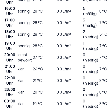
Uhr
16:00
5
sonnig
28
°C
0,0
L/m²
8 °C
Uhr
(mäßig)
17:00
3
sonnig
28
°C
0,0
L/m²
7 °C
Uhr
(mäßig)
18:00
2
sonnig
28
°C
0,0
L/m²
5 °C
Uhr
(niedrig)
19:00
1
sonnig
28
°C
0,0
L/m²
7 °C
Uhr
(niedrig)
20:00
leicht
0
27
°C
0,0
L/m²
7 °C
Uhr
bewölkt
(niedrig)
21:00
0
klar
24
°C
0,0
L/m²
7 °C
Uhr
(niedrig)
22:00
0
klar
21
°C
0,0
L/m²
8 °C
Uhr
(niedrig)
23:00
0
klar
20
°C
0,0
L/m²
8 °C
Uhr
(niedrig)
00:00
0
klar
19
°C
0,0
L/m²
8 °C
Uhr
(niedrig)