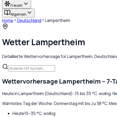
Freizeit
Allgemein
Home
Deutschland
Lampertheim
Wetter
Lampertheim
Detaillierte Wettervorhersage für
Lampertheim
,
Deutschlan
Wettervorhersage
Lampertheim
– 7-T
Heute in
Lampertheim
(
Deutschland
):
15
bis
35
°C,
wolkig
. N
Wärmstes Tag der Woche: Donnerstag mit bis zu 38 °C. Meis
Heute
15
–
35
°C,
wolkig