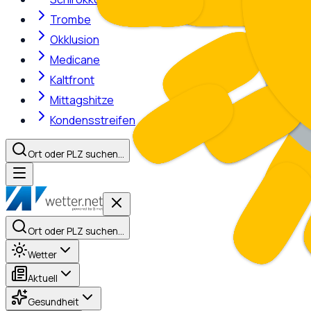
Trombe
Okklusion
Medicane
Kaltfront
Mittagshitze
Kondensstreifen
Ort oder PLZ suchen…
Ort oder PLZ suchen…
Wetter
Aktuell
Gesundheit