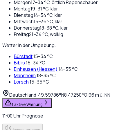
Morgen
17
–
34
°C,
örtlich Regenschauer
Montag
19
–
31
°C,
klar
Dienstag
14
–
34
°C,
klar
Mittwoch
15
–
36
°C,
klar
Donnerstag
18
–
38
°C,
klar
Freitag
21
–
34
°C,
wolkig
Wetter in der Umgebung:
Bürstadt
15
–
34
°C
Biblis
15
–
34
°C
Einhausen (Hessen)
14
–
35
°C
Mannheim
18
–
35
°C
Lorsch
15
–
35
°C
Deutschland
·
·
49,59786
°N
8,47250
°O
|
96
m ü. NN
1 aktive Warnung
11:00
Uhr
Prognose
Wetter vorlesen