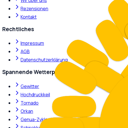
Wir über uns
Rezensionen
Kontakt
Rechtliches
Impressum
AGB
Datenschutzerklärung
Spannende Wetterphänomene
Gewitter
Hochdruckkeil
Tornado
Orkan
Genua-Zyklone
Schirokko