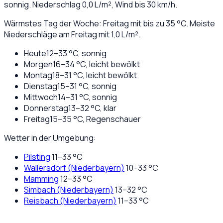
sonnig
. Niederschlag
0,0
L/m², Wind bis
30
km/h.
Wärmstes Tag der Woche: Freitag mit bis zu 35 °C. Meiste
Niederschläge am Freitag mit 1,0 L/m².
Heute
12
–
33
°C,
sonnig
Morgen
16
–
34
°C,
leicht bewölkt
Montag
18
–
31
°C,
leicht bewölkt
Dienstag
15
–
31
°C,
sonnig
Mittwoch
14
–
31
°C,
sonnig
Donnerstag
13
–
32
°C,
klar
Freitag
15
–
35
°C,
Regenschauer
Wetter in der Umgebung:
Pilsting
11
–
33
°C
Wallersdorf (Niederbayern)
10
–
33
°C
Mamming
12
–
33
°C
Simbach (Niederbayern)
13
–
32
°C
Reisbach (Niederbayern)
11
–
33
°C