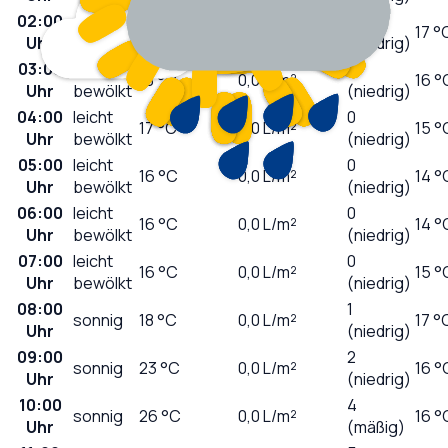
02:00
0
wolkig
19
°C
0,0
L/m²
17 °
Uhr
(niedrig)
03:00
leicht
0
18
°C
0,0
L/m²
16 °
Uhr
bewölkt
(niedrig)
04:00
leicht
0
17
°C
0,0
L/m²
15 °
Uhr
bewölkt
(niedrig)
05:00
leicht
0
16
°C
0,0
L/m²
14 °
Uhr
bewölkt
(niedrig)
06:00
leicht
0
16
°C
0,0
L/m²
14 °
Uhr
bewölkt
(niedrig)
07:00
leicht
0
16
°C
0,0
L/m²
15 °
Uhr
bewölkt
(niedrig)
08:00
1
sonnig
18
°C
0,0
L/m²
17 °
Uhr
(niedrig)
09:00
2
sonnig
23
°C
0,0
L/m²
16 °
Uhr
(niedrig)
10:00
4
sonnig
26
°C
0,0
L/m²
16 °
Uhr
(mäßig)