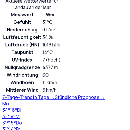
Aktuelle Wetterwerte für
Landau an der Isar
Messwert
Wert
Gefühlt
31°C
Niederschlag
0 L/m²
Luftfeuchtigkeit
34 %
Luftdruck (NN)
1016 hPa
Taupunkt
14°C
UV-Index
7 (hoch)
Nullgradgrenze
4377 m
Windrichtung
SO
Windböen
11 km/h
Mittlerer Wind
5 km/h
7-Tage-Trend
14 Tage →
Stündliche Prognose →
Mo
34
°
16
°
Di
31
°
18
°
Mi
31
°
15
°
Do
31
°
14
°
Fr