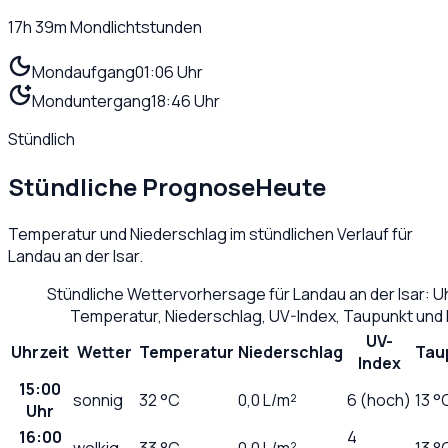
17h 39m
Mondlichtstunden
Mondaufgang
01:06 Uhr
Monduntergang
18:46 Uhr
Stündlich
Stündliche Prognose
Heute
Temperatur und Niederschlag im stündlichen Verlauf für
Landau an der Isar
.
Stündliche Wettervorhersage für
Landau an der Isar
: U
Temperatur, Niederschlag, UV-Index, Taupunkt und
UV-
Uhrzeit
Wetter
Temperatur
Niederschlag
Tau
Index
15:00
sonnig
32
°C
0,0
L/m²
6 (hoch)
13 °
Uhr
16:00
4
wolkig
33
°C
0,0
L/m²
13 °