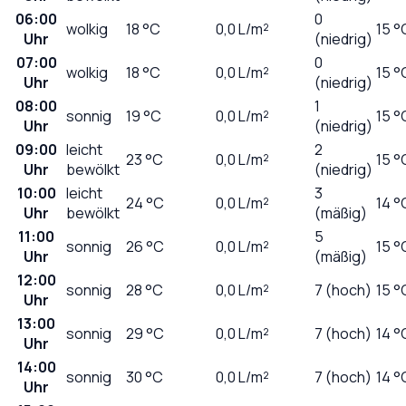
06:00
0
wolkig
18
°C
0,0
L/m²
15 °
Uhr
(niedrig)
07:00
0
wolkig
18
°C
0,0
L/m²
15 °
Uhr
(niedrig)
08:00
1
sonnig
19
°C
0,0
L/m²
15 °
Uhr
(niedrig)
09:00
leicht
2
23
°C
0,0
L/m²
15 °
Uhr
bewölkt
(niedrig)
10:00
leicht
3
24
°C
0,0
L/m²
14 °
Uhr
bewölkt
(mäßig)
11:00
5
sonnig
26
°C
0,0
L/m²
15 °
Uhr
(mäßig)
12:00
sonnig
28
°C
0,0
L/m²
7 (hoch)
15 °
Uhr
13:00
sonnig
29
°C
0,0
L/m²
7 (hoch)
14 °
Uhr
14:00
sonnig
30
°C
0,0
L/m²
7 (hoch)
14 °
Uhr