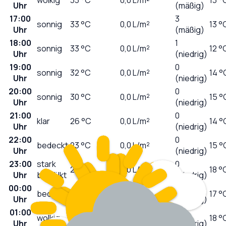
Uhr
(mäßig)
17:00
3
sonnig
33
°C
0,0
L/m²
13 °
Uhr
(mäßig)
18:00
1
sonnig
33
°C
0,0
L/m²
12 °
Uhr
(niedrig)
19:00
0
sonnig
32
°C
0,0
L/m²
14 °
Uhr
(niedrig)
20:00
0
sonnig
30
°C
0,0
L/m²
15 °
Uhr
(niedrig)
21:00
0
klar
26
°C
0,0
L/m²
14 °
Uhr
(niedrig)
22:00
0
bedeckt
23
°C
0,0
L/m²
15 °
Uhr
(niedrig)
23:00
stark
0
23
°C
0,0
L/m²
18 °
Uhr
bewölkt
(niedrig)
00:00
0
bedeckt
21
°C
0,0
L/m²
17 °
Uhr
(niedrig)
01:00
0
wolkig
19
°C
0,0
L/m²
18 °
Uhr
(niedrig)