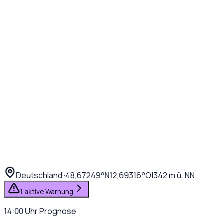
Deutschland
·
·
48,67249
°N
12,69316
°O
|
342
m ü. NN
1 aktive Warnung
14:00
Uhr
Prognose