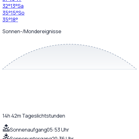
32
°
13
°
Sa
35
°
15
°
So
35
°
18
°
Sonnen-/Mondereignisse
14h 42m
Tageslichtstunden
Sonnenaufgang
05:53 Uhr
Sonnenuntergang
20:36 Uhr