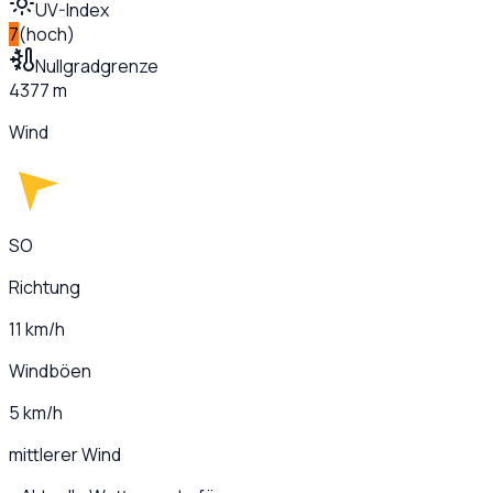
UV-Index
7
(
hoch
)
Nullgradgrenze
4377 m
Wind
SO
Richtung
11 km/h
Windböen
5 km/h
mittlerer Wind