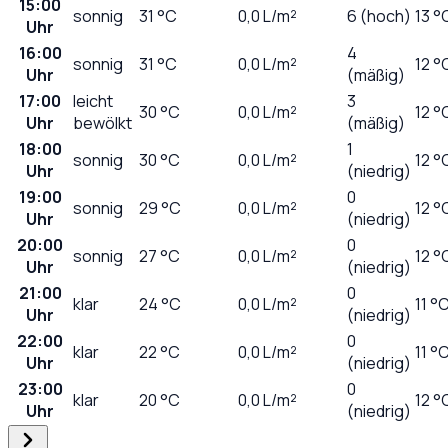
15:00
sonnig
31
°C
0,0
L/m²
6 (hoch)
13 °
Uhr
16:00
4
sonnig
31
°C
0,0
L/m²
12 °
Uhr
(mäßig)
17:00
leicht
3
30
°C
0,0
L/m²
12 °
Uhr
bewölkt
(mäßig)
18:00
1
sonnig
30
°C
0,0
L/m²
12 °
Uhr
(niedrig)
19:00
0
sonnig
29
°C
0,0
L/m²
12 °
Uhr
(niedrig)
20:00
0
sonnig
27
°C
0,0
L/m²
12 °
Uhr
(niedrig)
21:00
0
klar
24
°C
0,0
L/m²
11 °
Uhr
(niedrig)
22:00
0
klar
22
°C
0,0
L/m²
11 °
Uhr
(niedrig)
23:00
0
klar
20
°C
0,0
L/m²
12 °
Uhr
(niedrig)