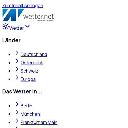
Zum Inhalt springen
Wetter
Länder
Deutschland
Österreich
Schweiz
Europa
Das Wetter in...
Berlin
München
Frankfurt am Main