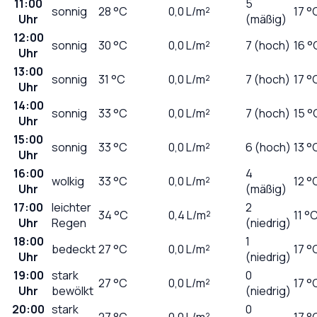
11:00
5
sonnig
28
°C
0,0
L/m²
17 °
Uhr
(mäßig)
12:00
sonnig
30
°C
0,0
L/m²
7 (hoch)
16 °
Uhr
13:00
sonnig
31
°C
0,0
L/m²
7 (hoch)
17 °
Uhr
14:00
sonnig
33
°C
0,0
L/m²
7 (hoch)
15 °
Uhr
15:00
sonnig
33
°C
0,0
L/m²
6 (hoch)
13 °
Uhr
16:00
4
wolkig
33
°C
0,0
L/m²
12 °
Uhr
(mäßig)
17:00
leichter
2
34
°C
0,4
L/m²
11 °
Uhr
Regen
(niedrig)
18:00
1
bedeckt
27
°C
0,0
L/m²
17 °
Uhr
(niedrig)
19:00
stark
0
27
°C
0,0
L/m²
17 °
Uhr
bewölkt
(niedrig)
20:00
stark
0
27
°C
0,0
L/m²
17 °