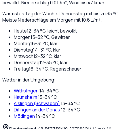
bewölkt
. Niederschlag
0,0
L/m², Wind bis
47
km/h.
Wärmstes Tag der Woche: Donnerstag mit bis zu 35 °C.
Meiste Niederschläge am Morgen mit 10,6 L/m².
Heute
12
–
34
°C,
leicht bewölkt
Morgen
15
–
32
°C,
Gewitter
Montag
16
–
31
°C,
klar
Dienstag
14
–
31
°C,
klar
Mittwoch
12
–
32
°C,
klar
Donnerstag
12
–
35
°C,
klar
Freitag
16
–
34
°C,
Regenschauer
Wetter in der Umgebung:
Wittislingen
14
–
34
°C
Haunsheim
13
–
34
°C
Aislingen (Schwaben)
13
–
34
°C
Dillingen an der Donau
12
–
34
°C
Mödingen
14
–
34
°C
Deutschland
·
·
48,56775
°N
10,42706
°O
|
441
m ü. NN