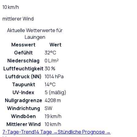
10 km/h
mittlerer Wind
Aktuelle Wetterwerte für
Lauingen
Messwert
Wert
Gefühlt
32°C
Niederschlag
0 L/m²
Luftfeuchtigkeit
30 %
Luftdruck (NN)
1014 hPa
Taupunkt
14°C
UV-Index
5 (mäßig)
Nullgradgrenze
4208 m
Windrichtung
SW
Windböen
19 km/h
Mittlerer Wind
10 km/h
7-Tage-Trend
14 Tage →
Stündliche Prognose →