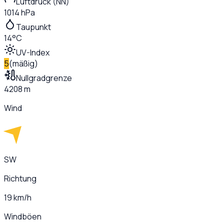
Luftdruck (NN)
1014 hPa
Taupunkt
14°C
UV-Index
5
(
mäßig
)
Nullgradgrenze
4208 m
Wind
SW
Richtung
19 km/h
Windböen