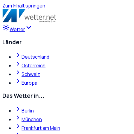
Zum Inhalt springen
Wetter
Länder
Deutschland
Österreich
Schweiz
Europa
Das Wetter in...
Berlin
München
Frankfurt am Main