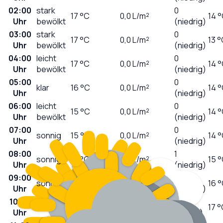
02:00
stark
0
17
°C
0,0
L/m²
14 
Uhr
bewölkt
(niedrig)
03:00
stark
0
17
°C
0,0
L/m²
13 
Uhr
bewölkt
(niedrig)
04:00
leicht
0
17
°C
0,0
L/m²
14 
Uhr
bewölkt
(niedrig)
05:00
0
klar
16
°C
0,0
L/m²
14 
Uhr
(niedrig)
06:00
leicht
0
15
°C
0,0
L/m²
14 
Uhr
bewölkt
(niedrig)
07:00
0
sonnig
15
°C
0,0
L/m²
14 
Uhr
(niedrig)
08:00
1
sonnig
17
°C
0,0
L/m²
15 
Uhr
(niedrig)
09:00
2
sonnig
22
°C
0,0
L/m²
16 
Uhr
(niedrig)
10:00
3
sonnig
26
°C
0,0
L/m²
17 
Uhr
(mäßig)