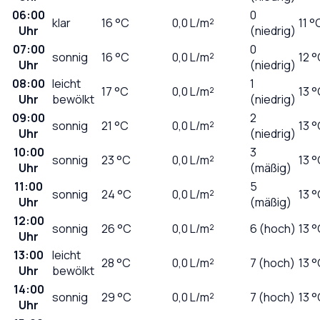
06:00
0
klar
16
°C
0,0
L/m²
11 °
Uhr
(niedrig)
07:00
0
sonnig
16
°C
0,0
L/m²
12 
Uhr
(niedrig)
08:00
leicht
1
17
°C
0,0
L/m²
13 
Uhr
bewölkt
(niedrig)
09:00
2
sonnig
21
°C
0,0
L/m²
13 
Uhr
(niedrig)
10:00
3
sonnig
23
°C
0,0
L/m²
13 
Uhr
(mäßig)
11:00
5
sonnig
24
°C
0,0
L/m²
13 
Uhr
(mäßig)
12:00
sonnig
26
°C
0,0
L/m²
6 (hoch)
13 
Uhr
13:00
leicht
28
°C
0,0
L/m²
7 (hoch)
13 
Uhr
bewölkt
14:00
sonnig
29
°C
0,0
L/m²
7 (hoch)
13 
Uhr