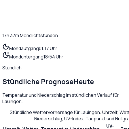
17h 37m
Mondlichtstunden
Mondaufgang
01:17 Uhr
Monduntergang
18:54 Uhr
Stündlich
Stündliche Prognose
Heute
Temperatur und Niederschlag im stündlichen Verlauf für
Lauingen
.
Stündliche Wettervorhersage für
Lauingen
: Uhrzeit, We
Niederschlag, UV-Index, Taupunkt und Nullg
UV-
Uhrzeit
Wetter
Temperatur
Niederschlag
Tau