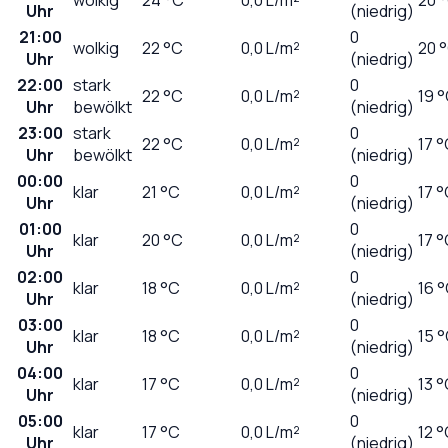
Uhr
(niedrig)
21:00
0
wolkig
22
°C
0,0
L/m²
20 
Uhr
(niedrig)
22:00
stark
0
22
°C
0,0
L/m²
19 
Uhr
bewölkt
(niedrig)
23:00
stark
0
22
°C
0,0
L/m²
17 
Uhr
bewölkt
(niedrig)
00:00
0
klar
21
°C
0,0
L/m²
17 
Uhr
(niedrig)
01:00
0
klar
20
°C
0,0
L/m²
17 
Uhr
(niedrig)
02:00
0
klar
18
°C
0,0
L/m²
16 
Uhr
(niedrig)
03:00
0
klar
18
°C
0,0
L/m²
15 
Uhr
(niedrig)
04:00
0
klar
17
°C
0,0
L/m²
13 
Uhr
(niedrig)
05:00
0
klar
17
°C
0,0
L/m²
12 
Uhr
(niedrig)