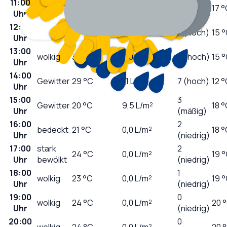
11:00
5
sonnig
28
°C
0,0
L/m²
17 
Uhr
(mäßig)
12:00
sonnig
31
°C
0,0
L/m²
7 (hoch)
15 
Uhr
13:00
wolkig
31
°C
0,0
L/m²
6 (hoch)
15 
Uhr
14:00
Gewitter
29
°C
1,1
L/m²
7 (hoch)
12 
Uhr
15:00
3
Gewitter
20
°C
9,5
L/m²
18 
Uhr
(mäßig)
16:00
2
bedeckt
21
°C
0,0
L/m²
18 
Uhr
(niedrig)
17:00
stark
2
24
°C
0,0
L/m²
19 
Uhr
bewölkt
(niedrig)
18:00
1
wolkig
23
°C
0,0
L/m²
19 
Uhr
(niedrig)
19:00
0
wolkig
24
°C
0,0
L/m²
20 
Uhr
(niedrig)
20:00
0
wolkig
24
°C
0,0
L/m²
20 