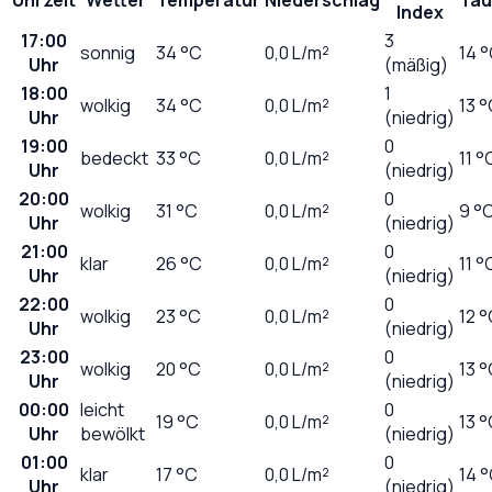
Index
17:00
3
sonnig
34
°C
0,0
L/m²
14 
Uhr
(mäßig)
18:00
1
wolkig
34
°C
0,0
L/m²
13 
Uhr
(niedrig)
19:00
0
bedeckt
33
°C
0,0
L/m²
11 °
Uhr
(niedrig)
20:00
0
wolkig
31
°C
0,0
L/m²
9 °
Uhr
(niedrig)
21:00
0
klar
26
°C
0,0
L/m²
11 °
Uhr
(niedrig)
22:00
0
wolkig
23
°C
0,0
L/m²
12 
Uhr
(niedrig)
23:00
0
wolkig
20
°C
0,0
L/m²
13 
Uhr
(niedrig)
00:00
leicht
0
19
°C
0,0
L/m²
13 
Uhr
bewölkt
(niedrig)
01:00
0
klar
17
°C
0,0
L/m²
14 
Uhr
(niedrig)