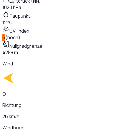
Luftdruck (NN)
1020 hPa
Taupunkt
12°C
UV-Index
6
(
hoch
)
Nullgradgrenze
4288 m
Wind
O
Richtung
26 km/h
Windböen