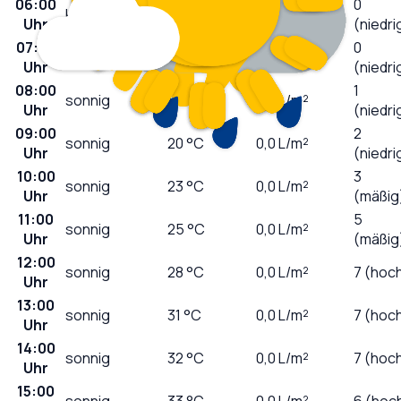
06:00
0
klar
12
°C
0,0
L/m²
Uhr
(niedri
07:00
0
sonnig
12
°C
0,0
L/m²
Uhr
(niedri
08:00
1
sonnig
15
°C
0,0
L/m²
Uhr
(niedri
09:00
2
sonnig
20
°C
0,0
L/m²
Uhr
(niedri
10:00
3
sonnig
23
°C
0,0
L/m²
Uhr
(mäßig
11:00
5
sonnig
25
°C
0,0
L/m²
Uhr
(mäßig
12:00
sonnig
28
°C
0,0
L/m²
7 (hoc
Uhr
13:00
sonnig
31
°C
0,0
L/m²
7 (hoc
Uhr
14:00
sonnig
32
°C
0,0
L/m²
7 (hoc
Uhr
15:00
sonnig
33
°C
0,0
L/m²
6 (hoc