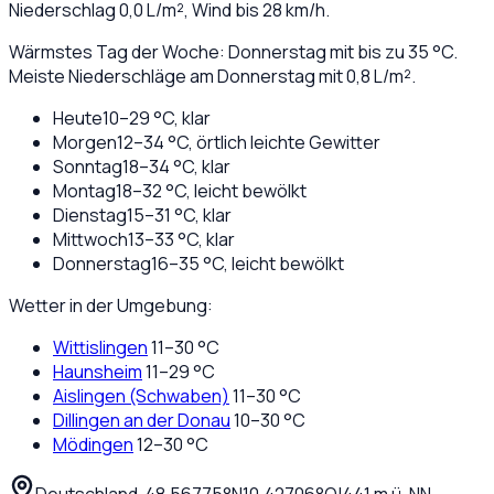
Niederschlag
0,0
L/m², Wind bis
28
km/h.
Wärmstes Tag der Woche: Donnerstag mit bis zu 35 °C.
Meiste Niederschläge am Donnerstag mit 0,8 L/m².
Heute
10
–
29
°C,
klar
Morgen
12
–
34
°C,
örtlich leichte Gewitter
Sonntag
18
–
34
°C,
klar
Montag
18
–
32
°C,
leicht bewölkt
Dienstag
15
–
31
°C,
klar
Mittwoch
13
–
33
°C,
klar
Donnerstag
16
–
35
°C,
leicht bewölkt
Wetter in der Umgebung:
Wittislingen
11
–
30
°C
Haunsheim
11
–
29
°C
Aislingen (Schwaben)
11
–
30
°C
Dillingen an der Donau
10
–
30
°C
Mödingen
12
–
30
°C
Deutschland
·
·
48,56775
°N
10,42706
°O
|
441
m ü. NN