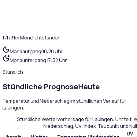
17h 31m
Mondlichtstunden
Mondaufgang
00:20 Uhr
Monduntergang
17:52 Uhr
Stündlich
Stündliche Prognose
Heute
Temperatur und Niederschlag im stündlichen Verlauf für
Lauingen
.
Stündliche Wettervorhersage für
Lauingen
: Uhrzeit,
Niederschlag, UV-Index, Taupunkt und Nu
UV-
Uhrzeit
Wetter
Temperatur
Niederschlag