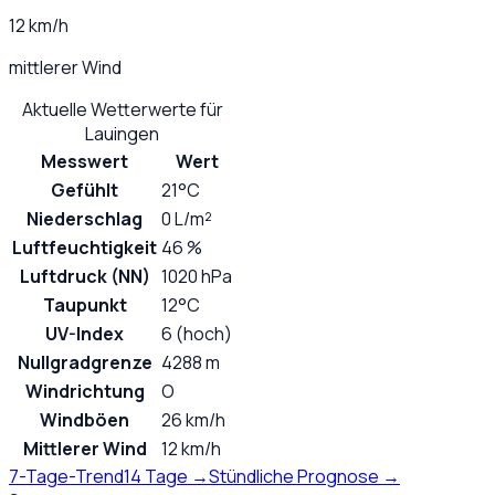
12 km/h
mittlerer Wind
Aktuelle Wetterwerte für
Lauingen
Messwert
Wert
Gefühlt
21°C
Niederschlag
0 L/m²
Luftfeuchtigkeit
46 %
Luftdruck (NN)
1020 hPa
Taupunkt
12°C
UV-Index
6 (hoch)
Nullgradgrenze
4288 m
Windrichtung
O
Windböen
26 km/h
Mittlerer Wind
12 km/h
7-Tage-Trend
14 Tage →
Stündliche Prognose →