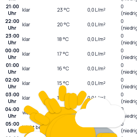
21:00
0
klar
23
°C
0,0
L/m²
Uhr
(niedri
22:00
0
klar
20
°C
0,0
L/m²
Uhr
(niedri
23:00
0
klar
18
°C
0,0
L/m²
Uhr
(niedri
00:00
0
klar
17
°C
0,0
L/m²
Uhr
(niedri
01:00
0
klar
16
°C
0,0
L/m²
Uhr
(niedri
02:00
0
klar
15
°C
0,0
L/m²
Uhr
(niedri
03:00
0
klar
14
°C
0,0
L/m²
Uhr
(niedri
04:00
0
wolkig
13
°C
0,0
L/m²
Uhr
(niedri
05:00
0
leicht bewölkt
13
°C
0,0
L/m²
Uhr
(niedri