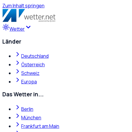
Zum Inhalt springen
Wetter
Länder
Deutschland
Österreich
Schweiz
Europa
Das Wetter in...
Berlin
München
Frankfurt am Main