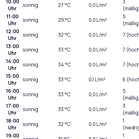
10:00
3
sonnig
27
°C
0,0
L/m²
Uhr
(mäßig
11:00
5
sonnig
29
°C
0,0
L/m²
Uhr
(mäßig
12:00
sonnig
32
°C
0,0
L/m²
7 (hoc
Uhr
13:00
sonnig
33
°C
0,0
L/m²
7 (hoc
Uhr
14:00
sonnig
34
°C
0,0
L/m²
7 (hoc
Uhr
15:00
sonnig
33
°C
0,1
L/m²
6 (hoc
Uhr
16:00
5
sonnig
33
°C
0,0
L/m²
Uhr
(mäßig
17:00
3
sonnig
33
°C
0,0
L/m²
Uhr
(mäßig
18:00
1
sonnig
32
°C
0,0
L/m²
Uhr
(niedri
19:00
1
sonnig
31
°C
0,0
L/m²