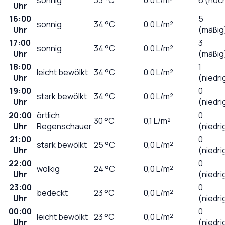
Uhr
16:00
5
sonnig
34
°C
0,0
L/m²
Uhr
(mäßig
17:00
3
sonnig
34
°C
0,0
L/m²
Uhr
(mäßig
18:00
1
leicht bewölkt
34
°C
0,0
L/m²
Uhr
(niedri
19:00
0
stark bewölkt
34
°C
0,0
L/m²
Uhr
(niedri
20:00
örtlich
0
30
°C
0,1
L/m²
Uhr
Regenschauer
(niedri
21:00
0
stark bewölkt
25
°C
0,0
L/m²
Uhr
(niedri
22:00
0
wolkig
24
°C
0,0
L/m²
Uhr
(niedri
23:00
0
bedeckt
23
°C
0,0
L/m²
Uhr
(niedri
00:00
0
leicht bewölkt
23
°C
0,0
L/m²
Uhr
(niedri