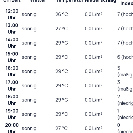
Inde
12:00
sonnig
26
°C
0,0
L/m²
7 (hoc
Uhr
13:00
sonnig
27
°C
0,0
L/m²
7 (hoc
Uhr
14:00
sonnig
29
°C
0,0
L/m²
7 (hoc
Uhr
15:00
sonnig
29
°C
0,0
L/m²
6 (hoc
Uhr
16:00
5
sonnig
29
°C
0,0
L/m²
Uhr
(mäßig
17:00
3
sonnig
29
°C
0,0
L/m²
Uhr
(mäßig
18:00
2
sonnig
29
°C
0,0
L/m²
Uhr
(niedri
19:00
1
sonnig
29
°C
0,0
L/m²
Uhr
(niedri
20:00
0
sonnig
27
°C
0,0
L/m²
Uhr
(niedri