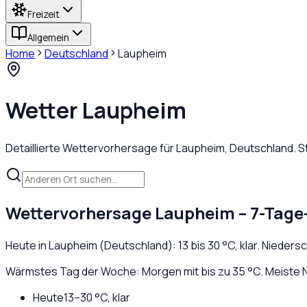
Freizeit
Allgemein
Home
Deutschland
Laupheim
Wetter
Laupheim
Detaillierte Wettervorhersage für
Laupheim
,
Deutschland
. 
Wettervorhersage
Laupheim
– 7-Tage
Heute in
Laupheim
(
Deutschland
):
13
bis
30
°C,
klar
. Nieders
Wärmstes Tag der Woche: Morgen mit bis zu 35 °C. Meiste N
Heute
13
–
30
°C,
klar