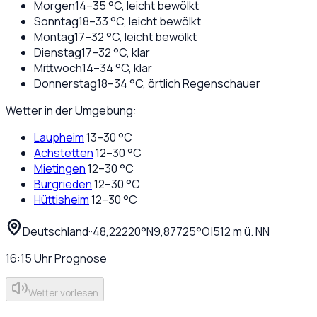
Morgen
14
–
35
°C,
leicht bewölkt
Sonntag
18
–
33
°C,
leicht bewölkt
Montag
17
–
32
°C,
leicht bewölkt
Dienstag
17
–
32
°C,
klar
Mittwoch
14
–
34
°C,
klar
Donnerstag
18
–
34
°C,
örtlich Regenschauer
Wetter in der Umgebung:
Laupheim
13
–
30
°C
Achstetten
12
–
30
°C
Mietingen
12
–
30
°C
Burgrieden
12
–
30
°C
Hüttisheim
12
–
30
°C
Deutschland
·
·
48,22220
°N
9,87725
°O
|
512
m ü. NN
16:15
Uhr
Prognose
Wetter vorlesen