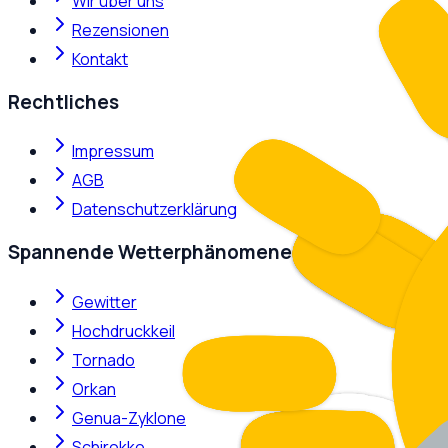
Wir über uns
Rezensionen
Kontakt
Rechtliches
Impressum
AGB
Datenschutzerklärung
Spannende Wetterphänomene
Gewitter
Hochdruckkeil
Tornado
Orkan
Genua-Zyklone
Schirokko