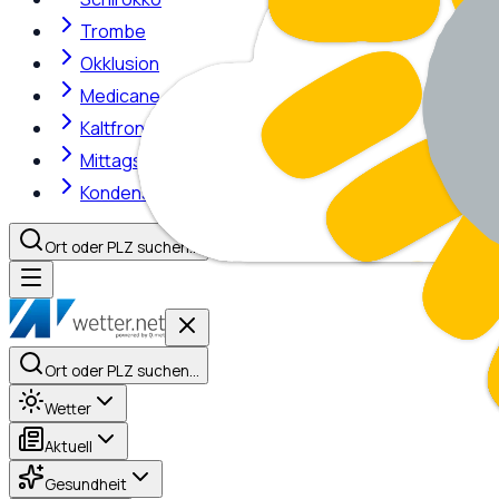
Trombe
Okklusion
Medicane
Kaltfront
Mittagshitze
Kondensstreifen
Ort oder PLZ suchen…
Ort oder PLZ suchen…
Wetter
Aktuell
Gesundheit