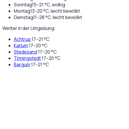
Sonntag
15
–
21
°C,
wolkig
Montag
13
–
20
°C,
leicht bewölkt
Dienstag
11
–
28
°C,
leicht bewölkt
Wetter in der Umgebung:
Achtrup
17
–
21
°C
Karlum
17
–
20
°C
Stedesand
17
–
20
°C
Tinningstedt
17
–
20
°C
Bargum
17
–
21
°C