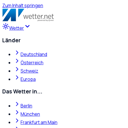
Zum Inhalt springen
Wetter
Länder
Deutschland
Österreich
Schweiz
Europa
Das Wetter in...
Berlin
München
Frankfurt am Main