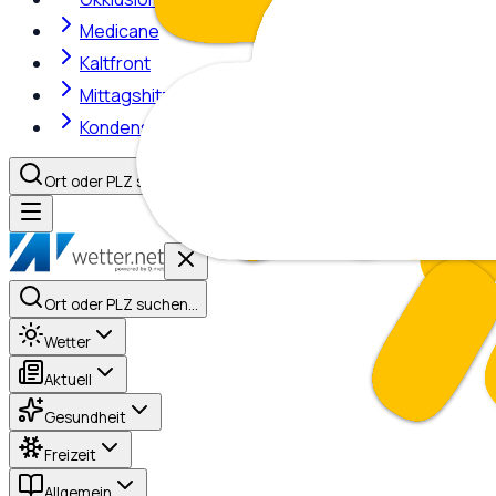
Medicane
Kaltfront
Mittagshitze
Kondensstreifen
Ort oder PLZ suchen…
Ort oder PLZ suchen…
Wetter
Aktuell
Gesundheit
Freizeit
Allgemein