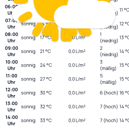
06:00
0
klar
14
°C
0,0
L/m²
11 °
Uhr
(niedrig)
07:00
0
sonnig
14
°C
0,0
L/m²
12 °
Uhr
(niedrig)
08:00
1
sonnig
17
°C
0,0
L/m²
13 °
Uhr
(niedrig)
09:00
2
sonnig
21
°C
0,0
L/m²
14 °
Uhr
(niedrig)
10:00
3
sonnig
24
°C
0,0
L/m²
15 °
Uhr
(mäßig)
11:00
5
sonnig
27
°C
0,0
L/m²
15 °
Uhr
(mäßig)
12:00
sonnig
30
°C
0,0
L/m²
6 (hoch)
16 °
Uhr
13:00
sonnig
32
°C
0,0
L/m²
7 (hoch)
14 °
Uhr
14:00
sonnig
33
°C
0,0
L/m²
7 (hoch)
14 °
Uhr