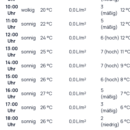
10:00
3
wolkig
20
°C
0,0
L/m²
12 °
Uhr
(mäßig)
11:00
5
sonnig
22
°C
0,0
L/m²
12 °
Uhr
(mäßig)
12:00
sonnig
24
°C
0,0
L/m²
6 (hoch)
12 °
Uhr
13:00
sonnig
25
°C
0,0
L/m²
7 (hoch)
11 °
Uhr
14:00
sonnig
26
°C
0,0
L/m²
7 (hoch)
9 °C
Uhr
15:00
sonnig
26
°C
0,0
L/m²
6 (hoch)
8 °C
Uhr
16:00
5
sonnig
27
°C
0,0
L/m²
7 °C
Uhr
(mäßig)
17:00
3
sonnig
26
°C
0,0
L/m²
6 °C
Uhr
(mäßig)
18:00
2
sonnig
26
°C
0,0
L/m²
6 °C
Uhr
(niedrig)