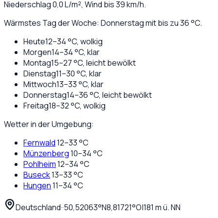
Niederschlag
0,0
L/m², Wind bis
39
km/h.
Wärmstes Tag der Woche: Donnerstag mit bis zu 36 °C.
Heute
12
–
34
°C,
wolkig
Morgen
14
–
34
°C,
klar
Montag
15
–
27
°C,
leicht bewölkt
Dienstag
11
–
30
°C,
klar
Mittwoch
13
–
33
°C,
klar
Donnerstag
14
–
36
°C,
leicht bewölkt
Freitag
18
–
32
°C,
wolkig
Wetter in der Umgebung:
Fernwald
12
–
33
°C
Münzenberg
10
–
34
°C
Pohlheim
12
–
34
°C
Buseck
13
–
33
°C
Hungen
11
–
34
°C
Deutschland
·
·
50,52063
°N
8,81721
°O
|
181
m ü. NN