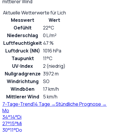
mittlerer Wind
Aktuelle Wetterwerte für
Lich
Messwert
Wert
Gefühlt
22°C
Niederschlag
0 L/m²
Luftfeuchtigkeit
47 %
Luftdruck (NN)
1016 hPa
Taupunkt
11°C
UV-Index
2 (niedrig)
Nullgradgrenze
3972 m
Windrichtung
SO
Windböen
17 km/h
Mittlerer Wind
5 km/h
7-Tage-Trend
14 Tage →
Stündliche Prognose →
Mo
34
°
14
°
Di
27
°
15
°
Mi
30
°
11
°
Do