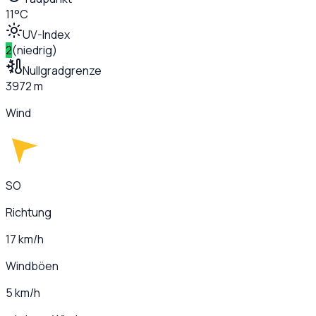
11°C
UV-Index
2
(
niedrig
)
Nullgradgrenze
3972 m
Wind
SO
Richtung
17 km/h
Windböen
5 km/h