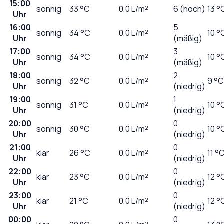
15:00
sonnig
33
°C
0,0
L/m²
6 (hoch)
13 °
Uhr
16:00
5
sonnig
34
°C
0,0
L/m²
10 °
Uhr
(mäßig)
17:00
3
sonnig
34
°C
0,0
L/m²
10 °
Uhr
(mäßig)
18:00
2
sonnig
32
°C
0,0
L/m²
9 °C
Uhr
(niedrig)
19:00
1
sonnig
31
°C
0,0
L/m²
10 °
Uhr
(niedrig)
20:00
0
sonnig
30
°C
0,0
L/m²
10 °
Uhr
(niedrig)
21:00
0
klar
26
°C
0,0
L/m²
11 °
Uhr
(niedrig)
22:00
0
klar
23
°C
0,0
L/m²
12 °
Uhr
(niedrig)
23:00
0
klar
21
°C
0,0
L/m²
12 °
Uhr
(niedrig)
00:00
0