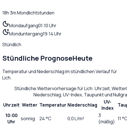
18h 3m
Mondlichtstunden
Mondaufgang
01:10 Uhr
Monduntergang
19:14 Uhr
Stündlich
Stündliche Prognose
Heute
Temperatur und Niederschlag im stündlichen Verlauf für
Lich
.
Stündliche Wettervorhersage für
Lich
: Uhrzeit, Wette
Niederschlag, UV-Index, Taupunkt und Nullg
UV-
Uhrzeit
Wetter
Temperatur
Niederschlag
Tau
Index
10:00
3
sonnig
24
°C
0,0
L/m²
11 °
Uhr
(mäßig)