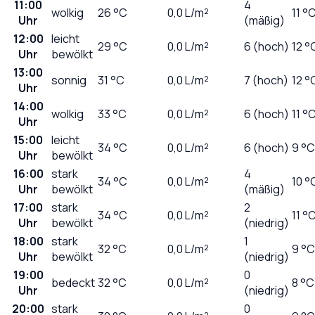
11:00
4
wolkig
26
°C
0,0
L/m²
11 °
Uhr
(mäßig)
12:00
leicht
29
°C
0,0
L/m²
6 (hoch)
12 °
Uhr
bewölkt
13:00
sonnig
31
°C
0,0
L/m²
7 (hoch)
12 °
Uhr
14:00
wolkig
33
°C
0,0
L/m²
6 (hoch)
11 °
Uhr
15:00
leicht
34
°C
0,0
L/m²
6 (hoch)
9 °C
Uhr
bewölkt
16:00
stark
4
34
°C
0,0
L/m²
10 °
Uhr
bewölkt
(mäßig)
17:00
stark
2
34
°C
0,0
L/m²
11 °
Uhr
bewölkt
(niedrig)
18:00
stark
1
32
°C
0,0
L/m²
9 °C
Uhr
bewölkt
(niedrig)
19:00
0
bedeckt
32
°C
0,0
L/m²
8 °C
Uhr
(niedrig)
20:00
stark
0