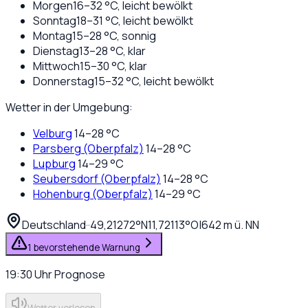
Morgen
16
–
32
°C,
leicht bewölkt
Sonntag
18
–
31
°C,
leicht bewölkt
Montag
15
–
28
°C,
sonnig
Dienstag
13
–
28
°C,
klar
Mittwoch
15
–
30
°C,
klar
Donnerstag
15
–
32
°C,
leicht bewölkt
Wetter in der Umgebung:
Velburg
14
–
28
°C
Parsberg (Oberpfalz)
14
–
28
°C
Lupburg
14
–
29
°C
Seubersdorf (Oberpfalz)
14
–
28
°C
Hohenburg (Oberpfalz)
14
–
29
°C
Deutschland
·
·
49,21272
°N
11,72113
°O
|
642
m ü. NN
1 bevorstehende Warnung
19:30
Uhr
Prognose
Wetter vorlesen