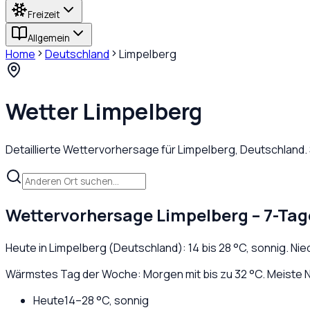
Freizeit
Allgemein
Home
Deutschland
Limpelberg
Wetter
Limpelberg
Detaillierte Wettervorhersage für
Limpelberg
,
Deutschland
.
Wettervorhersage
Limpelberg
– 7-Tag
Heute in
Limpelberg
(
Deutschland
):
14
bis
28
°C,
sonnig
. Ni
Wärmstes Tag der Woche: Morgen mit bis zu 32 °C. Meiste N
Heute
14
–
28
°C,
sonnig