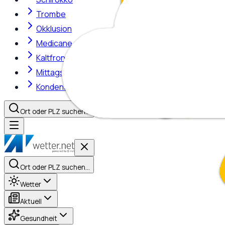
Trombe
Okklusion
Medicane
Kaltfront
Mittagshitze
Kondensstreifen
Ort oder PLZ suchen…
Ort oder PLZ suchen…
Wetter
Aktuell
Gesundheit