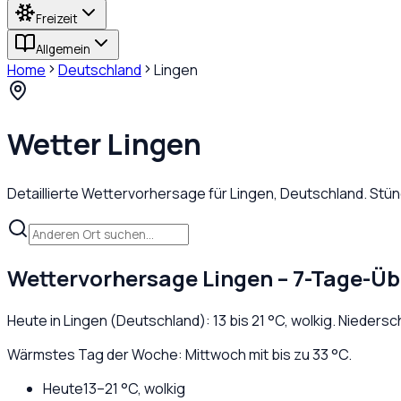
Freizeit
Allgemein
Home
Deutschland
Lingen
Wetter
Lingen
Detaillierte Wettervorhersage für
Lingen
,
Deutschland
. Stü
Wettervorhersage
Lingen
– 7-Tage-Üb
Heute in
Lingen
(
Deutschland
):
13
bis
21
°C,
wolkig
. Niedersc
Wärmstes Tag der Woche: Mittwoch mit bis zu 33 °C.
Heute
13
–
21
°C,
wolkig