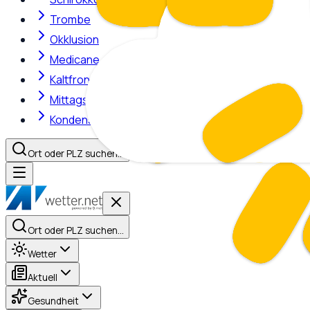
Trombe
Okklusion
Medicane
Kaltfront
Mittagshitze
Kondensstreifen
Ort oder PLZ suchen…
Ort oder PLZ suchen…
Wetter
Aktuell
Gesundheit