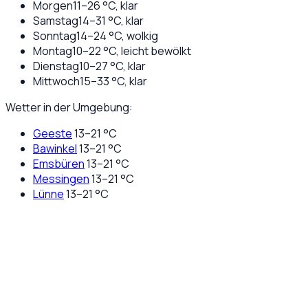
Morgen
11
–
26
°C,
klar
Samstag
14
–
31
°C,
klar
Sonntag
14
–
24
°C,
wolkig
Montag
10
–
22
°C,
leicht bewölkt
Dienstag
10
–
27
°C,
klar
Mittwoch
15
–
33
°C,
klar
Wetter in der Umgebung:
Geeste
13
–
21
°C
Bawinkel
13
–
21
°C
Emsbüren
13
–
21
°C
Messingen
13
–
21
°C
Lünne
13
–
21
°C