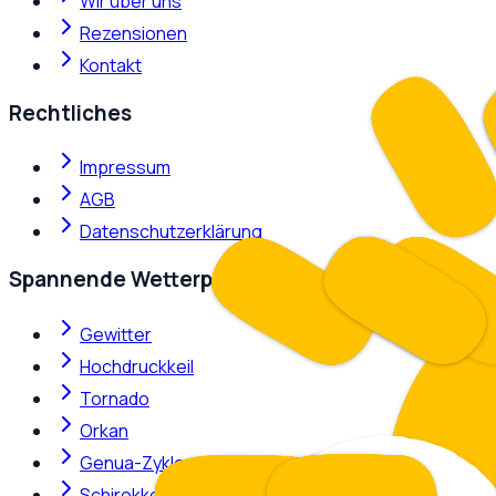
Wir über uns
Rezensionen
Kontakt
Rechtliches
Impressum
AGB
Datenschutzerklärung
Spannende Wetterphänomene
Gewitter
Hochdruckkeil
Tornado
Orkan
Genua-Zyklone
Schirokko