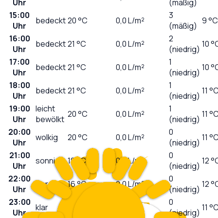
Uhr
(mäßig)
15:00
3
bedeckt
20
°C
0,0
L/m²
9 °C
Uhr
(mäßig)
16:00
2
bedeckt
21
°C
0,0
L/m²
10 °
Uhr
(niedrig)
17:00
1
bedeckt
21
°C
0,0
L/m²
10 °
Uhr
(niedrig)
18:00
1
bedeckt
21
°C
0,0
L/m²
11 °
Uhr
(niedrig)
19:00
leicht
1
20
°C
0,0
L/m²
11 °
Uhr
bewölkt
(niedrig)
20:00
0
wolkig
20
°C
0,0
L/m²
11 °
Uhr
(niedrig)
21:00
0
sonnig
18
°C
0,0
L/m²
12 °
Uhr
(niedrig)
22:00
0
klar
16
°C
0,0
L/m²
12 °
Uhr
(niedrig)
23:00
0
klar
16
°C
0,0
L/m²
11 °
Uhr
(niedrig)