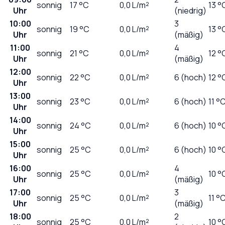
sonnig
17
°C
0,0
L/m²
13 °
Uhr
(niedrig)
10:00
3
sonnig
19
°C
0,0
L/m²
13 °
Uhr
(mäßig)
11:00
4
sonnig
21
°C
0,0
L/m²
12 °
Uhr
(mäßig)
12:00
sonnig
22
°C
0,0
L/m²
6 (hoch)
12 °
Uhr
13:00
sonnig
23
°C
0,0
L/m²
6 (hoch)
11 °
Uhr
14:00
sonnig
24
°C
0,0
L/m²
6 (hoch)
10 °
Uhr
15:00
sonnig
25
°C
0,0
L/m²
6 (hoch)
10 °
Uhr
16:00
4
sonnig
25
°C
0,0
L/m²
10 °
Uhr
(mäßig)
17:00
3
sonnig
25
°C
0,0
L/m²
11 °
Uhr
(mäßig)
18:00
2
sonnig
25
°C
0,0
L/m²
10 °