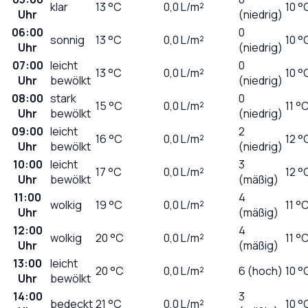
klar
13
°C
0,0
L/m²
10 °
Uhr
(niedrig)
06:00
0
sonnig
13
°C
0,0
L/m²
10 °
Uhr
(niedrig)
07:00
leicht
0
13
°C
0,0
L/m²
10 °
Uhr
bewölkt
(niedrig)
08:00
stark
0
15
°C
0,0
L/m²
11 °
Uhr
bewölkt
(niedrig)
09:00
leicht
2
16
°C
0,0
L/m²
12 °
Uhr
bewölkt
(niedrig)
10:00
leicht
3
17
°C
0,0
L/m²
12 °
Uhr
bewölkt
(mäßig)
11:00
4
wolkig
19
°C
0,0
L/m²
11 °
Uhr
(mäßig)
12:00
4
wolkig
20
°C
0,0
L/m²
11 °
Uhr
(mäßig)
13:00
leicht
20
°C
0,0
L/m²
6 (hoch)
10 °
Uhr
bewölkt
14:00
3
bedeckt
21
°C
0,0
L/m²
10 °