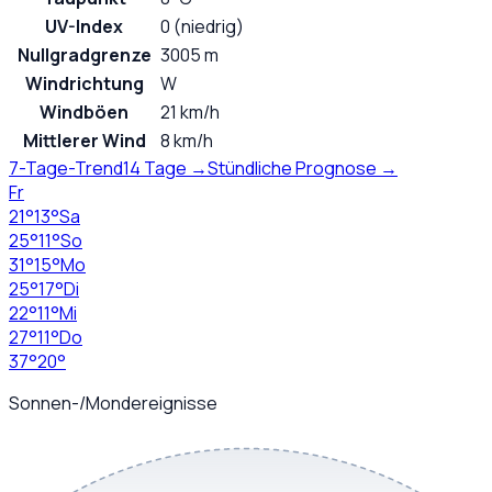
UV-Index
0 (niedrig)
Nullgradgrenze
3005 m
Windrichtung
W
Windböen
21 km/h
Mittlerer Wind
8 km/h
7-Tage-Trend
14 Tage →
Stündliche Prognose →
Fr
21
°
13
°
Sa
25
°
11
°
So
31
°
15
°
Mo
25
°
17
°
Di
22
°
11
°
Mi
27
°
11
°
Do
37
°
20
°
Sonnen-/Mondereignisse