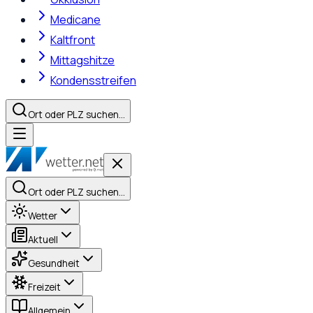
Medicane
Kaltfront
Mittagshitze
Kondensstreifen
Ort oder PLZ suchen…
Ort oder PLZ suchen…
Wetter
Aktuell
Gesundheit
Freizeit
Allgemein