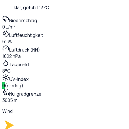
klar
, gefühlt
13
°C
Niederschlag
0 L/m²
Luftfeuchtigkeit
61 %
Luftdruck (NN)
1022 hPa
Taupunkt
8°C
UV-Index
0
(
niedrig
)
Nullgradgrenze
3005 m
Wind