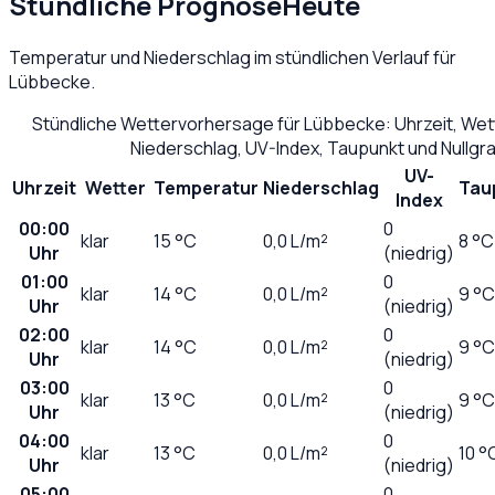
Stündliche Prognose
Heute
Temperatur und Niederschlag im stündlichen Verlauf für
Lübbecke
.
Stündliche Wettervorhersage für
Lübbecke
: Uhrzeit, We
Niederschlag, UV-Index, Taupunkt und Nullg
UV-
Uhrzeit
Wetter
Temperatur
Niederschlag
Tau
Index
00:00
0
klar
15
°C
0,0
L/m²
8 °C
Uhr
(niedrig)
01:00
0
klar
14
°C
0,0
L/m²
9 °C
Uhr
(niedrig)
02:00
0
klar
14
°C
0,0
L/m²
9 °C
Uhr
(niedrig)
03:00
0
klar
13
°C
0,0
L/m²
9 °C
Uhr
(niedrig)
04:00
0
klar
13
°C
0,0
L/m²
10 °
Uhr
(niedrig)
05:00
0