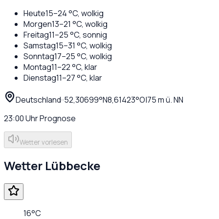
Heute
15
–
24
°C,
wolkig
Morgen
13
–
21
°C,
wolkig
Freitag
11
–
25
°C,
sonnig
Samstag
15
–
31
°C,
wolkig
Sonntag
17
–
25
°C,
wolkig
Montag
11
–
22
°C,
klar
Dienstag
11
–
27
°C,
klar
Deutschland
·
·
52,30699
°N
8,61423
°O
|
75
m ü. NN
23:00
Uhr
Prognose
Wetter vorlesen
Wetter
Lübbecke
16
°C