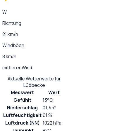
W
Richtung
21 km/h
Windböen
8 km/h
mittlerer Wind
Aktuelle Wetterwerte für
Lübbecke
Messwert
Wert
Gefühlt
13°C
Niederschlag
0 L/m²
Luftfeuchtigkeit
61 %
Luftdruck (NN)
1022 hPa
Taupunkt
8°C