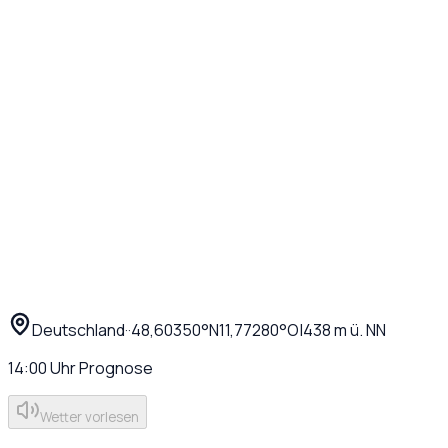
Deutschland
·
·
48,60350
°N
11,77280
°O
|
438
m ü. NN
14:00
Uhr
Prognose
Wetter vorlesen