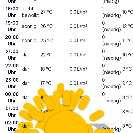
Uhr
(mäßig)
18:00
leicht
1
27
°C
0,0
L/m²
10 °
Uhr
bewölkt
(niedrig)
19:00
0
sonnig
26
°C
0,0
L/m²
12 °
Uhr
(niedrig)
20:00
0
sonnig
25
°C
0,0
L/m²
11 °C
Uhr
(niedrig)
21:00
0
klar
22
°C
0,0
L/m²
10 °
Uhr
(niedrig)
22:00
0
klar
18
°C
0,0
L/m²
9 °C
Uhr
(niedrig)
23:00
0
klar
17
°C
0,0
L/m²
9 °C
Uhr
(niedrig)
00:00
0
klar
16
°C
0,0
L/m²
8 °C
Uhr
(niedrig)
01:00
0
klar
15
°C
0,0
L/m²
8 °C
Uhr
(niedrig)
02:00
0
klar
14
°C
0,0
L/m²
8 °C
Uhr
(niedrig)