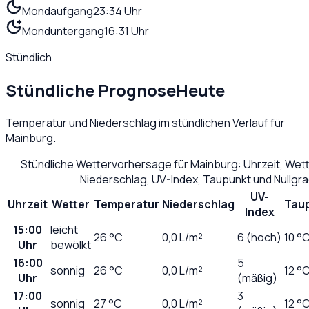
Mondaufgang
23:34 Uhr
Monduntergang
16:31 Uhr
Stündlich
Stündliche Prognose
Heute
Temperatur und Niederschlag im stündlichen Verlauf für
Mainburg
.
Stündliche Wettervorhersage für
Mainburg
: Uhrzeit, Wet
Niederschlag, UV-Index, Taupunkt und Nullgr
UV-
Uhrzeit
Wetter
Temperatur
Niederschlag
Tau
Index
15:00
leicht
26
°C
0,0
L/m²
6 (hoch)
10 °
Uhr
bewölkt
16:00
5
sonnig
26
°C
0,0
L/m²
12 °
Uhr
(mäßig)
17:00
3
sonnig
27
°C
0,0
L/m²
12 °