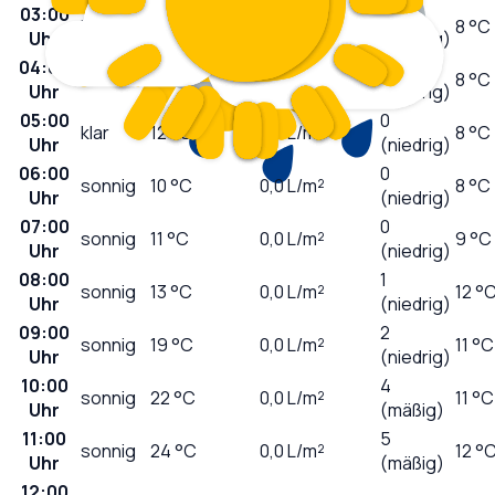
03:00
0
klar
13
°C
0,0
L/m²
8 °C
Uhr
(niedrig)
04:00
0
klar
12
°C
0,0
L/m²
8 °C
Uhr
(niedrig)
05:00
0
klar
12
°C
0,0
L/m²
8 °C
Uhr
(niedrig)
06:00
0
sonnig
10
°C
0,0
L/m²
8 °C
Uhr
(niedrig)
07:00
0
sonnig
11
°C
0,0
L/m²
9 °C
Uhr
(niedrig)
08:00
1
sonnig
13
°C
0,0
L/m²
12 °
Uhr
(niedrig)
09:00
2
sonnig
19
°C
0,0
L/m²
11 °C
Uhr
(niedrig)
10:00
4
sonnig
22
°C
0,0
L/m²
11 °C
Uhr
(mäßig)
11:00
5
sonnig
24
°C
0,0
L/m²
12 °
Uhr
(mäßig)
12:00