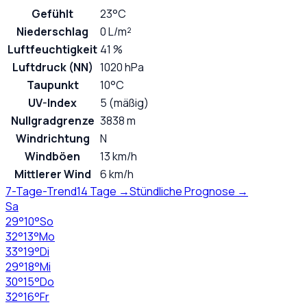
Gefühlt
23°C
Niederschlag
0 L/m²
Luftfeuchtigkeit
41 %
Luftdruck (NN)
1020 hPa
Taupunkt
10°C
UV-Index
5 (mäßig)
Nullgradgrenze
3838 m
Windrichtung
N
Windböen
13 km/h
Mittlerer Wind
6 km/h
7-Tage-Trend
14 Tage →
Stündliche Prognose →
Sa
29
°
10
°
So
32
°
13
°
Mo
33
°
19
°
Di
29
°
18
°
Mi
30
°
15
°
Do
32
°
16
°
Fr