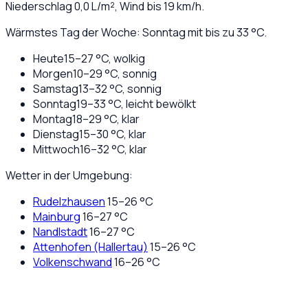
Niederschlag
0,0
L/m², Wind bis
19
km/h.
Wärmstes Tag der Woche: Sonntag mit bis zu 33 °C.
Heute
15
–
27
°C,
wolkig
Morgen
10
–
29
°C,
sonnig
Samstag
13
–
32
°C,
sonnig
Sonntag
19
–
33
°C,
leicht bewölkt
Montag
18
–
29
°C,
klar
Dienstag
15
–
30
°C,
klar
Mittwoch
16
–
32
°C,
klar
Wetter in der Umgebung:
Rudelzhausen
15
–
26
°C
Mainburg
16
–
27
°C
Nandlstadt
16
–
27
°C
Attenhofen (Hallertau)
15
–
26
°C
Volkenschwand
16
–
26
°C