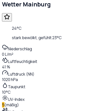
Wetter
Mainburg
24
°C
stark bewölkt
, gefühlt
23
°C
Niederschlag
0 L/m²
Luftfeuchtigkeit
41 %
Luftdruck (NN)
1020 hPa
Taupunkt
10°C
UV-Index
5
(
mäßig
)