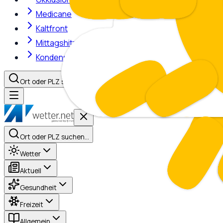
Medicane
Kaltfront
Mittagshitze
Kondensstreifen
Ort oder PLZ suchen…
Ort oder PLZ suchen…
Wetter
Aktuell
Gesundheit
Freizeit
Allgemein