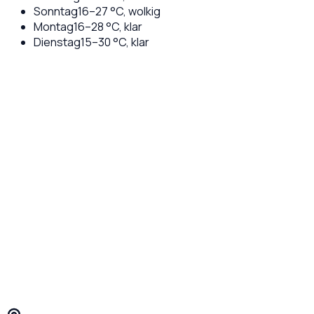
Sonntag
16
–
27
°C,
wolkig
Montag
16
–
28
°C,
klar
Dienstag
15
–
30
°C,
klar