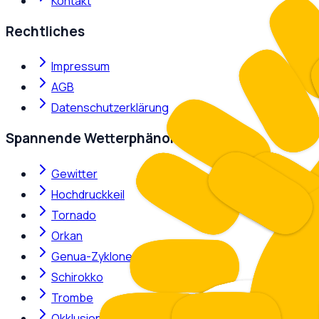
Kontakt
Rechtliches
Impressum
AGB
Datenschutzerklärung
Spannende Wetterphänomene
Gewitter
Hochdruckkeil
Tornado
Orkan
Genua-Zyklone
Schirokko
Trombe
Okklusion