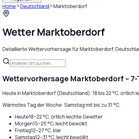
Home
Deutschland
Marktoberdorf
Wetter
Marktoberdorf
Detaillierte Wettervorhersage für
Marktoberdorf
,
Deutschl
Wettervorhersage
Marktoberdorf
– 7
Heute in
Marktoberdorf
(
Deutschland
):
18
bis
22
°C,
örtlich 
Wärmstes Tag der Woche: Samstag mit bis zu 31 °C.
Heute
18
–
22
°C,
örtlich leichte Gewitter
Morgen
15
–
25
°C,
leicht bewölkt
Freitag
12
–
27
°C,
klar
Samstag
12
–
31
°C,
leicht bewölkt