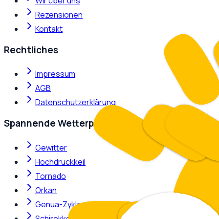
Wir über uns
Rezensionen
Kontakt
Rechtliches
Impressum
AGB
Datenschutzerklärung
Spannende Wetterphänomene
Gewitter
Hochdruckkeil
Tornado
Orkan
Genua-Zyklone
Schirokko