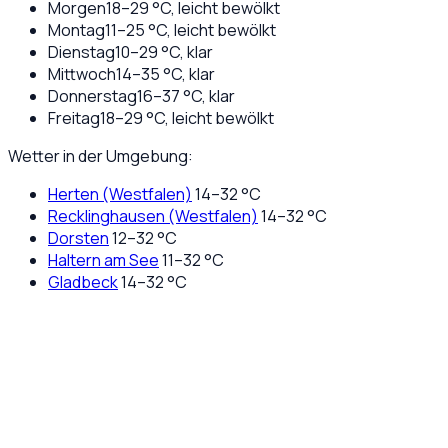
Morgen
18
–
29
°C,
leicht bewölkt
Montag
11
–
25
°C,
leicht bewölkt
Dienstag
10
–
29
°C,
klar
Mittwoch
14
–
35
°C,
klar
Donnerstag
16
–
37
°C,
klar
Freitag
18
–
29
°C,
leicht bewölkt
Wetter in der Umgebung:
Herten (Westfalen)
14
–
32
°C
Recklinghausen (Westfalen)
14
–
32
°C
Dorsten
12
–
32
°C
Haltern am See
11
–
32
°C
Gladbeck
14
–
32
°C