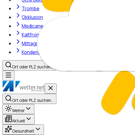
Trombe
Okklusion
Medicane
Kaltfront
Mittagshitze
Kondensstreifen
Ort oder PLZ suchen…
Ort oder PLZ suchen…
Wetter
Aktuell
Gesundheit