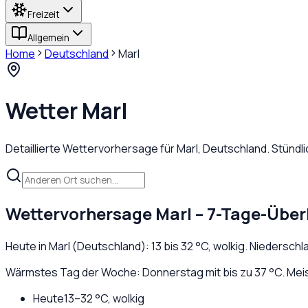
Freizeit
Allgemein
Home
Deutschland
Marl
Wetter
Marl
Detaillierte Wettervorhersage für
Marl
,
Deutschland
. Stünd
Wettervorhersage
Marl
– 7-Tage-Über
Heute in
Marl
(
Deutschland
):
13
bis
32
°C,
wolkig
. Niederschl
Wärmstes Tag der Woche: Donnerstag mit bis zu 37 °C. Meist
Heute
13
–
32
°C,
wolkig