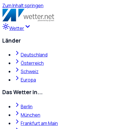
Zum Inhalt springen
Wetter
Länder
Deutschland
Österreich
Schweiz
Europa
Das Wetter in...
Berlin
München
Frankfurt am Main