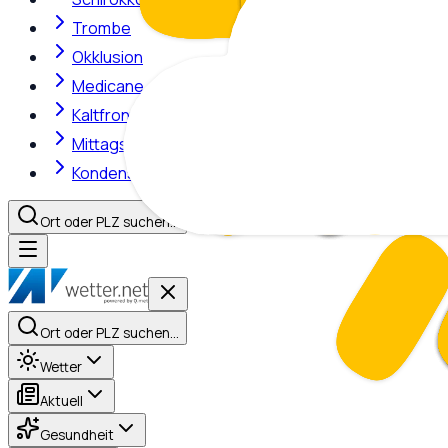
Trombe
Okklusion
Medicane
Kaltfront
Mittagshitze
Kondensstreifen
Ort oder PLZ suchen…
Ort oder PLZ suchen…
Wetter
Aktuell
Gesundheit