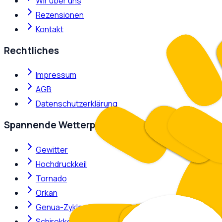
Wir über uns
Rezensionen
Kontakt
Rechtliches
Impressum
AGB
Datenschutzerklärung
Spannende Wetterphänomene
Gewitter
Hochdruckkeil
Tornado
Orkan
Genua-Zyklone
Schirokko