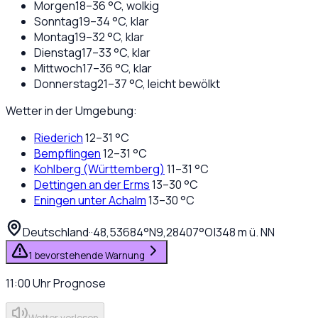
Morgen
18
–
36
°C,
wolkig
Sonntag
19
–
34
°C,
klar
Montag
19
–
32
°C,
klar
Dienstag
17
–
33
°C,
klar
Mittwoch
17
–
36
°C,
klar
Donnerstag
21
–
37
°C,
leicht bewölkt
Wetter in der Umgebung:
Riederich
12
–
31
°C
Bempflingen
12
–
31
°C
Kohlberg (Württemberg)
11
–
31
°C
Dettingen an der Erms
13
–
30
°C
Eningen unter Achalm
13
–
30
°C
Deutschland
·
·
48,53684
°N
9,28407
°O
|
348
m ü. NN
1 bevorstehende Warnung
11:00
Uhr
Prognose
Wetter vorlesen