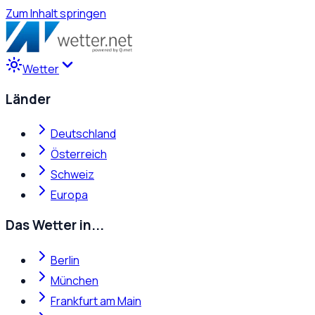
Zum Inhalt springen
Wetter
Länder
Deutschland
Österreich
Schweiz
Europa
Das Wetter in...
Berlin
München
Frankfurt am Main