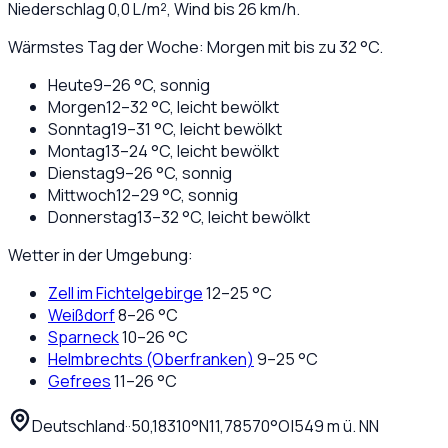
Niederschlag
0,0
L/m², Wind bis
26
km/h.
Wärmstes Tag der Woche: Morgen mit bis zu 32 °C.
Heute
9
–
26
°C,
sonnig
Morgen
12
–
32
°C,
leicht bewölkt
Sonntag
19
–
31
°C,
leicht bewölkt
Montag
13
–
24
°C,
leicht bewölkt
Dienstag
9
–
26
°C,
sonnig
Mittwoch
12
–
29
°C,
sonnig
Donnerstag
13
–
32
°C,
leicht bewölkt
Wetter in der Umgebung:
Zell im Fichtelgebirge
12
–
25
°C
Weißdorf
8
–
26
°C
Sparneck
10
–
26
°C
Helmbrechts (Oberfranken)
9
–
25
°C
Gefrees
11
–
26
°C
Deutschland
·
·
50,18310
°N
11,78570
°O
|
549
m ü. NN