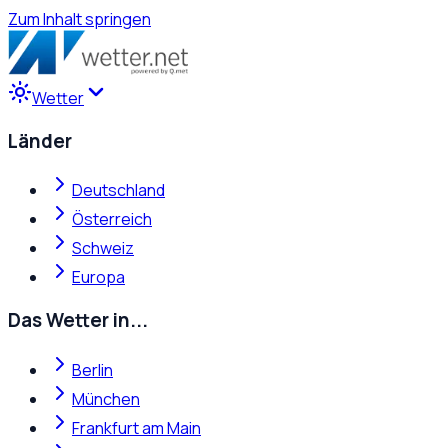
Zum Inhalt springen
Wetter
Länder
Deutschland
Österreich
Schweiz
Europa
Das Wetter in...
Berlin
München
Frankfurt am Main