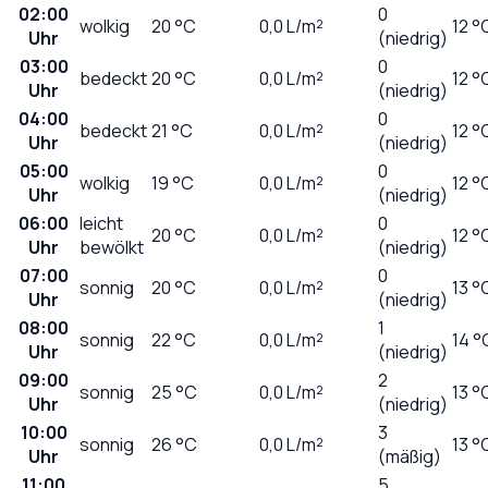
02:00
0
wolkig
20
°C
0,0
L/m²
12 °
Uhr
(niedrig)
03:00
0
bedeckt
20
°C
0,0
L/m²
12 °
Uhr
(niedrig)
04:00
0
bedeckt
21
°C
0,0
L/m²
12 °
Uhr
(niedrig)
05:00
0
wolkig
19
°C
0,0
L/m²
12 °
Uhr
(niedrig)
06:00
leicht
0
20
°C
0,0
L/m²
12 °
Uhr
bewölkt
(niedrig)
07:00
0
sonnig
20
°C
0,0
L/m²
13 °
Uhr
(niedrig)
08:00
1
sonnig
22
°C
0,0
L/m²
14 °
Uhr
(niedrig)
09:00
2
sonnig
25
°C
0,0
L/m²
13 °
Uhr
(niedrig)
10:00
3
sonnig
26
°C
0,0
L/m²
13 °
Uhr
(mäßig)
11:00
5