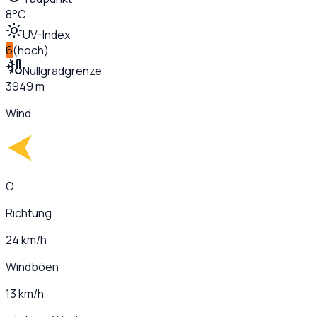
8°C
UV-Index
6
(
hoch
)
Nullgradgrenze
3949 m
Wind
O
Richtung
24 km/h
Windböen
13 km/h