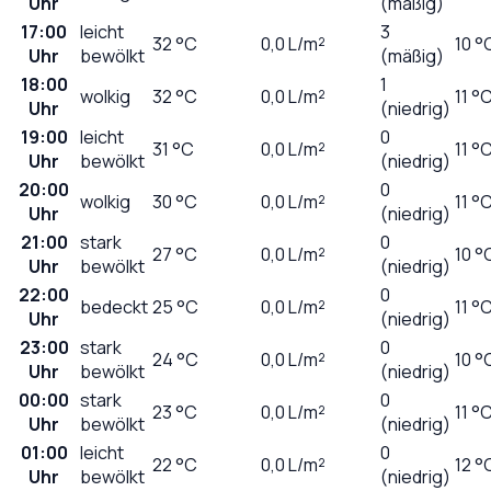
Uhr
(mäßig)
17:00
leicht
3
32
°C
0,0
L/m²
10 °
Uhr
bewölkt
(mäßig)
18:00
1
wolkig
32
°C
0,0
L/m²
11 °
Uhr
(niedrig)
19:00
leicht
0
31
°C
0,0
L/m²
11 °
Uhr
bewölkt
(niedrig)
20:00
0
wolkig
30
°C
0,0
L/m²
11 °
Uhr
(niedrig)
21:00
stark
0
27
°C
0,0
L/m²
10 °
Uhr
bewölkt
(niedrig)
22:00
0
bedeckt
25
°C
0,0
L/m²
11 °
Uhr
(niedrig)
23:00
stark
0
24
°C
0,0
L/m²
10 °
Uhr
bewölkt
(niedrig)
00:00
stark
0
23
°C
0,0
L/m²
11 °
Uhr
bewölkt
(niedrig)
01:00
leicht
0
22
°C
0,0
L/m²
12 °
Uhr
bewölkt
(niedrig)