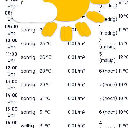
sonnig
13
°C
0,0
L/m²
9 °C
Uhr
(niedrig)
08:00
1
sonnig
15
°C
0,0
L/m²
10 °
Uhr
(niedrig)
09:00
2
sonnig
20
°C
0,0
L/m²
11 °
Uhr
(niedrig)
10:00
3
sonnig
23
°C
0,0
L/m²
13 °
Uhr
(mäßig)
11:00
5
sonnig
26
°C
0,0
L/m²
12 °
Uhr
(mäßig)
12:00
sonnig
28
°C
0,0
L/m²
6 (hoch)
11 °
Uhr
13:00
sonnig
29
°C
0,0
L/m²
7 (hoch)
10 °
Uhr
14:00
sonnig
31
°C
0,0
L/m²
7 (hoch)
10 °
Uhr
15:00
sonnig
31
°C
0,0
L/m²
6 (hoch)
10 °
Uhr
16:00
4
wolkig
31
°C
0,0
L/m²
11 °