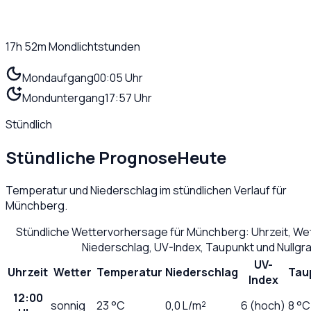
17h 52m
Mondlichtstunden
Mondaufgang
00:05 Uhr
Monduntergang
17:57 Uhr
Stündlich
Stündliche Prognose
Heute
Temperatur und Niederschlag im stündlichen Verlauf für
Münchberg
.
Stündliche Wettervorhersage für
Münchberg
: Uhrzeit, W
Niederschlag, UV-Index, Taupunkt und Nullg
UV-
Uhrzeit
Wetter
Temperatur
Niederschlag
Tau
Index
12:00
sonnig
23
°C
0,0
L/m²
6 (hoch)
8 °C