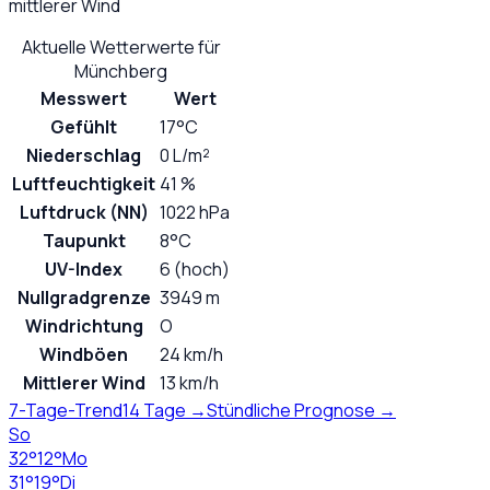
mittlerer Wind
Aktuelle Wetterwerte für
Münchberg
Messwert
Wert
Gefühlt
17°C
Niederschlag
0 L/m²
Luftfeuchtigkeit
41 %
Luftdruck (NN)
1022 hPa
Taupunkt
8°C
UV-Index
6 (hoch)
Nullgradgrenze
3949 m
Windrichtung
O
Windböen
24 km/h
Mittlerer Wind
13 km/h
7-Tage-Trend
14 Tage →
Stündliche Prognose →
So
32
°
12
°
Mo
31
°
19
°
Di