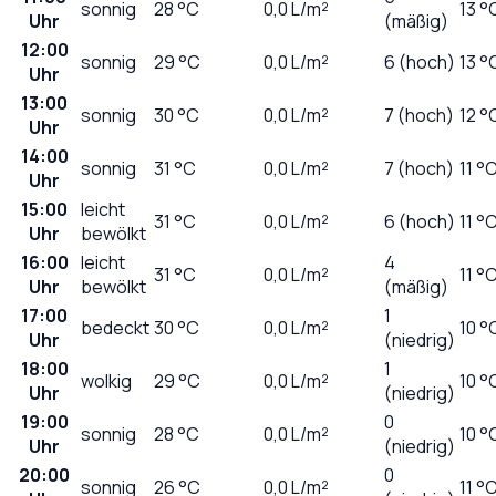
sonnig
28
°C
0,0
L/m²
13 °
Uhr
(mäßig)
12:00
sonnig
29
°C
0,0
L/m²
6 (hoch)
13 °
Uhr
13:00
sonnig
30
°C
0,0
L/m²
7 (hoch)
12 °
Uhr
14:00
sonnig
31
°C
0,0
L/m²
7 (hoch)
11 °
Uhr
15:00
leicht
31
°C
0,0
L/m²
6 (hoch)
11 °
Uhr
bewölkt
16:00
leicht
4
31
°C
0,0
L/m²
11 °
Uhr
bewölkt
(mäßig)
17:00
1
bedeckt
30
°C
0,0
L/m²
10 °
Uhr
(niedrig)
18:00
1
wolkig
29
°C
0,0
L/m²
10 °
Uhr
(niedrig)
19:00
0
sonnig
28
°C
0,0
L/m²
10 °
Uhr
(niedrig)
20:00
0
sonnig
26
°C
0,0
L/m²
11 °