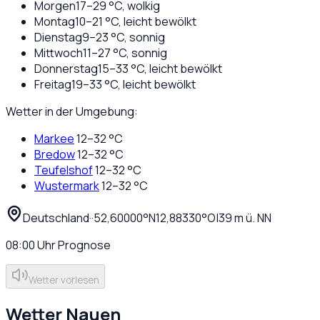
Morgen
17
–
29
°C,
wolkig
Montag
10
–
21
°C,
leicht bewölkt
Dienstag
9
–
23
°C,
sonnig
Mittwoch
11
–
27
°C,
sonnig
Donnerstag
15
–
33
°C,
leicht bewölkt
Freitag
19
–
33
°C,
leicht bewölkt
Wetter in der Umgebung:
Markee
12
–
32
°C
Bredow
12
–
32
°C
Teufelshof
12
–
32
°C
Wustermark
12
–
32
°C
Deutschland
·
·
52,60000
°N
12,88330
°O
|
39
m ü. NN
08:00
Uhr
Prognose
Wetter vorlesen
Wetter
Nauen