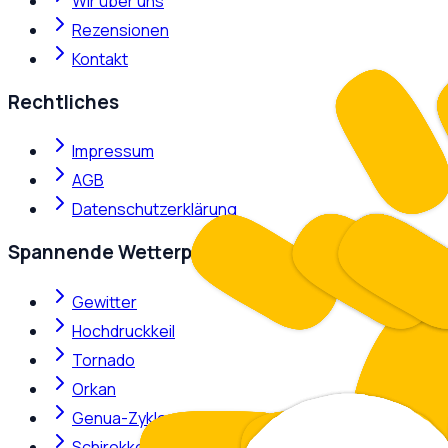
Wir über uns
Rezensionen
Kontakt
Rechtliches
Impressum
AGB
Datenschutzerklärung
Spannende Wetterphänomene
Gewitter
Hochdruckkeil
Tornado
Orkan
Genua-Zyklone
Schirokko