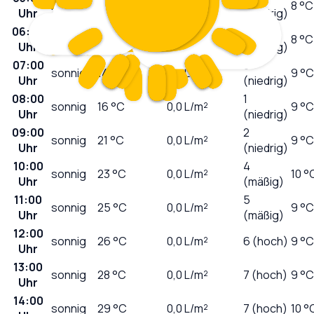
klar
15
°C
0,0
L/m²
8 °C
Uhr
(niedrig)
06:00
0
sonnig
14
°C
0,0
L/m²
8 °C
Uhr
(niedrig)
07:00
0
sonnig
14
°C
0,0
L/m²
9 °C
Uhr
(niedrig)
08:00
1
sonnig
16
°C
0,0
L/m²
9 °C
Uhr
(niedrig)
09:00
2
sonnig
21
°C
0,0
L/m²
9 °C
Uhr
(niedrig)
10:00
4
sonnig
23
°C
0,0
L/m²
10 °
Uhr
(mäßig)
11:00
5
sonnig
25
°C
0,0
L/m²
9 °C
Uhr
(mäßig)
12:00
sonnig
26
°C
0,0
L/m²
6 (hoch)
9 °C
Uhr
13:00
sonnig
28
°C
0,0
L/m²
7 (hoch)
9 °C
Uhr
14:00
sonnig
29
°C
0,0
L/m²
7 (hoch)
10 °