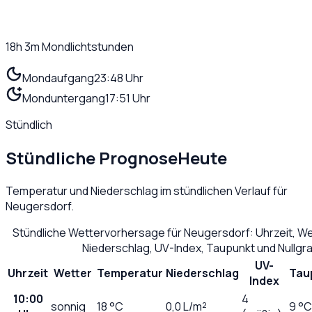
18h 3m
Mondlichtstunden
Mondaufgang
23:48 Uhr
Monduntergang
17:51 Uhr
Stündlich
Stündliche Prognose
Heute
Temperatur und Niederschlag im stündlichen Verlauf für
Neugersdorf
.
Stündliche Wettervorhersage für
Neugersdorf
: Uhrzeit, W
Niederschlag, UV-Index, Taupunkt und Nullg
UV-
Uhrzeit
Wetter
Temperatur
Niederschlag
Tau
Index
10:00
4
sonnig
18
°C
0,0
L/m²
9 °C