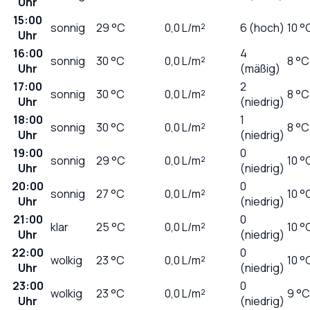
Uhr
15:00
sonnig
29
°C
0,0
L/m²
6 (hoch)
10 °
Uhr
16:00
4
sonnig
30
°C
0,0
L/m²
8 °C
Uhr
(mäßig)
17:00
2
sonnig
30
°C
0,0
L/m²
8 °C
Uhr
(niedrig)
18:00
1
sonnig
30
°C
0,0
L/m²
8 °C
Uhr
(niedrig)
19:00
0
sonnig
29
°C
0,0
L/m²
10 °
Uhr
(niedrig)
20:00
0
sonnig
27
°C
0,0
L/m²
10 °
Uhr
(niedrig)
21:00
0
klar
25
°C
0,0
L/m²
10 °
Uhr
(niedrig)
22:00
0
wolkig
23
°C
0,0
L/m²
10 °
Uhr
(niedrig)
23:00
0
wolkig
23
°C
0,0
L/m²
9 °C
Uhr
(niedrig)