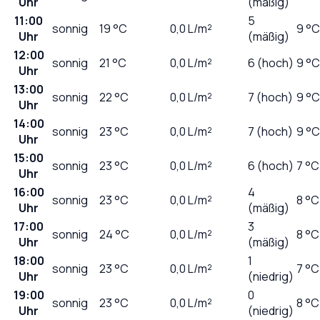
Uhr
(mäßig)
11:00
5
sonnig
19
°C
0,0
L/m²
9 °C
Uhr
(mäßig)
12:00
sonnig
21
°C
0,0
L/m²
6 (hoch)
9 °C
Uhr
13:00
sonnig
22
°C
0,0
L/m²
7 (hoch)
9 °C
Uhr
14:00
sonnig
23
°C
0,0
L/m²
7 (hoch)
9 °C
Uhr
15:00
sonnig
23
°C
0,0
L/m²
6 (hoch)
7 °C
Uhr
16:00
4
sonnig
23
°C
0,0
L/m²
8 °C
Uhr
(mäßig)
17:00
3
sonnig
24
°C
0,0
L/m²
8 °C
Uhr
(mäßig)
18:00
1
sonnig
23
°C
0,0
L/m²
7 °C
Uhr
(niedrig)
19:00
0
sonnig
23
°C
0,0
L/m²
8 °C
Uhr
(niedrig)