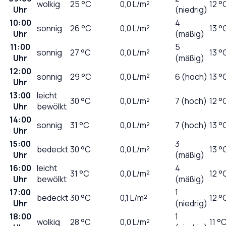
wolkig
25
°C
0,0
L/m²
12 °
Uhr
(niedrig)
10:00
4
sonnig
26
°C
0,0
L/m²
13 °
Uhr
(mäßig)
11:00
5
sonnig
27
°C
0,0
L/m²
13 °
Uhr
(mäßig)
12:00
sonnig
29
°C
0,0
L/m²
6 (hoch)
13 °
Uhr
13:00
leicht
30
°C
0,0
L/m²
7 (hoch)
12 °
Uhr
bewölkt
14:00
sonnig
31
°C
0,0
L/m²
7 (hoch)
13 °
Uhr
15:00
3
bedeckt
30
°C
0,0
L/m²
13 °
Uhr
(mäßig)
16:00
leicht
4
31
°C
0,0
L/m²
12 °
Uhr
bewölkt
(mäßig)
17:00
1
bedeckt
30
°C
0,1
L/m²
12 °
Uhr
(niedrig)
18:00
1
wolkig
28
°C
0,0
L/m²
11 °