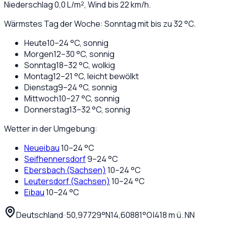
Niederschlag
0,0
L/m², Wind bis
22
km/h.
Wärmstes Tag der Woche: Sonntag mit bis zu 32 °C.
Heute
10
–
24
°C,
sonnig
Morgen
12
–
30
°C,
sonnig
Sonntag
18
–
32
°C,
wolkig
Montag
12
–
21
°C,
leicht bewölkt
Dienstag
9
–
24
°C,
sonnig
Mittwoch
10
–
27
°C,
sonnig
Donnerstag
13
–
32
°C,
sonnig
Wetter in der Umgebung:
Neueibau
10
–
24
°C
Seifhennersdorf
9
–
24
°C
Ebersbach (Sachsen)
10
–
24
°C
Leutersdorf (Sachsen)
10
–
24
°C
Eibau
10
–
24
°C
Deutschland
·
·
50,97729
°N
14,60881
°O
|
418
m ü. NN