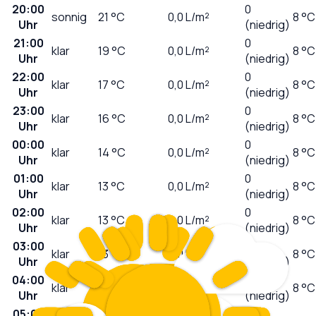
20:00
0
sonnig
21
°C
0,0
L/m²
8 °C
Uhr
(niedrig)
21:00
0
klar
19
°C
0,0
L/m²
8 °C
Uhr
(niedrig)
22:00
0
klar
17
°C
0,0
L/m²
8 °C
Uhr
(niedrig)
23:00
0
klar
16
°C
0,0
L/m²
8 °C
Uhr
(niedrig)
00:00
0
klar
14
°C
0,0
L/m²
8 °C
Uhr
(niedrig)
01:00
0
klar
13
°C
0,0
L/m²
8 °C
Uhr
(niedrig)
02:00
0
klar
13
°C
0,0
L/m²
8 °C
Uhr
(niedrig)
03:00
0
klar
13
°C
0,0
L/m²
8 °C
Uhr
(niedrig)
04:00
0
klar
12
°C
0,0
L/m²
8 °C
Uhr
(niedrig)
05:00
0