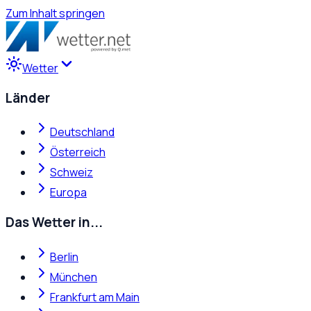
Zum Inhalt springen
Wetter
Länder
Deutschland
Österreich
Schweiz
Europa
Das Wetter in...
Berlin
München
Frankfurt am Main