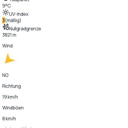
9°C
UV-Index
3
(
mäßig
)
Nullgradgrenze
3821 m
Wind
NO
Richtung
19 km/h
Windböen
8 km/h