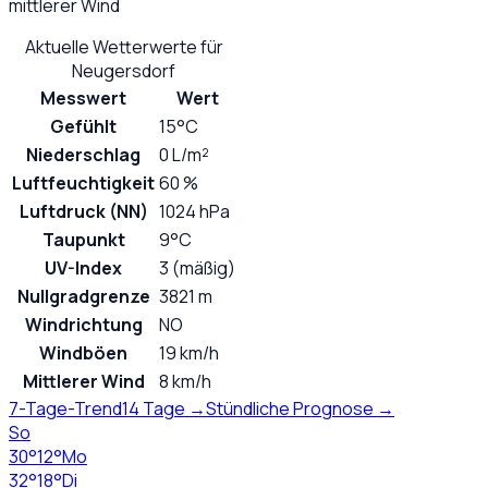
mittlerer Wind
Aktuelle Wetterwerte für
Neugersdorf
Messwert
Wert
Gefühlt
15°C
Niederschlag
0 L/m²
Luftfeuchtigkeit
60 %
Luftdruck (NN)
1024 hPa
Taupunkt
9°C
UV-Index
3 (mäßig)
Nullgradgrenze
3821 m
Windrichtung
NO
Windböen
19 km/h
Mittlerer Wind
8 km/h
7-Tage-Trend
14 Tage →
Stündliche Prognose →
So
30
°
12
°
Mo
32
°
18
°
Di