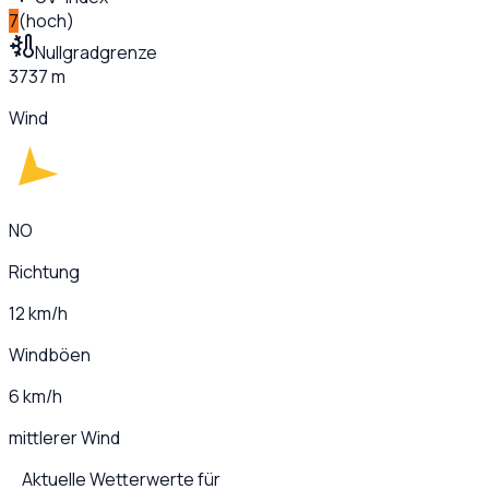
7
(
hoch
)
Nullgradgrenze
3737 m
Wind
NO
Richtung
12 km/h
Windböen
6 km/h
mittlerer Wind
Aktuelle Wetterwerte für