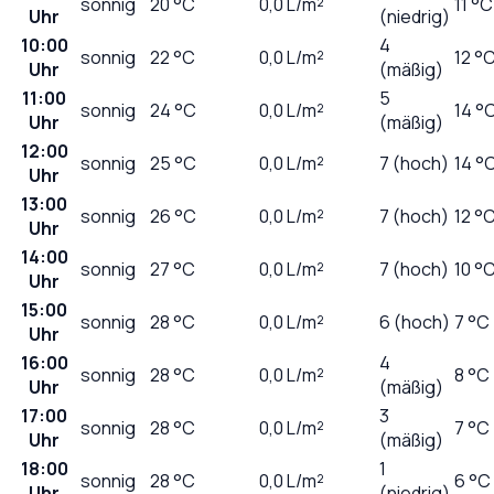
sonnig
20
°C
0,0
L/m²
11 °C
Uhr
(niedrig)
10:00
4
sonnig
22
°C
0,0
L/m²
12 °
Uhr
(mäßig)
11:00
5
sonnig
24
°C
0,0
L/m²
14 °
Uhr
(mäßig)
12:00
sonnig
25
°C
0,0
L/m²
7 (hoch)
14 °
Uhr
13:00
sonnig
26
°C
0,0
L/m²
7 (hoch)
12 °
Uhr
14:00
sonnig
27
°C
0,0
L/m²
7 (hoch)
10 °
Uhr
15:00
sonnig
28
°C
0,0
L/m²
6 (hoch)
7 °C
Uhr
16:00
4
sonnig
28
°C
0,0
L/m²
8 °C
Uhr
(mäßig)
17:00
3
sonnig
28
°C
0,0
L/m²
7 °C
Uhr
(mäßig)
18:00
1
sonnig
28
°C
0,0
L/m²
6 °C
Uhr
(niedrig)