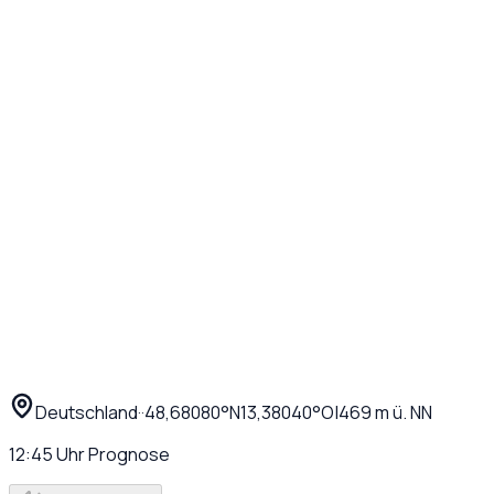
Deutschland
·
·
48,68080
°N
13,38040
°O
|
469
m ü. NN
12:45
Uhr
Prognose