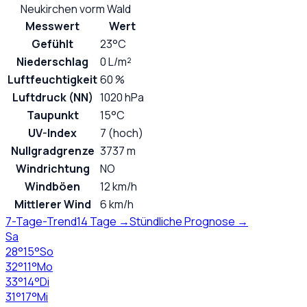
Neukirchen vorm Wald
Messwert
Wert
Gefühlt
23°C
Niederschlag
0 L/m²
Luftfeuchtigkeit
60 %
Luftdruck (NN)
1020 hPa
Taupunkt
15°C
UV-Index
7 (hoch)
Nullgradgrenze
3737 m
Windrichtung
NO
Windböen
12 km/h
Mittlerer Wind
6 km/h
7-Tage-Trend
14 Tage →
Stündliche Prognose →
Sa
28
°
15
°
So
32
°
11
°
Mo
33
°
14
°
Di
31
°
17
°
Mi