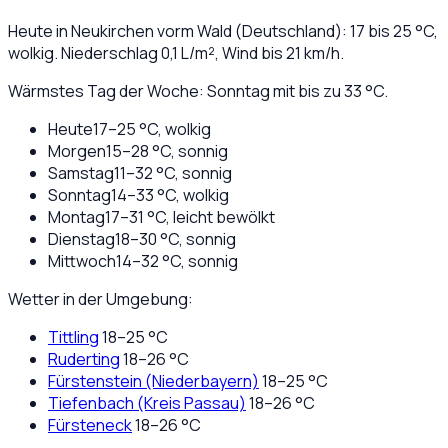
Heute in
Neukirchen vorm Wald
(
Deutschland
):
17
bis
25
°C,
wolkig
. Niederschlag
0,1
L/m², Wind bis
21
km/h.
Wärmstes Tag der Woche: Sonntag mit bis zu 33 °C.
Heute
17
–
25
°C,
wolkig
Morgen
15
–
28
°C,
sonnig
Samstag
11
–
32
°C,
sonnig
Sonntag
14
–
33
°C,
wolkig
Montag
17
–
31
°C,
leicht bewölkt
Dienstag
18
–
30
°C,
sonnig
Mittwoch
14
–
32
°C,
sonnig
Wetter in der Umgebung:
Tittling
18
–
25
°C
Ruderting
18
–
26
°C
Fürstenstein (Niederbayern)
18
–
25
°C
Tiefenbach (Kreis Passau)
18
–
26
°C
Fürsteneck
18
–
26
°C