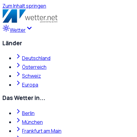
Zum Inhalt springen
Wetter
Länder
Deutschland
Österreich
Schweiz
Europa
Das Wetter in...
Berlin
München
Frankfurt am Main