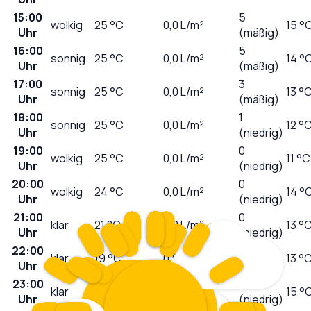
15:00
5
wolkig
25
°C
0,0
L/m²
15 °
Uhr
(mäßig)
16:00
5
sonnig
25
°C
0,0
L/m²
14 °
Uhr
(mäßig)
17:00
3
sonnig
25
°C
0,0
L/m²
13 °
Uhr
(mäßig)
18:00
1
sonnig
25
°C
0,0
L/m²
12 °
Uhr
(niedrig)
19:00
0
wolkig
25
°C
0,0
L/m²
11 °C
Uhr
(niedrig)
20:00
0
wolkig
24
°C
0,0
L/m²
14 °
Uhr
(niedrig)
21:00
0
klar
21
°C
0,0
L/m²
13 °
Uhr
(niedrig)
22:00
0
klar
19
°C
0,0
L/m²
13 °
Uhr
(niedrig)
23:00
0
klar
18
°C
0,0
L/m²
15 °
Uhr
(niedrig)