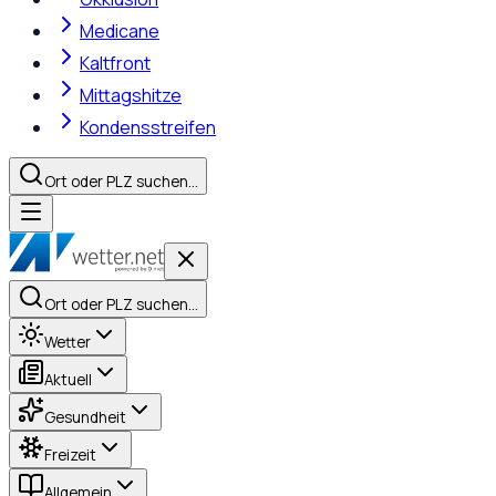
Medicane
Kaltfront
Mittagshitze
Kondensstreifen
Ort oder PLZ suchen…
Ort oder PLZ suchen…
Wetter
Aktuell
Gesundheit
Freizeit
Allgemein