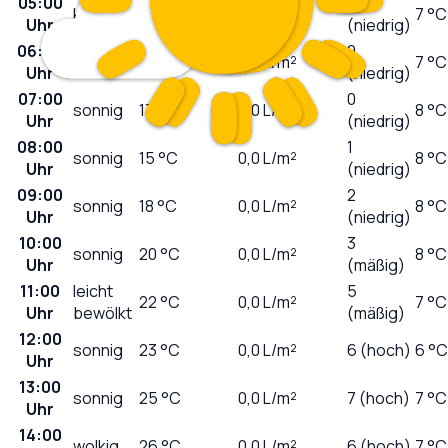
05:00
0
klar
13
°C
0,0
L/m²
7 °C
Uhr
(niedrig)
06:00
0
klar
13
°C
0,0
L/m²
7 °C
Uhr
(niedrig)
07:00
0
sonnig
13
°C
0,0
L/m²
8 °C
Uhr
(niedrig)
08:00
1
sonnig
15
°C
0,0
L/m²
8 °C
Uhr
(niedrig)
09:00
2
sonnig
18
°C
0,0
L/m²
8 °C
Uhr
(niedrig)
10:00
3
sonnig
20
°C
0,0
L/m²
8 °C
Uhr
(mäßig)
11:00
leicht
5
22
°C
0,0
L/m²
7 °C
Uhr
bewölkt
(mäßig)
12:00
sonnig
23
°C
0,0
L/m²
6 (hoch)
6 °C
Uhr
13:00
sonnig
25
°C
0,0
L/m²
7 (hoch)
7 °C
Uhr
14:00
wolkig
26
°C
0,0
L/m²
6 (hoch)
7 °C