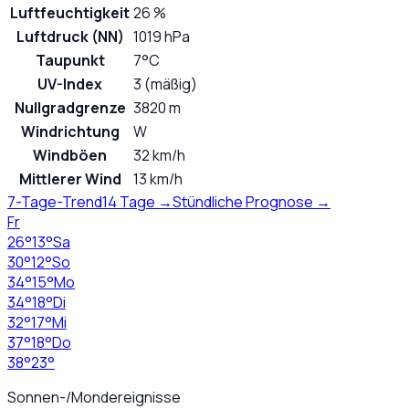
Luftfeuchtigkeit
26 %
Luftdruck (NN)
1019 hPa
Taupunkt
7°C
UV-Index
3 (mäßig)
Nullgradgrenze
3820 m
Windrichtung
W
Windböen
32 km/h
Mittlerer Wind
13 km/h
7-Tage-Trend
14 Tage →
Stündliche Prognose →
Fr
26
°
13
°
Sa
30
°
12
°
So
34
°
15
°
Mo
34
°
18
°
Di
32
°
17
°
Mi
37
°
18
°
Do
38
°
23
°
Sonnen-/Mondereignisse