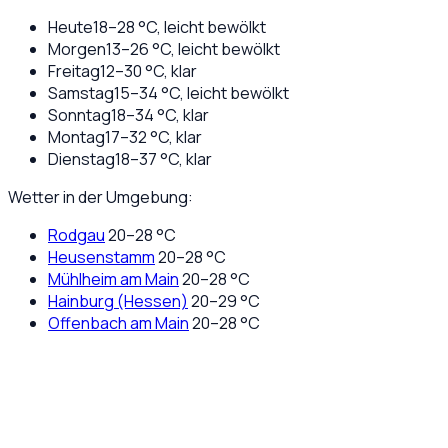
Heute
18
–
28
°C,
leicht bewölkt
Morgen
13
–
26
°C,
leicht bewölkt
Freitag
12
–
30
°C,
klar
Samstag
15
–
34
°C,
leicht bewölkt
Sonntag
18
–
34
°C,
klar
Montag
17
–
32
°C,
klar
Dienstag
18
–
37
°C,
klar
Wetter in der Umgebung:
Rodgau
20
–
28
°C
Heusenstamm
20
–
28
°C
Mühlheim am Main
20
–
28
°C
Hainburg (Hessen)
20
–
29
°C
Offenbach am Main
20
–
28
°C