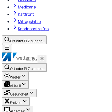
Medicane
Kaltfront
Mittagshitze
Kondensstreifen
Ort oder PLZ suchen…
Ort oder PLZ suchen…
Wetter
Aktuell
Gesundheit
Freizeit
Allgemein