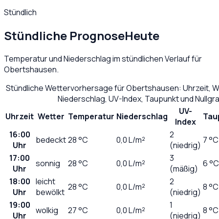
Stündlich
Stündliche Prognose
Heute
Temperatur und Niederschlag im stündlichen Verlauf für
Obertshausen
.
Stündliche Wettervorhersage für
Obertshausen
: Uhrzeit, 
Niederschlag, UV-Index, Taupunkt und Nullg
UV-
Uhrzeit
Wetter
Temperatur
Niederschlag
Tau
Index
16:00
2
bedeckt
28
°C
0,0
L/m²
7 °C
Uhr
(niedrig)
17:00
3
sonnig
28
°C
0,0
L/m²
6 °C
Uhr
(mäßig)
18:00
leicht
2
28
°C
0,0
L/m²
8 °C
Uhr
bewölkt
(niedrig)
19:00
1
wolkig
27
°C
0,0
L/m²
8 °C
Uhr
(niedrig)