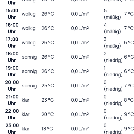
Uhr
15:00
5
wolkig
26
°C
0,0
L/m²
7 °C
Uhr
(mäßig)
16:00
4
wolkig
26
°C
0,0
L/m²
7 °C
Uhr
(mäßig)
17:00
3
wolkig
26
°C
0,0
L/m²
6 °C
Uhr
(mäßig)
18:00
2
sonnig
26
°C
0,0
L/m²
6 °C
Uhr
(niedrig)
19:00
1
sonnig
26
°C
0,0
L/m²
6 °C
Uhr
(niedrig)
20:00
0
sonnig
25
°C
0,0
L/m²
7 °C
Uhr
(niedrig)
21:00
0
klar
23
°C
0,0
L/m²
8 °C
Uhr
(niedrig)
22:00
0
klar
20
°C
0,0
L/m²
9 °C
Uhr
(niedrig)
23:00
0
klar
18
°C
0,0
L/m²
9 °C
Uhr
(niedrig)