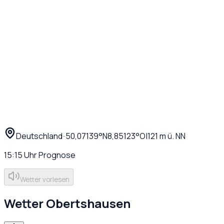
Deutschland
·
·
50,07139
°N
8,85123
°O
|
121
m ü. NN
15:15
Uhr
Prognose
Wetter vorlesen
Wetter
Obertshausen