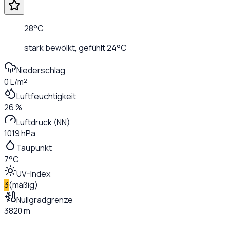
28
°C
stark bewölkt
, gefühlt
24
°C
Niederschlag
0 L/m²
Luftfeuchtigkeit
26 %
Luftdruck (NN)
1019 hPa
Taupunkt
7°C
UV-Index
3
(
mäßig
)
Nullgradgrenze
3820 m