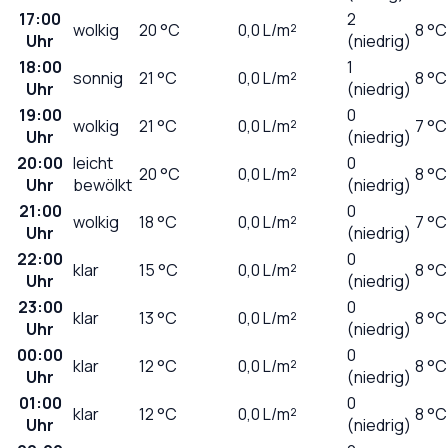
17:00
2
wolkig
20
°C
0,0
L/m²
8 °C
Uhr
(niedrig)
18:00
1
sonnig
21
°C
0,0
L/m²
8 °C
Uhr
(niedrig)
19:00
0
wolkig
21
°C
0,0
L/m²
7 °C
Uhr
(niedrig)
20:00
leicht
0
20
°C
0,0
L/m²
8 °C
Uhr
bewölkt
(niedrig)
21:00
0
wolkig
18
°C
0,0
L/m²
7 °C
Uhr
(niedrig)
22:00
0
klar
15
°C
0,0
L/m²
8 °C
Uhr
(niedrig)
23:00
0
klar
13
°C
0,0
L/m²
8 °C
Uhr
(niedrig)
00:00
0
klar
12
°C
0,0
L/m²
8 °C
Uhr
(niedrig)
01:00
0
klar
12
°C
0,0
L/m²
8 °C
Uhr
(niedrig)