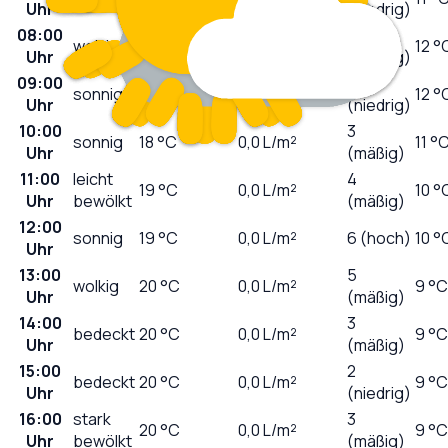
Uhr
(niedrig)
08:00
1
wolkig
14
°C
0,0
L/m²
12 °
Uhr
(niedrig)
09:00
2
sonnig
17
°C
0,0
L/m²
12 °
Uhr
(niedrig)
10:00
3
sonnig
18
°C
0,0
L/m²
11 °
Uhr
(mäßig)
11:00
leicht
4
19
°C
0,0
L/m²
10 °
Uhr
bewölkt
(mäßig)
12:00
sonnig
19
°C
0,0
L/m²
6 (hoch)
10 °
Uhr
13:00
5
wolkig
20
°C
0,0
L/m²
9 °C
Uhr
(mäßig)
14:00
3
bedeckt
20
°C
0,0
L/m²
9 °C
Uhr
(mäßig)
15:00
2
bedeckt
20
°C
0,0
L/m²
9 °C
Uhr
(niedrig)
16:00
stark
3
20
°C
0,0
L/m²
9 °C
Uhr
bewölkt
(mäßig)