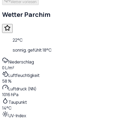
Wetter vorlesen
Wetter
Parchim
22
°C
sonnig
, gefühlt
18
°C
Niederschlag
0 L/m²
Luftfeuchtigkeit
58 %
Luftdruck (NN)
1016 hPa
Taupunkt
14°C
UV-Index