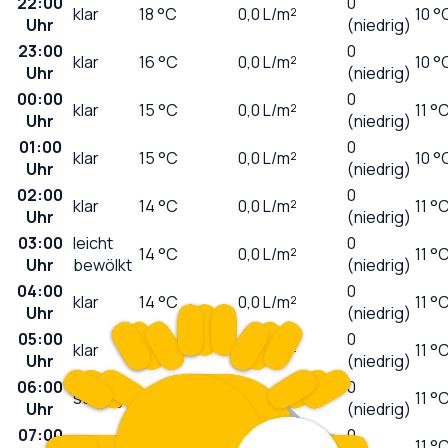
22:00
0
klar
18
°C
0,0
L/m²
10 °
Uhr
(niedrig)
23:00
0
klar
16
°C
0,0
L/m²
10 °
Uhr
(niedrig)
00:00
0
klar
15
°C
0,0
L/m²
11 °
Uhr
(niedrig)
01:00
0
klar
15
°C
0,0
L/m²
10 °
Uhr
(niedrig)
02:00
0
klar
14
°C
0,0
L/m²
11 °
Uhr
(niedrig)
03:00
leicht
0
14
°C
0,0
L/m²
11 °
Uhr
bewölkt
(niedrig)
04:00
0
klar
14
°C
0,0
L/m²
11 °
Uhr
(niedrig)
05:00
0
klar
13
°C
0,0
L/m²
11 °
Uhr
(niedrig)
06:00
0
sonnig
13
°C
0,0
L/m²
11 °
Uhr
(niedrig)
07:00
0
sonnig
13
°C
0,0
L/m²
11 °