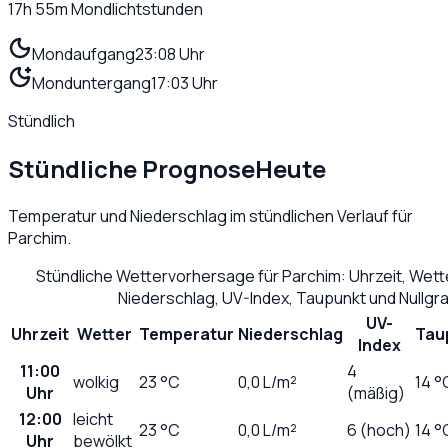
17h 55m
Mondlichtstunden
Mondaufgang
23:08 Uhr
Monduntergang
17:03 Uhr
Stündlich
Stündliche Prognose
Heute
Temperatur und Niederschlag im stündlichen Verlauf für
Parchim
.
Stündliche Wettervorhersage für
Parchim
: Uhrzeit, Wet
Niederschlag, UV-Index, Taupunkt und Nullg
UV-
Uhrzeit
Wetter
Temperatur
Niederschlag
Tau
Index
11:00
4
wolkig
23
°C
0,0
L/m²
14 °
Uhr
(mäßig)
12:00
leicht
23
°C
0,0
L/m²
6 (hoch)
14 °
Uhr
bewölkt