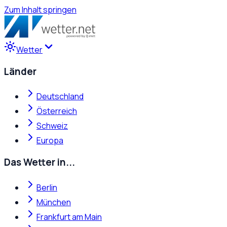
Zum Inhalt springen
Wetter
Länder
Deutschland
Österreich
Schweiz
Europa
Das Wetter in...
Berlin
München
Frankfurt am Main