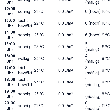
Uhr
(mäßig)
12:00
sonnig
21
°C
0,0
L/m²
6 (hoch)
10 °
Uhr
13:00
leicht
22
°C
0,0
L/m²
6 (hoch)
10 °
Uhr
bewölkt
14:00
sonnig
23
°C
0,0
L/m²
6 (hoch)
9 °C
Uhr
15:00
5
sonnig
23
°C
0,0
L/m²
9 °C
Uhr
(mäßig)
16:00
4
wolkig
23
°C
0,0
L/m²
8 °C
Uhr
(mäßig)
17:00
leicht
3
23
°C
0,0
L/m²
8 °C
Uhr
bewölkt
(mäßig)
18:00
leicht
1
23
°C
0,0
L/m²
8 °C
Uhr
bewölkt
(niedrig)
19:00
1
sonnig
23
°C
0,0
L/m²
8 °C
Uhr
(niedrig)
20:00
0
sonnig
21
°C
0,0
L/m²
11 °
Uhr
(niedrig)