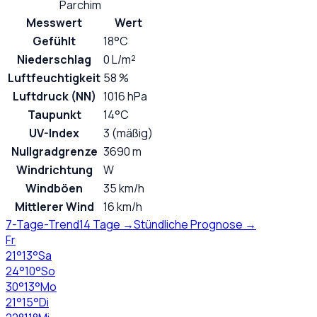
Parchim
Messwert
Wert
Gefühlt
18°C
Niederschlag
0 L/m²
Luftfeuchtigkeit
58 %
Luftdruck (NN)
1016 hPa
Taupunkt
14°C
UV-Index
3 (mäßig)
Nullgradgrenze
3690 m
Windrichtung
W
Windböen
35 km/h
Mittlerer Wind
16 km/h
7-Tage-Trend
14 Tage →
Stündliche Prognose →
Fr
21
°
13
°
Sa
24
°
10
°
So
30
°
13
°
Mo
21
°
15
°
Di