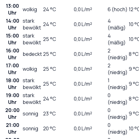
13:00
wolkig
24
°C
0,0
L/m²
6 (hoch)
12 °
Uhr
14:00
stark
4
24
°C
0,0
L/m²
10 °
Uhr
bewölkt
(mäßig)
15:00
stark
4
25
°C
0,0
L/m²
10 °
Uhr
bewölkt
(mäßig)
16:00
2
bedeckt
25
°C
0,0
L/m²
8 °C
Uhr
(niedrig)
17:00
2
wolkig
25
°C
0,0
L/m²
9 °C
Uhr
(niedrig)
18:00
stark
1
25
°C
0,0
L/m²
9 °C
Uhr
bewölkt
(niedrig)
19:00
stark
0
24
°C
0,0
L/m²
8 °C
Uhr
bewölkt
(niedrig)
20:00
0
sonnig
23
°C
0,0
L/m²
9 °C
Uhr
(niedrig)
21:00
0
sonnig
20
°C
0,0
L/m²
10 °
Uhr
(niedrig)