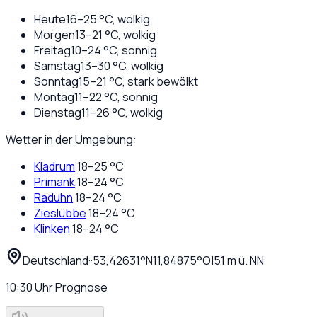
Heute
16
–
25
°C,
wolkig
Morgen
13
–
21
°C,
wolkig
Freitag
10
–
24
°C,
sonnig
Samstag
13
–
30
°C,
wolkig
Sonntag
15
–
21
°C,
stark bewölkt
Montag
11
–
22
°C,
sonnig
Dienstag
11
–
26
°C,
wolkig
Wetter in der Umgebung:
Kladrum
18
–
25
°C
Primank
18
–
24
°C
Raduhn
18
–
24
°C
Zieslübbe
18
–
24
°C
Klinken
18
–
24
°C
Deutschland
·
·
53,42631
°N
11,84875
°O
|
51
m ü. NN
10:30
Uhr
Prognose