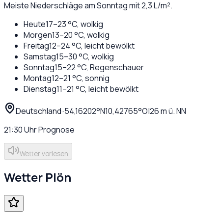
Meiste Niederschläge am Sonntag mit 2,3 L/m².
Heute
17
–
23
°C,
wolkig
Morgen
13
–
20
°C,
wolkig
Freitag
12
–
24
°C,
leicht bewölkt
Samstag
15
–
30
°C,
wolkig
Sonntag
15
–
22
°C,
Regenschauer
Montag
12
–
21
°C,
sonnig
Dienstag
11
–
21
°C,
leicht bewölkt
Deutschland
·
·
54,16202
°N
10,42765
°O
|
26
m ü. NN
21:30
Uhr
Prognose
Wetter vorlesen
Wetter
Plön