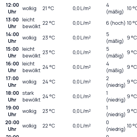
12:00
4
wolkig
21
°C
0,0
L/m²
10 °
Uhr
(mäßig)
13:00
leicht
22
°C
0,0
L/m²
6 (hoch)
10 °
Uhr
bewölkt
14:00
5
wolkig
23
°C
0,0
L/m²
9 °C
Uhr
(mäßig)
15:00
leicht
5
23
°C
0,0
L/m²
9 °C
Uhr
bewölkt
(mäßig)
16:00
leicht
4
24
°C
0,0
L/m²
9 °C
Uhr
bewölkt
(mäßig)
17:00
2
wolkig
24
°C
0,0
L/m²
9 °C
Uhr
(niedrig)
18:00
stark
1
24
°C
0,0
L/m²
9 °C
Uhr
bewölkt
(niedrig)
19:00
1
wolkig
23
°C
0,0
L/m²
9 °C
Uhr
(niedrig)
20:00
0
wolkig
22
°C
0,0
L/m²
10 °
Uhr
(niedrig)
21:00
0