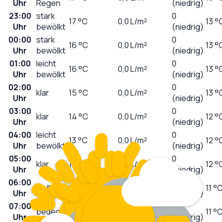
Uhr
Regen
(niedrig)
23:00
stark
0
17
°C
0,0
L/m²
13 °
Uhr
bewölkt
(niedrig)
00:00
stark
0
16
°C
0,0
L/m²
13 °
Uhr
bewölkt
(niedrig)
01:00
leicht
0
16
°C
0,0
L/m²
13 °
Uhr
bewölkt
(niedrig)
02:00
0
klar
15
°C
0,0
L/m²
13 °
Uhr
(niedrig)
03:00
0
klar
14
°C
0,0
L/m²
12 °
Uhr
(niedrig)
04:00
leicht
0
13
°C
0,0
L/m²
12 °
Uhr
bewölkt
(niedrig)
05:00
0
klar
13
°C
0,0
L/m²
12 °
Uhr
(niedrig)
06:00
0
wolkig
13
°C
0,0
L/m²
11 °
Uhr
(niedrig)
07:00
0
bedeckt
14
°C
0,0
L/m²
11 °
Uhr
(niedrig)