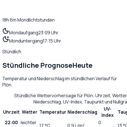
18h 6m
Mondlichtstunden
Mondaufgang
23:09 Uhr
Monduntergang
17:15 Uhr
Stündlich
Stündliche Prognose
Heute
Temperatur und Niederschlag im stündlichen Verlauf für
Plön
.
Stündliche Wettervorhersage für
Plön
: Uhrzeit, Wette
Niederschlag, UV-Index, Taupunkt und Nullg
UV-
Uhrzeit
Wetter
Temperatur
Niederschlag
Tau
Index
22:00
leichter
0
17
°C
0,9
L/m²
13 °