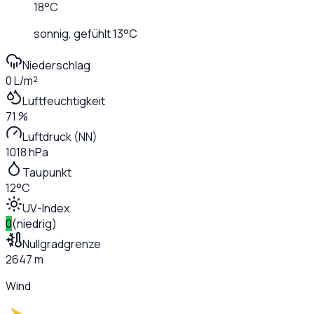
18
°C
sonnig
, gefühlt
13
°C
Niederschlag
0 L/m²
Luftfeuchtigkeit
71 %
Luftdruck (NN)
1018 hPa
Taupunkt
12°C
UV-Index
0
(
niedrig
)
Nullgradgrenze
2647 m
Wind