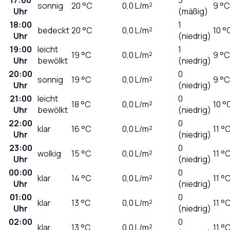
sonnig
20
°C
0,0
L/m²
9 °C
Uhr
(mäßig)
18:00
1
bedeckt
20
°C
0,0
L/m²
10 °
Uhr
(niedrig)
19:00
leicht
1
19
°C
0,0
L/m²
9 °C
Uhr
bewölkt
(niedrig)
20:00
0
sonnig
19
°C
0,0
L/m²
9 °C
Uhr
(niedrig)
21:00
leicht
0
18
°C
0,0
L/m²
10 °
Uhr
bewölkt
(niedrig)
22:00
0
klar
16
°C
0,0
L/m²
11 °
Uhr
(niedrig)
23:00
0
wolkig
15
°C
0,0
L/m²
11 °
Uhr
(niedrig)
00:00
0
klar
14
°C
0,0
L/m²
11 °
Uhr
(niedrig)
01:00
0
klar
13
°C
0,0
L/m²
11 °
Uhr
(niedrig)
02:00
0
klar
13
°C
0,0
L/m²
11 °