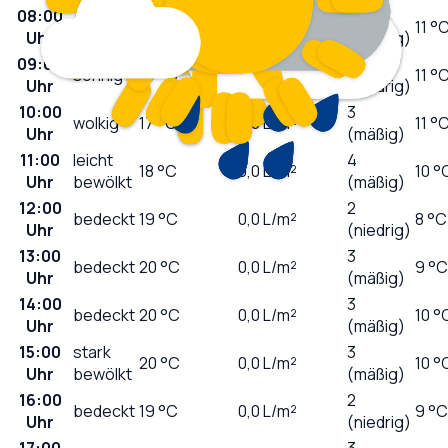
08:00
0
bedeckt
14
°C
0,0
L/m²
11 °
Uhr
(niedrig)
09:00
2
sonnig
16
°C
0,0
L/m²
11 °
Uhr
(niedrig)
10:00
3
wolkig
17
°C
0,0
L/m²
11 °
Uhr
(mäßig)
11:00
leicht
4
18
°C
0,0
L/m²
10 °
Uhr
bewölkt
(mäßig)
12:00
2
bedeckt
19
°C
0,0
L/m²
8 °C
Uhr
(niedrig)
13:00
3
bedeckt
20
°C
0,0
L/m²
9 °C
Uhr
(mäßig)
14:00
3
bedeckt
20
°C
0,0
L/m²
10 °
Uhr
(mäßig)
15:00
stark
3
20
°C
0,0
L/m²
10 °
Uhr
bewölkt
(mäßig)
16:00
2
bedeckt
19
°C
0,0
L/m²
9 °C
Uhr
(niedrig)
17:00
3