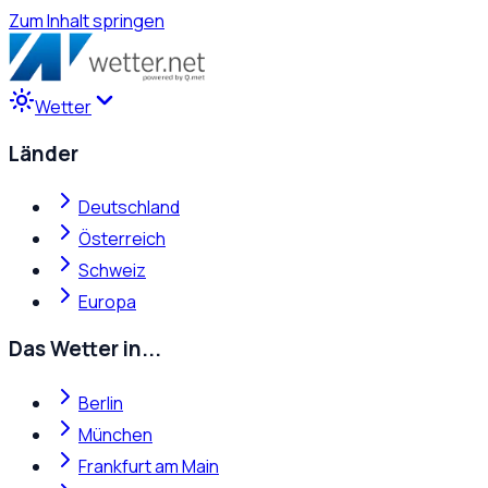
Zum Inhalt springen
Wetter
Länder
Deutschland
Österreich
Schweiz
Europa
Das Wetter in...
Berlin
München
Frankfurt am Main