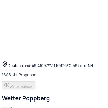
Deutschland
·
·
49,41097
°N
11,59126
°O
|
597
m ü. NN
15:15
Uhr
Prognose
Wetter vorlesen
Wetter
Poppberg