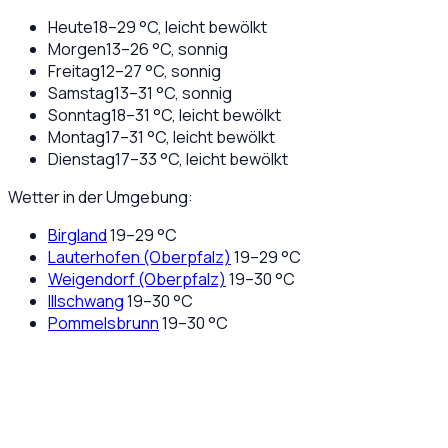
Heute
18
–
29
°C,
leicht bewölkt
Morgen
13
–
26
°C,
sonnig
Freitag
12
–
27
°C,
sonnig
Samstag
13
–
31
°C,
sonnig
Sonntag
18
–
31
°C,
leicht bewölkt
Montag
17
–
31
°C,
leicht bewölkt
Dienstag
17
–
33
°C,
leicht bewölkt
Wetter in der Umgebung:
Birgland
19
–
29
°C
Lauterhofen (Oberpfalz)
19
–
29
°C
Weigendorf (Oberpfalz)
19
–
30
°C
Illschwang
19
–
30
°C
Pommelsbrunn
19
–
30
°C