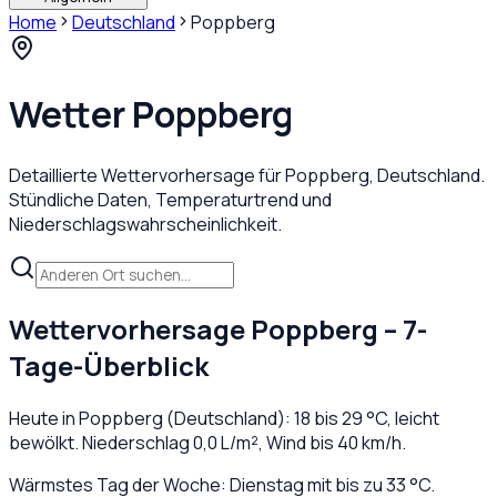
Home
Deutschland
Poppberg
Wetter
Poppberg
Detaillierte Wettervorhersage für
Poppberg
,
Deutschland
.
Stündliche Daten, Temperaturtrend und
Niederschlagswahrscheinlichkeit.
Wettervorhersage
Poppberg
– 7-
Tage-Überblick
Heute in
Poppberg
(
Deutschland
):
18
bis
29
°C,
leicht
bewölkt
. Niederschlag
0,0
L/m², Wind bis
40
km/h.
Wärmstes Tag der Woche: Dienstag mit bis zu 33 °C.