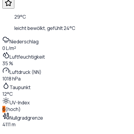
29
°C
leicht bewölkt
, gefühlt
24
°C
Niederschlag
0 L/m²
Luftfeuchtigkeit
35 %
Luftdruck (NN)
1018 hPa
Taupunkt
12°C
UV-Index
6
(
hoch
)
Nullgradgrenze
4111 m