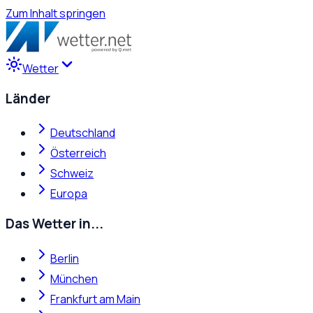
Zum Inhalt springen
Wetter
Länder
Deutschland
Österreich
Schweiz
Europa
Das Wetter in...
Berlin
München
Frankfurt am Main