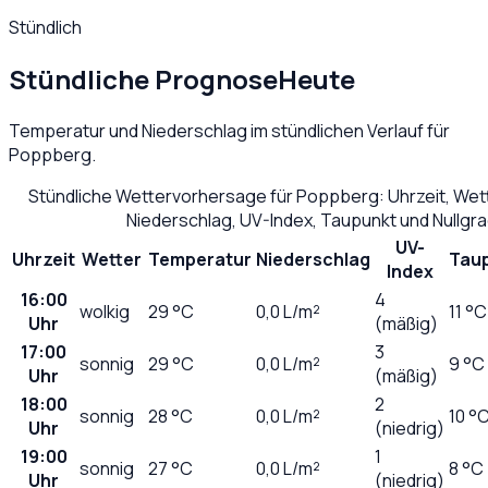
Stündlich
Stündliche Prognose
Heute
Temperatur und Niederschlag im stündlichen Verlauf für
Poppberg
.
Stündliche Wettervorhersage für
Poppberg
: Uhrzeit, We
Niederschlag, UV-Index, Taupunkt und Nullgr
UV-
Uhrzeit
Wetter
Temperatur
Niederschlag
Tau
Index
16:00
4
wolkig
29
°C
0,0
L/m²
11 °C
Uhr
(mäßig)
17:00
3
sonnig
29
°C
0,0
L/m²
9 °C
Uhr
(mäßig)
18:00
2
sonnig
28
°C
0,0
L/m²
10 °
Uhr
(niedrig)
19:00
1
sonnig
27
°C
0,0
L/m²
8 °C
Uhr
(niedrig)