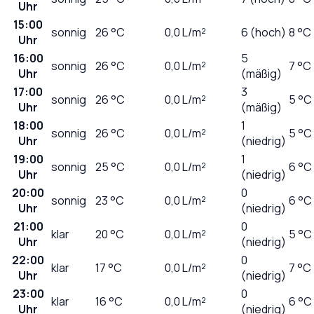
Uhr
15:00
sonnig
26
°C
0,0
L/m²
6 (hoch)
8 °C
Uhr
16:00
5
sonnig
26
°C
0,0
L/m²
7 °C
Uhr
(mäßig)
17:00
3
sonnig
26
°C
0,0
L/m²
5 °C
Uhr
(mäßig)
18:00
1
sonnig
26
°C
0,0
L/m²
5 °C
Uhr
(niedrig)
19:00
1
sonnig
25
°C
0,0
L/m²
6 °C
Uhr
(niedrig)
20:00
0
sonnig
23
°C
0,0
L/m²
6 °C
Uhr
(niedrig)
21:00
0
klar
20
°C
0,0
L/m²
5 °C
Uhr
(niedrig)
22:00
0
klar
17
°C
0,0
L/m²
7 °C
Uhr
(niedrig)
23:00
0
klar
16
°C
0,0
L/m²
6 °C
Uhr
(niedrig)