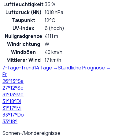
Luftfeuchtigkeit
35 %
Luftdruck (NN)
1018 hPa
Taupunkt
12°C
UV-Index
6 (hoch)
Nullgradgrenze
4111 m
Windrichtung
W
Windböen
40 km/h
Mittlerer Wind
17 km/h
7-Tage-Trend
14 Tage →
Stündliche Prognose →
Fr
26
°
13
°
Sa
27
°
12
°
So
31
°
13
°
Mo
31
°
18
°
Di
31
°
17
°
Mi
33
°
17
°
Do
33
°
18
°
Sonnen-/Mondereignisse