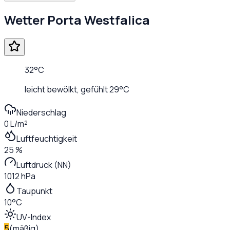
Wetter
Porta Westfalica
32
°C
leicht bewölkt
, gefühlt
29
°C
Niederschlag
0 L/m²
Luftfeuchtigkeit
25 %
Luftdruck (NN)
1012 hPa
Taupunkt
10°C
UV-Index
5
(
mäßig
)