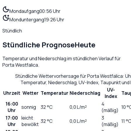
Mondaufgang
00:56 Uhr
Monduntergang
19:26 Uhr
Stündlich
Stündliche Prognose
Heute
Temperatur und Niederschlag im stündlichen Verlauf für
Porta Westfalica
.
Stündliche Wettervorhersage für
Porta Westfalica
: U
Temperatur, Niederschlag, UV-Index, Taupunkt und
UV-
Uhrzeit
Wetter
Temperatur
Niederschlag
Tau
Index
16:00
4
sonnig
32
°C
0,0
L/m²
10 °
Uhr
(mäßig)
17:00
leicht
3
32
°C
0,0
L/m²
11 °
Uhr
bewölkt
(mäßig)