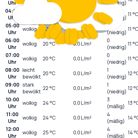
Uhr
(niedrig)
04:00
0
klar
20
°C
0,0
L/m²
11 °
Uhr
(niedrig)
05:00
0
wolkig
20
°C
0,0
L/m²
11 °
Uhr
(niedrig)
06:00
0
wolkig
20
°C
0,0
L/m²
11 °
Uhr
(niedrig)
07:00
0
wolkig
20
°C
0,0
L/m²
11 °
Uhr
(niedrig)
08:00
leicht
1
20
°C
0,0
L/m²
12 °
Uhr
bewölkt
(niedrig)
09:00
stark
1
22
°C
0,0
L/m²
12 °
Uhr
bewölkt
(niedrig)
10:00
3
wolkig
24
°C
0,0
L/m²
13 °
Uhr
(mäßig)
11:00
4
wolkig
24
°C
0,0
L/m²
14 °
Uhr
(mäßig)
12:00
4
wolkig
25
°C
0,0
L/m²
14 °
Uhr
(mäßig)