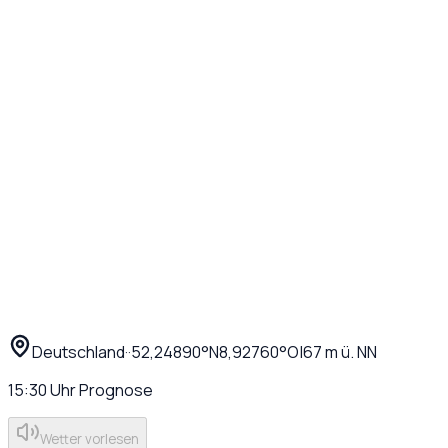
Deutschland
·
·
52,24890
°N
8,92760
°O
|
67
m ü. NN
15:30
Uhr
Prognose
Wetter vorlesen