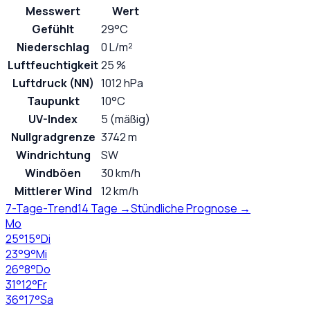
Messwert
Wert
Gefühlt
29°C
Niederschlag
0 L/m²
Luftfeuchtigkeit
25 %
Luftdruck (NN)
1012 hPa
Taupunkt
10°C
UV-Index
5 (mäßig)
Nullgradgrenze
3742 m
Windrichtung
SW
Windböen
30 km/h
Mittlerer Wind
12 km/h
7-Tage-Trend
14 Tage →
Stündliche Prognose →
Mo
25
°
15
°
Di
23
°
9
°
Mi
26
°
8
°
Do
31
°
12
°
Fr
36
°
17
°
Sa