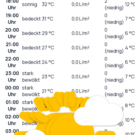
18:00
2
sonnig
32
°C
0,0
L/m²
12 °
Uhr
(niedrig)
19:00
0
bedeckt
31
°C
0,0
L/m²
7 °C
Uhr
(niedrig)
20:00
0
bedeckt
29
°C
0,0
L/m²
6 °C
Uhr
(niedrig)
21:00
0
bedeckt
27
°C
0,0
L/m²
4 °C
Uhr
(niedrig)
22:00
0
bedeckt
24
°C
0,0
L/m²
6 °C
Uhr
(niedrig)
23:00
stark
0
23
°C
0,0
L/m²
7 °C
Uhr
bewölkt
(niedrig)
00:00
stark
0
21
°C
0,0
L/m²
8 °C
Uhr
bewölkt
(niedrig)
01:00
stark
0
22
°C
0,0
L/m²
8 °C
Uhr
bewölkt
(niedrig)
02:00
stark
0
22
°C
0,0
L/m²
10 °
Uhr
bewölkt
(niedrig)
03:00
0
klar
21
°C
0,0
L/m²
10 °