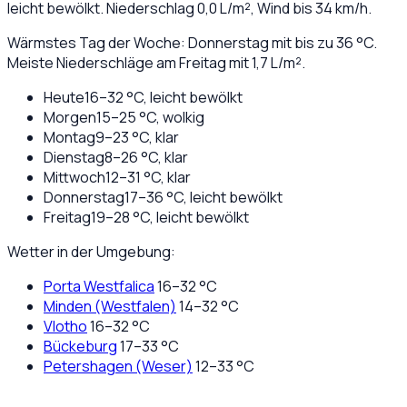
leicht bewölkt
. Niederschlag
0,0
L/m², Wind bis
34
km/h.
Wärmstes Tag der Woche: Donnerstag mit bis zu 36 °C.
Meiste Niederschläge am Freitag mit 1,7 L/m².
Heute
16
–
32
°C,
leicht bewölkt
Morgen
15
–
25
°C,
wolkig
Montag
9
–
23
°C,
klar
Dienstag
8
–
26
°C,
klar
Mittwoch
12
–
31
°C,
klar
Donnerstag
17
–
36
°C,
leicht bewölkt
Freitag
19
–
28
°C,
leicht bewölkt
Wetter in der Umgebung:
Porta Westfalica
16
–
32
°C
Minden (Westfalen)
14
–
32
°C
Vlotho
16
–
32
°C
Bückeburg
17
–
33
°C
Petershagen (Weser)
12
–
33
°C