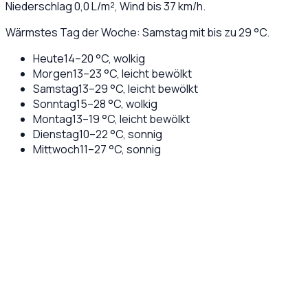
Niederschlag
0,0
L/m², Wind bis
37
km/h.
Wärmstes Tag der Woche: Samstag mit bis zu 29 °C.
Heute
14
–
20
°C,
wolkig
Morgen
13
–
23
°C,
leicht bewölkt
Samstag
13
–
29
°C,
leicht bewölkt
Sonntag
15
–
28
°C,
wolkig
Montag
13
–
19
°C,
leicht bewölkt
Dienstag
10
–
22
°C,
sonnig
Mittwoch
11
–
27
°C,
sonnig