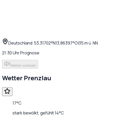
Deutschland
·
·
53,31702
°N
13,86397
°O
|
35
m ü. NN
21:30
Uhr
Prognose
Wetter vorlesen
Wetter
Prenzlau
17
°C
stark bewölkt
, gefühlt
14
°C