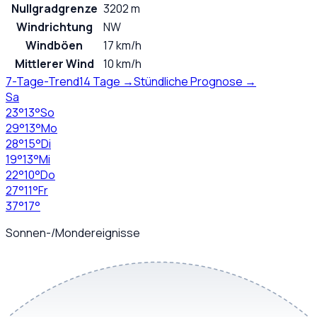
Nullgradgrenze
3202 m
Windrichtung
NW
Windböen
17 km/h
Mittlerer Wind
10 km/h
7-Tage-Trend
14 Tage →
Stündliche Prognose →
Sa
23
°
13
°
So
29
°
13
°
Mo
28
°
15
°
Di
19
°
13
°
Mi
22
°
10
°
Do
27
°
11
°
Fr
37
°
17
°
Sonnen-/Mondereignisse