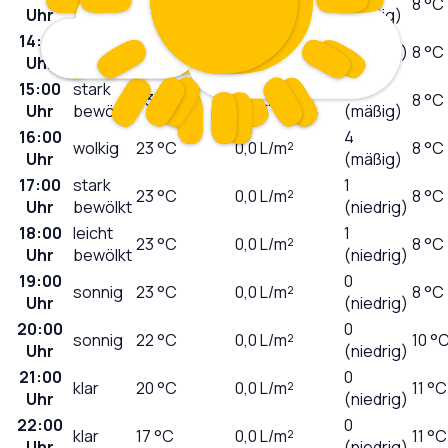
wolkig
22
°C
0,0
L/m²
8 °C
Uhr
(mäßig)
14:00
leicht
22
°C
0,0
L/m²
6 (hoch)
8 °C
Uhr
bewölkt
15:00
stark
3
23
°C
0,0
L/m²
8 °C
Uhr
bewölkt
(mäßig)
16:00
4
wolkig
23
°C
0,0
L/m²
8 °C
Uhr
(mäßig)
17:00
stark
1
23
°C
0,0
L/m²
8 °C
Uhr
bewölkt
(niedrig)
18:00
leicht
1
23
°C
0,0
L/m²
8 °C
Uhr
bewölkt
(niedrig)
19:00
0
sonnig
23
°C
0,0
L/m²
8 °C
Uhr
(niedrig)
20:00
0
sonnig
22
°C
0,0
L/m²
10 °
Uhr
(niedrig)
21:00
0
klar
20
°C
0,0
L/m²
11 °C
Uhr
(niedrig)
22:00
0
klar
17
°C
0,0
L/m²
11 °C
Uhr
(niedrig)