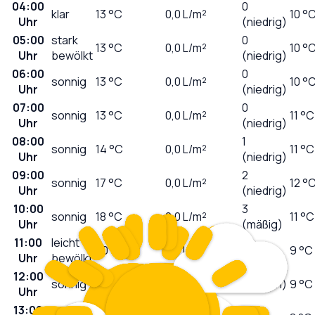
04:00
0
klar
13
°C
0,0
L/m²
10 °
Uhr
(niedrig)
05:00
stark
0
13
°C
0,0
L/m²
10 °
Uhr
bewölkt
(niedrig)
06:00
0
sonnig
13
°C
0,0
L/m²
10 °
Uhr
(niedrig)
07:00
0
sonnig
13
°C
0,0
L/m²
11 °C
Uhr
(niedrig)
08:00
1
sonnig
14
°C
0,0
L/m²
11 °C
Uhr
(niedrig)
09:00
2
sonnig
17
°C
0,0
L/m²
12 °
Uhr
(niedrig)
10:00
3
sonnig
18
°C
0,0
L/m²
11 °C
Uhr
(mäßig)
11:00
leicht
5
20
°C
0,0
L/m²
9 °C
Uhr
bewölkt
(mäßig)
12:00
sonnig
21
°C
0,0
L/m²
6 (hoch)
9 °C
Uhr
13:00
5