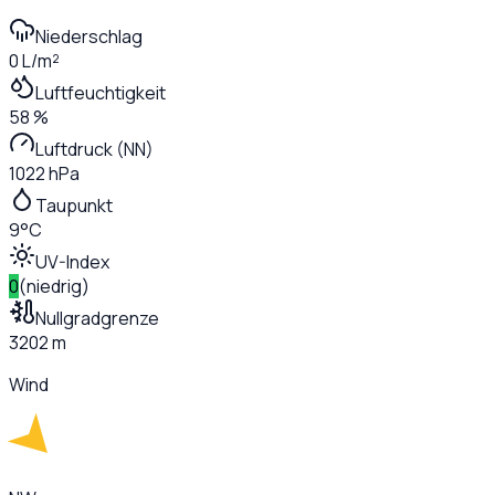
Niederschlag
0 L/m²
Luftfeuchtigkeit
58 %
Luftdruck (NN)
1022 hPa
Taupunkt
9°C
UV-Index
0
(
niedrig
)
Nullgradgrenze
3202 m
Wind