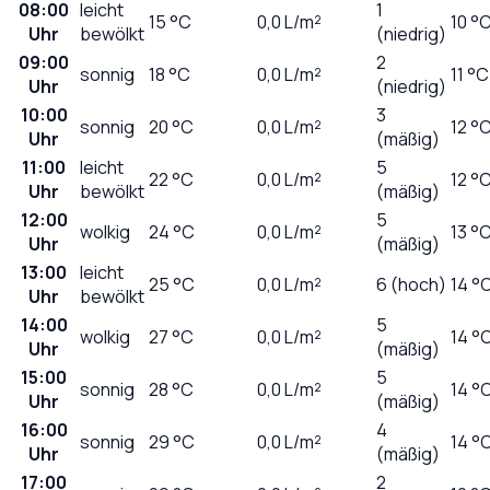
08:00
leicht
1
15
°C
0,0
L/m²
10 °
Uhr
bewölkt
(niedrig)
09:00
2
sonnig
18
°C
0,0
L/m²
11 °C
Uhr
(niedrig)
10:00
3
sonnig
20
°C
0,0
L/m²
12 °
Uhr
(mäßig)
11:00
leicht
5
22
°C
0,0
L/m²
12 °
Uhr
bewölkt
(mäßig)
12:00
5
wolkig
24
°C
0,0
L/m²
13 °
Uhr
(mäßig)
13:00
leicht
25
°C
0,0
L/m²
6 (hoch)
14 °
Uhr
bewölkt
14:00
5
wolkig
27
°C
0,0
L/m²
14 °
Uhr
(mäßig)
15:00
5
sonnig
28
°C
0,0
L/m²
14 °
Uhr
(mäßig)
16:00
4
sonnig
29
°C
0,0
L/m²
14 °
Uhr
(mäßig)
17:00
2