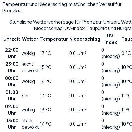
Temperatur und Niederschlag im stündlichen Verlauf für
Prenzlau
.
Stündliche Wettervorhersage für
Prenzlau
: Uhrzeit, Wet
Niederschlag, UV-Index, Taupunkt und Nullgr
UV-
Uhrzeit
Wetter
Temperatur
Niederschlag
Tau
Index
22:00
0
wolkig
17
°C
0,0
L/m²
9 °C
Uhr
(niedrig)
23:00
leicht
0
15
°C
0,0
L/m²
10 °
Uhr
bewölkt
(niedrig)
00:00
0
wolkig
14
°C
0,0
L/m²
10 °
Uhr
(niedrig)
01:00
0
klar
13
°C
0,0
L/m²
11 °C
Uhr
(niedrig)
02:00
0
wolkig
13
°C
0,0
L/m²
11 °C
Uhr
(niedrig)
03:00
stark
0
14
°C
0,0
L/m²
10 °
Uhr
bewölkt
(niedrig)