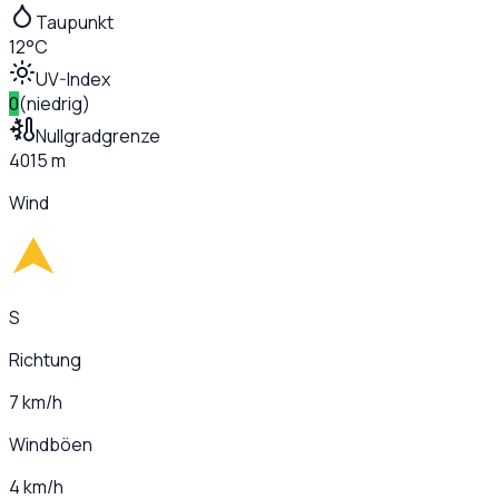
Taupunkt
12°C
UV-Index
0
(
niedrig
)
Nullgradgrenze
4015 m
Wind
S
Richtung
7 km/h
Windböen
4 km/h