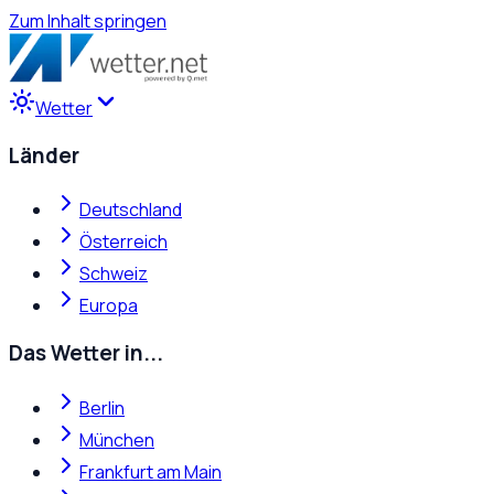
Zum Inhalt springen
Wetter
Länder
Deutschland
Österreich
Schweiz
Europa
Das Wetter in...
Berlin
München
Frankfurt am Main