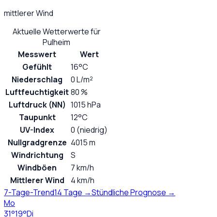
mittlerer Wind
Aktuelle Wetterwerte für
Pulheim
Messwert
Wert
Gefühlt
16°C
Niederschlag
0 L/m²
Luftfeuchtigkeit
80 %
Luftdruck (NN)
1015 hPa
Taupunkt
12°C
UV-Index
0 (niedrig)
Nullgradgrenze
4015 m
Windrichtung
S
Windböen
7 km/h
Mittlerer Wind
4 km/h
7-Tage-Trend
14 Tage →
Stündliche Prognose →
Mo
31
°
19
°
Di