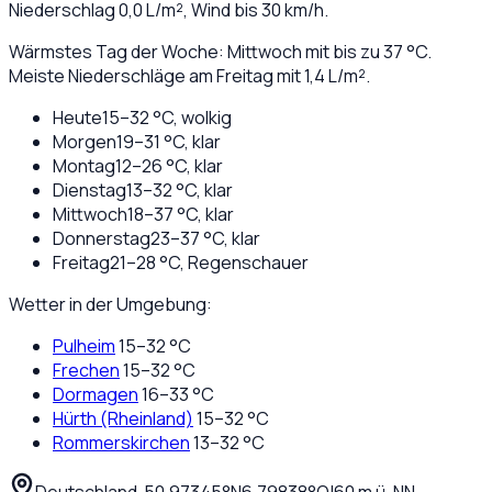
Niederschlag
0,0
L/m², Wind bis
30
km/h.
Wärmstes Tag der Woche: Mittwoch mit bis zu 37 °C.
Meiste Niederschläge am Freitag mit 1,4 L/m².
Heute
15
–
32
°C,
wolkig
Morgen
19
–
31
°C,
klar
Montag
12
–
26
°C,
klar
Dienstag
13
–
32
°C,
klar
Mittwoch
18
–
37
°C,
klar
Donnerstag
23
–
37
°C,
klar
Freitag
21
–
28
°C,
Regenschauer
Wetter in der Umgebung:
Pulheim
15
–
32
°C
Frechen
15
–
32
°C
Dormagen
16
–
33
°C
Hürth (Rheinland)
15
–
32
°C
Rommerskirchen
13
–
32
°C
Deutschland
·
·
50,97345
°N
6,79838
°O
|
60
m ü. NN