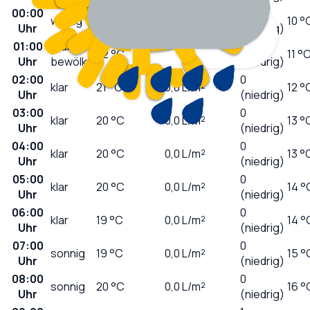
00:00
0
wolkig
22
°C
0,0
L/m²
10 °
Uhr
(niedrig)
01:00
stark
0
22
°C
0,0
L/m²
11 °
Uhr
bewölkt
(niedrig)
02:00
0
klar
21
°C
0,0
L/m²
12 °
Uhr
(niedrig)
03:00
0
klar
20
°C
0,0
L/m²
13 °
Uhr
(niedrig)
04:00
0
klar
20
°C
0,0
L/m²
13 °
Uhr
(niedrig)
05:00
0
klar
20
°C
0,0
L/m²
14 °
Uhr
(niedrig)
06:00
0
klar
19
°C
0,0
L/m²
14 °
Uhr
(niedrig)
07:00
0
sonnig
19
°C
0,0
L/m²
15 °
Uhr
(niedrig)
08:00
0
sonnig
20
°C
0,0
L/m²
16 °
Uhr
(niedrig)