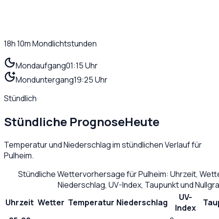
18h 10m
Mondlichtstunden
Mondaufgang
01:15 Uhr
Monduntergang
19:25 Uhr
Stündlich
Stündliche Prognose
Heute
Temperatur und Niederschlag im stündlichen Verlauf für
Pulheim
.
Stündliche Wettervorhersage für
Pulheim
: Uhrzeit, Wet
Niederschlag, UV-Index, Taupunkt und Nullg
UV-
Uhrzeit
Wetter
Temperatur
Niederschlag
Tau
Index