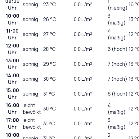
09:00
1
sonnig
23
°C
0,0
L/m²
16 °
Uhr
(niedrig)
10:00
3
sonnig
26
°C
0,0
L/m²
13 °
Uhr
(mäßig)
11:00
4
sonnig
27
°C
0,0
L/m²
12 °
Uhr
(mäßig)
12:00
sonnig
28
°C
0,0
L/m²
6 (hoch)
12 °
Uhr
13:00
sonnig
29
°C
0,0
L/m²
7 (hoch)
13 °
Uhr
14:00
sonnig
30
°C
0,0
L/m²
7 (hoch)
13 °
Uhr
15:00
sonnig
31
°C
0,0
L/m²
6 (hoch)
12 °
Uhr
16:00
leicht
4
30
°C
0,0
L/m²
12 °
Uhr
bewölkt
(mäßig)
17:00
leicht
3
31
°C
0,0
L/m²
12 °
Uhr
bewölkt
(mäßig)
18:00
2
sonnig
31
°C
0,0
L/m²
12 °