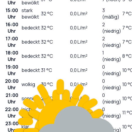
Uhr
bewölkt
15:00
stark
3
32
°C
0,0
L/m²
7 °C
Uhr
bewölkt
(mäßig)
16:00
2
bedeckt
32
°C
0,0
L/m²
7 °C
Uhr
(niedrig)
17:00
2
bedeckt
32
°C
0,0
L/m²
7 °C
Uhr
(niedrig)
18:00
1
bedeckt
32
°C
0,0
L/m²
8 °C
Uhr
(niedrig)
19:00
0
bedeckt
31
°C
0,0
L/m²
10 °
Uhr
(niedrig)
20:00
0
wolkig
30
°C
0,0
L/m²
10 °
Uhr
(niedrig)
21:00
0
sonnig
27
°C
0,0
L/m²
10 °
Uhr
(niedrig)
22:00
leicht
0
24
°C
0,0
L/m²
11 °
Uhr
bewölkt
(niedrig)
23:00
0
klar
22
°C
0,0
L/m²
10 °
Uhr
(niedrig)