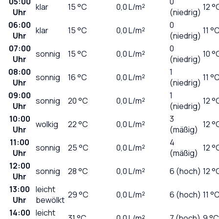
05:00
0
klar
15
°C
0,0
L/m²
12 °
Uhr
(niedrig)
06:00
0
klar
15
°C
0,0
L/m²
11 °
Uhr
(niedrig)
07:00
0
sonnig
15
°C
0,0
L/m²
10 °
Uhr
(niedrig)
08:00
1
sonnig
16
°C
0,0
L/m²
11 °
Uhr
(niedrig)
09:00
1
sonnig
20
°C
0,0
L/m²
12 °
Uhr
(niedrig)
10:00
3
wolkig
22
°C
0,0
L/m²
12 °
Uhr
(mäßig)
11:00
4
sonnig
25
°C
0,0
L/m²
12 °
Uhr
(mäßig)
12:00
sonnig
28
°C
0,0
L/m²
6 (hoch)
12 °
Uhr
13:00
leicht
29
°C
0,0
L/m²
6 (hoch)
11 °
Uhr
bewölkt
14:00
leicht
31
°C
0,0
L/m²
7 (hoch)
9 °C