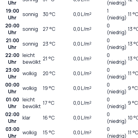
Uhr
(niedrig)
19:00
1
sonnig
30
°C
0,0
L/m²
11 °
Uhr
(niedrig)
20:00
0
sonnig
27
°C
0,0
L/m²
13 °
Uhr
(niedrig)
21:00
0
sonnig
23
°C
0,0
L/m²
13 °
Uhr
(niedrig)
22:00
leicht
0
21
°C
0,0
L/m²
13 °
Uhr
bewölkt
(niedrig)
23:00
0
wolkig
20
°C
0,0
L/m²
11 °
Uhr
(niedrig)
00:00
0
wolkig
19
°C
0,0
L/m²
9 °C
Uhr
(niedrig)
01:00
leicht
0
17
°C
0,0
L/m²
9 °C
Uhr
bewölkt
(niedrig)
02:00
0
klar
16
°C
0,0
L/m²
10 °
Uhr
(niedrig)
03:00
0
wolkig
15
°C
0,0
L/m²
11 °
Uhr
(niedrig)