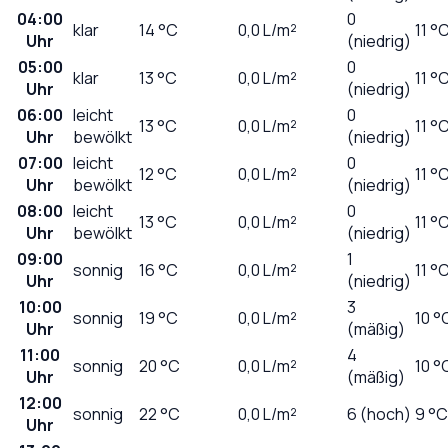
04:00
0
klar
14
°C
0,0
L/m²
11 °
Uhr
(niedrig)
05:00
0
klar
13
°C
0,0
L/m²
11 °
Uhr
(niedrig)
06:00
leicht
0
13
°C
0,0
L/m²
11 °
Uhr
bewölkt
(niedrig)
07:00
leicht
0
12
°C
0,0
L/m²
11 °
Uhr
bewölkt
(niedrig)
08:00
leicht
0
13
°C
0,0
L/m²
11 °
Uhr
bewölkt
(niedrig)
09:00
1
sonnig
16
°C
0,0
L/m²
11 °
Uhr
(niedrig)
10:00
3
sonnig
19
°C
0,0
L/m²
10 °
Uhr
(mäßig)
11:00
4
sonnig
20
°C
0,0
L/m²
10 °
Uhr
(mäßig)
12:00
sonnig
22
°C
0,0
L/m²
6 (hoch)
9 °C
Uhr