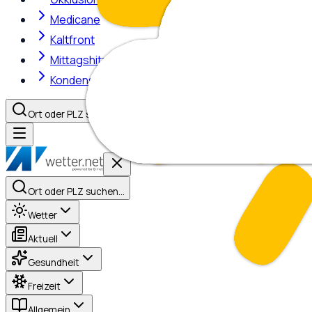
Medicane
Kaltfront
Mittagshitze
Kondensstreifen
Ort oder PLZ suchen…
Ort oder PLZ suchen…
Wetter
Aktuell
Gesundheit
Freizeit
Allgemein