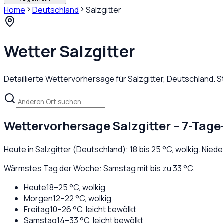
Home
Deutschland
Salzgitter
Wetter
Salzgitter
Detaillierte Wettervorhersage für
Salzgitter
,
Deutschland
. 
Wettervorhersage
Salzgitter
– 7-Tage
Heute in
Salzgitter
(
Deutschland
):
18
bis
25
°C,
wolkig
. Nied
Wärmstes Tag der Woche: Samstag mit bis zu 33 °C.
Heute
18
–
25
°C,
wolkig
Morgen
12
–
22
°C,
wolkig
Freitag
10
–
26
°C,
leicht bewölkt
Samstag
14
–
33
°C,
leicht bewölkt