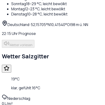
Sonntag
18
–
29
°C,
leicht bewölkt
Montag
12
–
23
°C,
leicht bewölkt
Dienstag
10
–
28
°C,
leicht bewölkt
Deutschland
·
·
52,15705
°N
10,41540
°O
|
98
m ü. NN
22:15
Uhr
Prognose
Wetter vorlesen
Wetter
Salzgitter
19
°C
klar
, gefühlt
16
°C
Niederschlag
0 L/m²