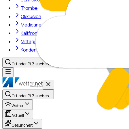
Trombe
Okklusion
Medicane
Kaltfront
Mittagshitze
Kondensstreifen
Ort oder PLZ suchen…
Ort oder PLZ suchen…
Wetter
Aktuell
Gesundheit