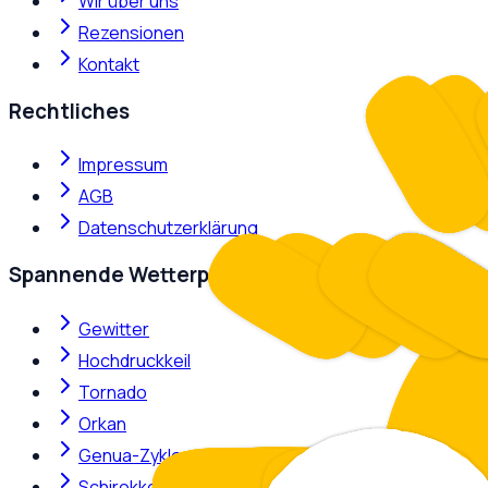
Wir über uns
Rezensionen
Kontakt
Rechtliches
Impressum
AGB
Datenschutzerklärung
Spannende Wetterphänomene
Gewitter
Hochdruckkeil
Tornado
Orkan
Genua-Zyklone
Schirokko