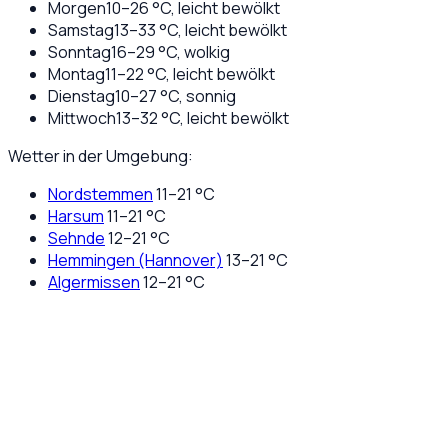
Morgen
10
–
26
°C,
leicht bewölkt
Samstag
13
–
33
°C,
leicht bewölkt
Sonntag
16
–
29
°C,
wolkig
Montag
11
–
22
°C,
leicht bewölkt
Dienstag
10
–
27
°C,
sonnig
Mittwoch
13
–
32
°C,
leicht bewölkt
Wetter in der Umgebung:
Nordstemmen
11
–
21
°C
Harsum
11
–
21
°C
Sehnde
12
–
21
°C
Hemmingen (Hannover)
13
–
21
°C
Algermissen
12
–
21
°C