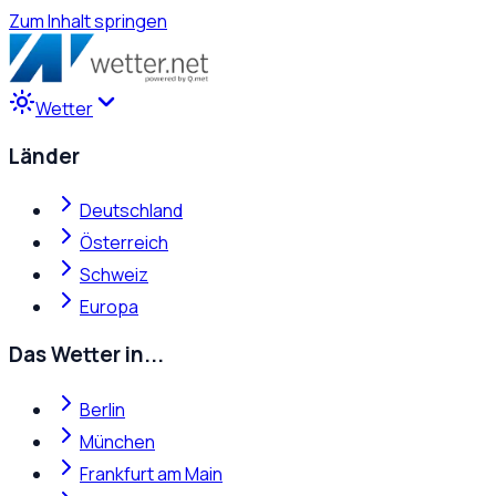
Zum Inhalt springen
Wetter
Länder
Deutschland
Österreich
Schweiz
Europa
Das Wetter in...
Berlin
München
Frankfurt am Main