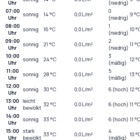
Uhr
(niedrig)
07:00
0
sonnig
14
°C
0,0
L/m²
9 °C
Uhr
(niedrig)
08:00
1
sonnig
16
°C
0,0
L/m²
10 °
Uhr
(niedrig)
09:00
2
sonnig
21
°C
0,0
L/m²
11 °
Uhr
(niedrig)
10:00
3
sonnig
24
°C
0,0
L/m²
12 °
Uhr
(mäßig)
11:00
5
sonnig
28
°C
0,0
L/m²
13 °
Uhr
(mäßig)
12:00
sonnig
30
°C
0,0
L/m²
6 (hoch)
12 °
Uhr
13:00
leicht
32
°C
0,0
L/m²
6 (hoch)
11 °
Uhr
bewölkt
14:00
sonnig
33
°C
0,0
L/m²
6 (hoch)
11 °
Uhr
15:00
stark
4
33
°C
0,0
L/m²
10 °
Uhr
bewölkt
(mäßig)