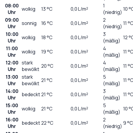
08:00
1
wolkig
13
°C
0,0
L/m²
10 °
Uhr
(niedrig)
09:00
2
sonnig
16
°C
0,0
L/m²
11 °
Uhr
(niedrig)
10:00
3
wolkig
18
°C
0,0
L/m²
12 °
Uhr
(mäßig)
11:00
4
wolkig
19
°C
0,0
L/m²
11 °
Uhr
(mäßig)
12:00
stark
4
20
°C
0,0
L/m²
11 °
Uhr
bewölkt
(mäßig)
13:00
stark
5
21
°C
0,0
L/m²
11 °
Uhr
bewölkt
(mäßig)
14:00
3
bedeckt
21
°C
0,0
L/m²
11 °
Uhr
(mäßig)
15:00
5
wolkig
21
°C
0,0
L/m²
10 °
Uhr
(mäßig)
16:00
2
bedeckt
22
°C
0,0
L/m²
9 °C
Uhr
(niedrig)