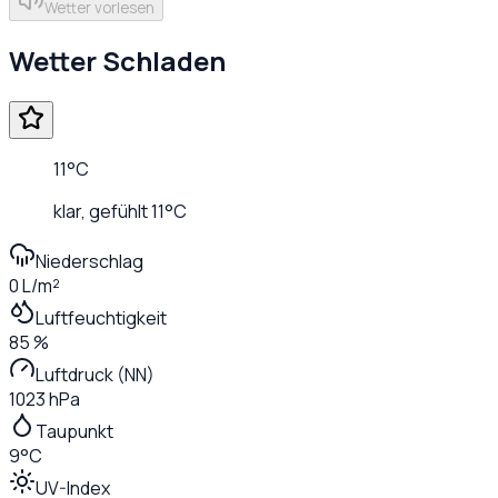
Wetter vorlesen
Wetter
Schladen
11
°C
klar
, gefühlt
11
°C
Niederschlag
0 L/m²
Luftfeuchtigkeit
85 %
Luftdruck (NN)
1023 hPa
Taupunkt
9°C
UV-Index