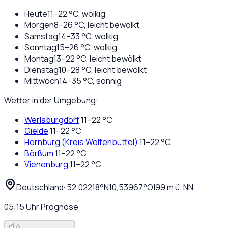
Heute
11
–
22
°C,
wolkig
Morgen
8
–
26
°C,
leicht bewölkt
Samstag
14
–
33
°C,
wolkig
Sonntag
15
–
26
°C,
wolkig
Montag
13
–
22
°C,
leicht bewölkt
Dienstag
10
–
28
°C,
leicht bewölkt
Mittwoch
14
–
35
°C,
sonnig
Wetter in der Umgebung:
Werlaburgdorf
11
–
22
°C
Gielde
11
–
22
°C
Hornburg (Kreis Wolfenbüttel)
11
–
22
°C
Börßum
11
–
22
°C
Vienenburg
11
–
22
°C
Deutschland
·
·
52,02218
°N
10,53967
°O
|
99
m ü. NN
05:15
Uhr
Prognose