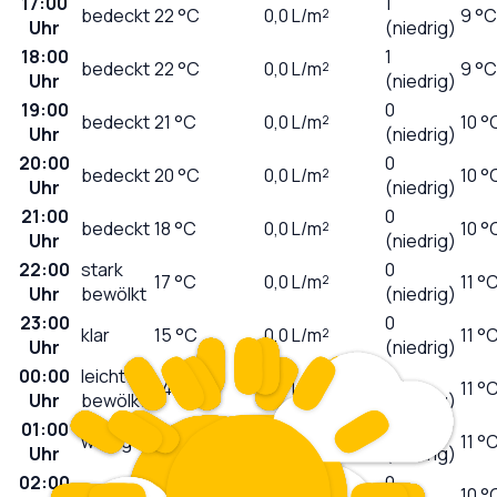
17:00
1
bedeckt
22
°C
0,0
L/m²
9 °C
Uhr
(niedrig)
18:00
1
bedeckt
22
°C
0,0
L/m²
9 °C
Uhr
(niedrig)
19:00
0
bedeckt
21
°C
0,0
L/m²
10 °
Uhr
(niedrig)
20:00
0
bedeckt
20
°C
0,0
L/m²
10 °
Uhr
(niedrig)
21:00
0
bedeckt
18
°C
0,0
L/m²
10 °
Uhr
(niedrig)
22:00
stark
0
17
°C
0,0
L/m²
11 °
Uhr
bewölkt
(niedrig)
23:00
0
klar
15
°C
0,0
L/m²
11 °
Uhr
(niedrig)
00:00
leicht
0
14
°C
0,0
L/m²
11 °
Uhr
bewölkt
(niedrig)
01:00
0
wolkig
13
°C
0,0
L/m²
11 °
Uhr
(niedrig)
02:00
0
klar
12
°C
0,0
L/m²
10 °