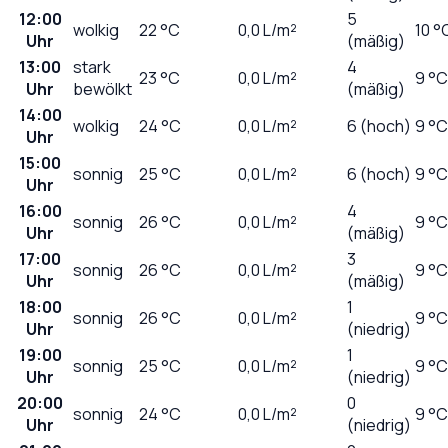
12:00
5
wolkig
22
°C
0,0
L/m²
10 °
Uhr
(mäßig)
13:00
stark
4
23
°C
0,0
L/m²
9 °C
Uhr
bewölkt
(mäßig)
14:00
wolkig
24
°C
0,0
L/m²
6 (hoch)
9 °C
Uhr
15:00
sonnig
25
°C
0,0
L/m²
6 (hoch)
9 °C
Uhr
16:00
4
sonnig
26
°C
0,0
L/m²
9 °C
Uhr
(mäßig)
17:00
3
sonnig
26
°C
0,0
L/m²
9 °C
Uhr
(mäßig)
18:00
1
sonnig
26
°C
0,0
L/m²
9 °C
Uhr
(niedrig)
19:00
1
sonnig
25
°C
0,0
L/m²
9 °C
Uhr
(niedrig)
20:00
0
sonnig
24
°C
0,0
L/m²
9 °C
Uhr
(niedrig)