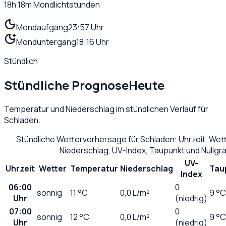
18h 18m
Mondlichtstunden
Mondaufgang
23:57 Uhr
Monduntergang
18:16 Uhr
Stündlich
Stündliche Prognose
Heute
Temperatur und Niederschlag im stündlichen Verlauf für
Schladen
.
Stündliche Wettervorhersage für
Schladen
: Uhrzeit, We
Niederschlag, UV-Index, Taupunkt und Nullg
UV-
Uhrzeit
Wetter
Temperatur
Niederschlag
Tau
Index
06:00
0
sonnig
11
°C
0,0
L/m²
9 °C
Uhr
(niedrig)
07:00
0
sonnig
12
°C
0,0
L/m²
9 °C
Uhr
(niedrig)