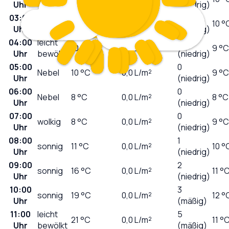
Uhr
(niedrig)
03:00
0
klar
11
°C
0,0
L/m²
10 °
Uhr
(niedrig)
04:00
leicht
0
10
°C
0,0
L/m²
9 °C
Uhr
bewölkt
(niedrig)
05:00
0
Nebel
10
°C
0,0
L/m²
9 °C
Uhr
(niedrig)
06:00
0
Nebel
8
°C
0,0
L/m²
8 °C
Uhr
(niedrig)
07:00
0
wolkig
8
°C
0,0
L/m²
9 °C
Uhr
(niedrig)
08:00
1
sonnig
11
°C
0,0
L/m²
10 °
Uhr
(niedrig)
09:00
2
sonnig
16
°C
0,0
L/m²
11 °
Uhr
(niedrig)
10:00
3
sonnig
19
°C
0,0
L/m²
12 °
Uhr
(mäßig)
11:00
leicht
5
21
°C
0,0
L/m²
11 °
Uhr
bewölkt
(mäßig)