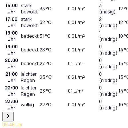
16:00
stark
3
33
°C
0,0
L/m²
12 °
Uhr
bewölkt
(mäßig)
17:00
stark
2
32
°C
0,0
L/m²
12 °
Uhr
bewölkt
(niedrig)
18:00
1
bedeckt
31
°C
0,0
L/m²
10 °
Uhr
(niedrig)
19:00
0
bedeckt
28
°C
0,0
L/m²
14 °
Uhr
(niedrig)
20:00
0
bedeckt
27
°C
0,1
L/m²
15 °
Uhr
(niedrig)
21:00
leichter
0
25
°C
0,2
L/m²
15 °
Uhr
Regen
(niedrig)
22:00
leichter
0
23
°C
0,1
L/m²
14 °
Uhr
Regen
(niedrig)
23:00
0
wolkig
22
°C
0,0
L/m²
16 °
Uhr
(niedrig)
05:48
Uhr