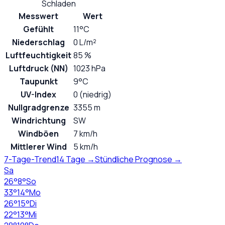
Schladen
Messwert
Wert
Gefühlt
11°C
Niederschlag
0 L/m²
Luftfeuchtigkeit
85 %
Luftdruck (NN)
1023 hPa
Taupunkt
9°C
UV-Index
0 (niedrig)
Nullgradgrenze
3355 m
Windrichtung
SW
Windböen
7 km/h
Mittlerer Wind
5 km/h
7-Tage-Trend
14 Tage →
Stündliche Prognose →
Sa
26
°
8
°
So
33
°
14
°
Mo
26
°
15
°
Di
22
°
13
°
Mi