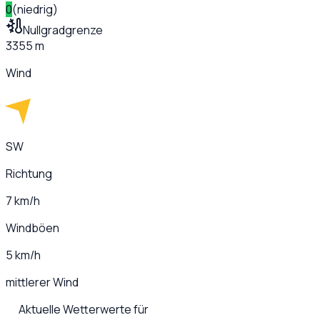
0
(
niedrig
)
Nullgradgrenze
3355 m
Wind
SW
Richtung
7 km/h
Windböen
5 km/h
mittlerer Wind
Aktuelle Wetterwerte für