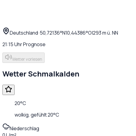
Deutschland
·
·
50,72136
°N
10,44386
°O
|
293
m ü. NN
21:15
Uhr
Prognose
Wetter vorlesen
Wetter
Schmalkalden
20
°C
wolkig
, gefühlt
20
°C
Niederschlag
0 L/m²