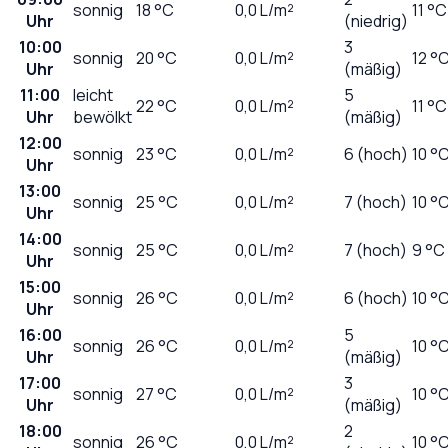
sonnig
18
°C
0,0
L/m²
11 °C
Uhr
(niedrig)
10:00
3
sonnig
20
°C
0,0
L/m²
12 °
Uhr
(mäßig)
11:00
leicht
5
22
°C
0,0
L/m²
11 °C
Uhr
bewölkt
(mäßig)
12:00
sonnig
23
°C
0,0
L/m²
6 (hoch)
10 °
Uhr
13:00
sonnig
25
°C
0,0
L/m²
7 (hoch)
10 °
Uhr
14:00
sonnig
25
°C
0,0
L/m²
7 (hoch)
9 °C
Uhr
15:00
sonnig
26
°C
0,0
L/m²
6 (hoch)
10 °
Uhr
16:00
5
sonnig
26
°C
0,0
L/m²
10 °
Uhr
(mäßig)
17:00
3
sonnig
27
°C
0,0
L/m²
10 °
Uhr
(mäßig)
18:00
2
sonnig
26
°C
0,0
L/m²
10 °