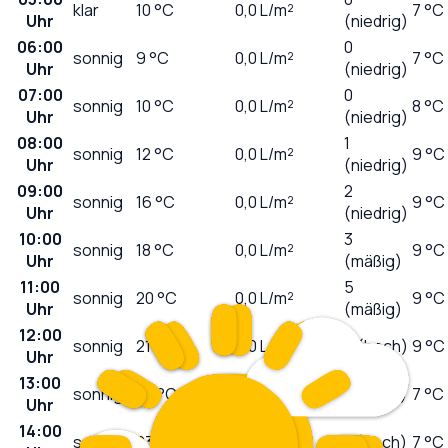
klar
10
°C
0,0
L/m²
7 °C
Uhr
(niedrig)
06:00
0
sonnig
9
°C
0,0
L/m²
7 °C
Uhr
(niedrig)
07:00
0
sonnig
10
°C
0,0
L/m²
8 °C
Uhr
(niedrig)
08:00
1
sonnig
12
°C
0,0
L/m²
9 °C
Uhr
(niedrig)
09:00
2
sonnig
16
°C
0,0
L/m²
9 °C
Uhr
(niedrig)
10:00
3
sonnig
18
°C
0,0
L/m²
9 °C
Uhr
(mäßig)
11:00
5
sonnig
20
°C
0,0
L/m²
9 °C
Uhr
(mäßig)
12:00
sonnig
21
°C
0,0
L/m²
6 (hoch)
9 °C
Uhr
13:00
sonnig
22
°C
0,0
L/m²
7 (hoch)
7 °C
Uhr
14:00
sonnig
23
°C
0,0
L/m²
7 (hoch)
7 °C