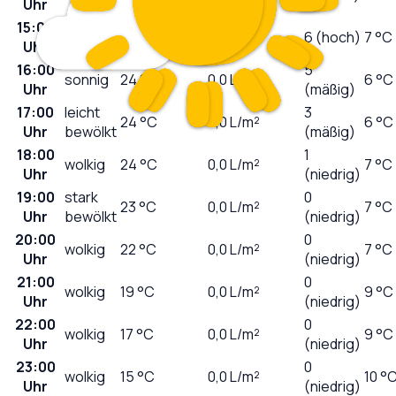
Uhr
15:00
sonnig
24
°C
0,0
L/m²
6 (hoch)
7 °C
Uhr
16:00
5
sonnig
24
°C
0,0
L/m²
6 °C
Uhr
(mäßig)
17:00
leicht
3
24
°C
0,0
L/m²
6 °C
Uhr
bewölkt
(mäßig)
18:00
1
wolkig
24
°C
0,0
L/m²
7 °C
Uhr
(niedrig)
19:00
stark
0
23
°C
0,0
L/m²
7 °C
Uhr
bewölkt
(niedrig)
20:00
0
wolkig
22
°C
0,0
L/m²
7 °C
Uhr
(niedrig)
21:00
0
wolkig
19
°C
0,0
L/m²
9 °C
Uhr
(niedrig)
22:00
0
wolkig
17
°C
0,0
L/m²
9 °C
Uhr
(niedrig)
23:00
0
wolkig
15
°C
0,0
L/m²
10 °
Uhr
(niedrig)