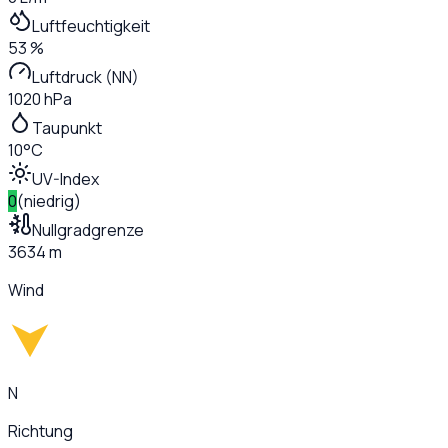
Luftfeuchtigkeit
53 %
Luftdruck (NN)
1020 hPa
Taupunkt
10°C
UV-Index
0
(
niedrig
)
Nullgradgrenze
3634 m
Wind
N
Richtung