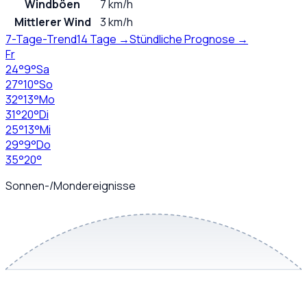
Windböen
7 km/h
Mittlerer Wind
3 km/h
7-Tage-Trend
14 Tage →
Stündliche Prognose →
Fr
24
°
9
°
Sa
27
°
10
°
So
32
°
13
°
Mo
31
°
20
°
Di
25
°
13
°
Mi
29
°
9
°
Do
35
°
20
°
Sonnen-/Mondereignisse