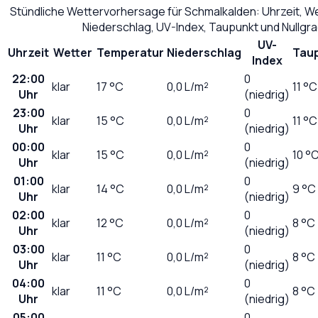
Stündliche Wettervorhersage für
Schmalkalden
: Uhrzeit, 
Niederschlag, UV-Index, Taupunkt und Nullgr
UV-
Uhrzeit
Wetter
Temperatur
Niederschlag
Tau
Index
22:00
0
klar
17
°C
0,0
L/m²
11 °C
Uhr
(niedrig)
23:00
0
klar
15
°C
0,0
L/m²
11 °C
Uhr
(niedrig)
00:00
0
klar
15
°C
0,0
L/m²
10 °
Uhr
(niedrig)
01:00
0
klar
14
°C
0,0
L/m²
9 °C
Uhr
(niedrig)
02:00
0
klar
12
°C
0,0
L/m²
8 °C
Uhr
(niedrig)
03:00
0
klar
11
°C
0,0
L/m²
8 °C
Uhr
(niedrig)
04:00
0
klar
11
°C
0,0
L/m²
8 °C
Uhr
(niedrig)
05:00
0