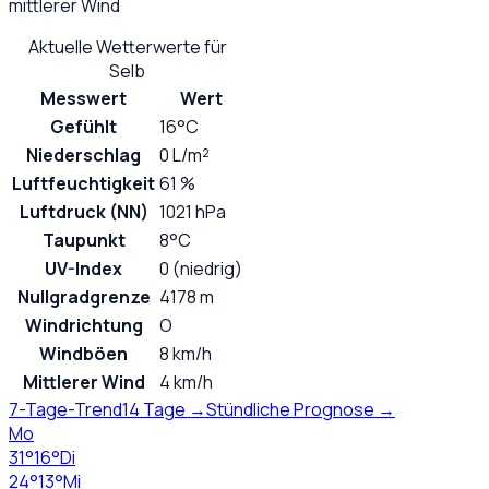
mittlerer Wind
Aktuelle Wetterwerte für
Selb
Messwert
Wert
Gefühlt
16°C
Niederschlag
0 L/m²
Luftfeuchtigkeit
61 %
Luftdruck (NN)
1021 hPa
Taupunkt
8°C
UV-Index
0 (niedrig)
Nullgradgrenze
4178 m
Windrichtung
O
Windböen
8 km/h
Mittlerer Wind
4 km/h
7-Tage-Trend
14 Tage →
Stündliche Prognose →
Mo
31
°
16
°
Di
24
°
13
°
Mi