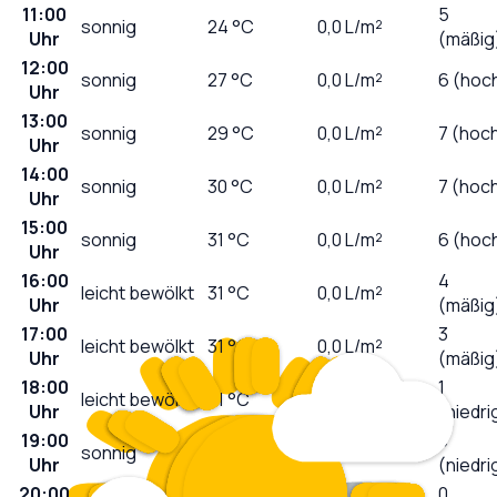
11:00
5
sonnig
24
°C
0,0
L/m²
Uhr
(mäßig
12:00
sonnig
27
°C
0,0
L/m²
6 (hoc
Uhr
13:00
sonnig
29
°C
0,0
L/m²
7 (hoc
Uhr
14:00
sonnig
30
°C
0,0
L/m²
7 (hoc
Uhr
15:00
sonnig
31
°C
0,0
L/m²
6 (hoc
Uhr
16:00
4
leicht bewölkt
31
°C
0,0
L/m²
Uhr
(mäßig
17:00
3
leicht bewölkt
31
°C
0,0
L/m²
Uhr
(mäßig
18:00
1
leicht bewölkt
31
°C
0,0
L/m²
Uhr
(niedri
19:00
0
sonnig
31
°C
0,0
L/m²
Uhr
(niedri
20:00
0