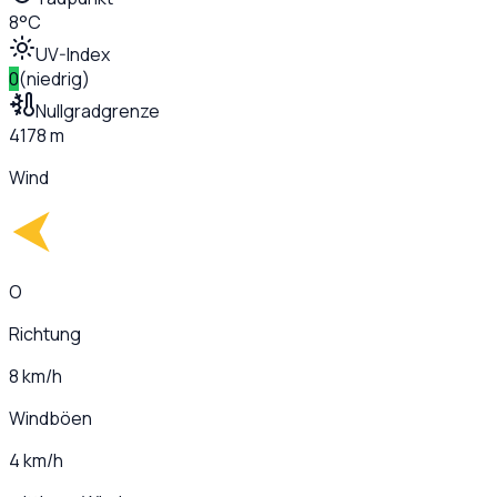
8°C
UV-Index
0
(
niedrig
)
Nullgradgrenze
4178 m
Wind
O
Richtung
8 km/h
Windböen
4 km/h