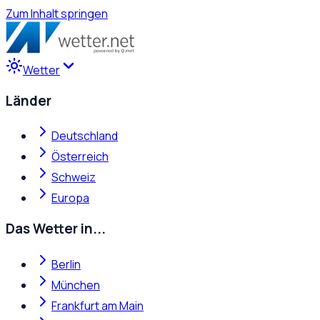
Zum Inhalt springen
Wetter
Länder
Deutschland
Österreich
Schweiz
Europa
Das Wetter in...
Berlin
München
Frankfurt am Main