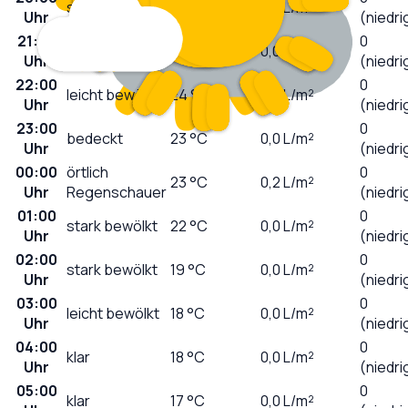
sonnig
30
°C
0,0
L/m²
Uhr
(niedri
21:00
0
wolkig
26
°C
0,0
L/m²
Uhr
(niedri
22:00
0
leicht bewölkt
24
°C
0,0
L/m²
Uhr
(niedri
23:00
0
bedeckt
23
°C
0,0
L/m²
Uhr
(niedri
00:00
örtlich
0
23
°C
0,2
L/m²
Uhr
Regenschauer
(niedri
01:00
0
stark bewölkt
22
°C
0,0
L/m²
Uhr
(niedri
02:00
0
stark bewölkt
19
°C
0,0
L/m²
Uhr
(niedri
03:00
0
leicht bewölkt
18
°C
0,0
L/m²
Uhr
(niedri
04:00
0
klar
18
°C
0,0
L/m²
Uhr
(niedri
05:00
0
klar
17
°C
0,0
L/m²