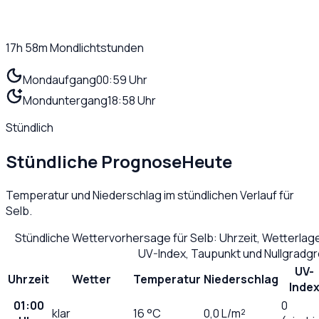
17h 58m
Mondlichtstunden
Mondaufgang
00:59 Uhr
Monduntergang
18:58 Uhr
Stündlich
Stündliche Prognose
Heute
Temperatur und Niederschlag im stündlichen Verlauf für
Selb
.
Stündliche Wettervorhersage für
Selb
: Uhrzeit, Wetterlag
UV-Index, Taupunkt und Nullgradg
UV-
Uhrzeit
Wetter
Temperatur
Niederschlag
Inde
01:00
0
klar
16
°C
0,0
L/m²