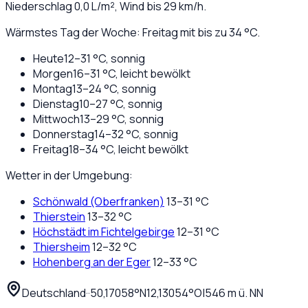
Niederschlag
0,0
L/m², Wind bis
29
km/h.
Wärmstes Tag der Woche: Freitag mit bis zu 34 °C.
Heute
12
–
31
°C,
sonnig
Morgen
16
–
31
°C,
leicht bewölkt
Montag
13
–
24
°C,
sonnig
Dienstag
10
–
27
°C,
sonnig
Mittwoch
13
–
29
°C,
sonnig
Donnerstag
14
–
32
°C,
sonnig
Freitag
18
–
34
°C,
leicht bewölkt
Wetter in der Umgebung:
Schönwald (Oberfranken)
13
–
31
°C
Thierstein
13
–
32
°C
Höchstädt im Fichtelgebirge
12
–
31
°C
Thiersheim
12
–
32
°C
Hohenberg an der Eger
12
–
33
°C
Deutschland
·
·
50,17058
°N
12,13054
°O
|
546
m ü. NN