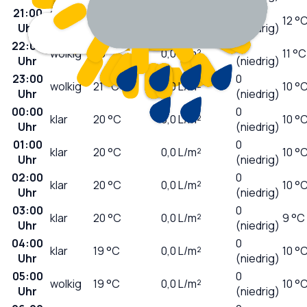
21:00
stark
0
26
°C
0,0
L/m²
12 °
Uhr
bewölkt
(niedrig)
22:00
0
wolkig
23
°C
0,0
L/m²
11 °C
Uhr
(niedrig)
23:00
0
wolkig
21
°C
0,0
L/m²
10 °
Uhr
(niedrig)
00:00
0
klar
20
°C
0,0
L/m²
10 °
Uhr
(niedrig)
01:00
0
klar
20
°C
0,0
L/m²
10 °
Uhr
(niedrig)
02:00
0
klar
20
°C
0,0
L/m²
10 °
Uhr
(niedrig)
03:00
0
klar
20
°C
0,0
L/m²
9 °C
Uhr
(niedrig)
04:00
0
klar
19
°C
0,0
L/m²
10 °
Uhr
(niedrig)
05:00
0
wolkig
19
°C
0,0
L/m²
10 °
Uhr
(niedrig)