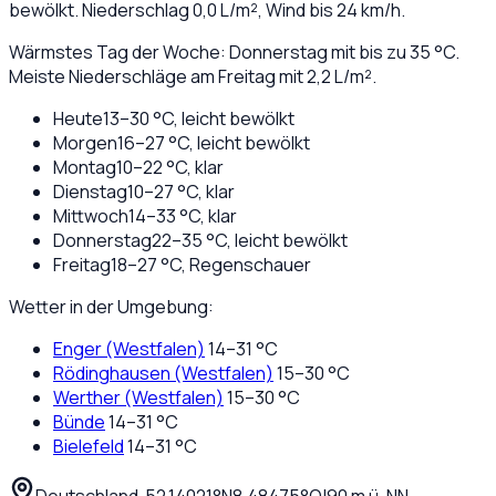
bewölkt
. Niederschlag
0,0
L/m², Wind bis
24
km/h.
Wärmstes Tag der Woche: Donnerstag mit bis zu 35 °C.
Meiste Niederschläge am Freitag mit 2,2 L/m².
Heute
13
–
30
°C,
leicht bewölkt
Morgen
16
–
27
°C,
leicht bewölkt
Montag
10
–
22
°C,
klar
Dienstag
10
–
27
°C,
klar
Mittwoch
14
–
33
°C,
klar
Donnerstag
22
–
35
°C,
leicht bewölkt
Freitag
18
–
27
°C,
Regenschauer
Wetter in der Umgebung:
Enger (Westfalen)
14
–
31
°C
Rödinghausen (Westfalen)
15
–
30
°C
Werther (Westfalen)
15
–
30
°C
Bünde
14
–
31
°C
Bielefeld
14
–
31
°C
Deutschland
·
·
52,14021
°N
8,48475
°O
|
90
m ü. NN