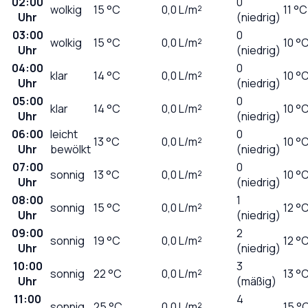
02:00
0
wolkig
15
°C
0,0
L/m²
11 °C
Uhr
(niedrig)
03:00
0
wolkig
15
°C
0,0
L/m²
10 °
Uhr
(niedrig)
04:00
0
klar
14
°C
0,0
L/m²
10 °
Uhr
(niedrig)
05:00
0
klar
14
°C
0,0
L/m²
10 °
Uhr
(niedrig)
06:00
leicht
0
13
°C
0,0
L/m²
10 °
Uhr
bewölkt
(niedrig)
07:00
0
sonnig
13
°C
0,0
L/m²
10 °
Uhr
(niedrig)
08:00
1
sonnig
15
°C
0,0
L/m²
12 °
Uhr
(niedrig)
09:00
2
sonnig
19
°C
0,0
L/m²
12 °
Uhr
(niedrig)
10:00
3
sonnig
22
°C
0,0
L/m²
13 °
Uhr
(mäßig)
11:00
4
sonnig
25
°C
0,0
L/m²
15 °