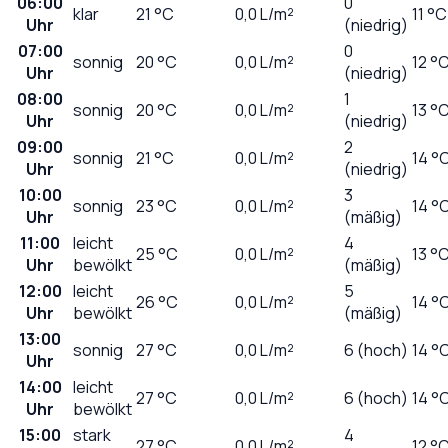
06:00
0
klar
21
°C
0,0
L/m²
11 °C
Uhr
(niedrig)
07:00
0
sonnig
20
°C
0,0
L/m²
12 °
Uhr
(niedrig)
08:00
1
sonnig
20
°C
0,0
L/m²
13 °
Uhr
(niedrig)
09:00
2
sonnig
21
°C
0,0
L/m²
14 °
Uhr
(niedrig)
10:00
3
sonnig
23
°C
0,0
L/m²
14 °
Uhr
(mäßig)
11:00
leicht
4
25
°C
0,0
L/m²
13 °
Uhr
bewölkt
(mäßig)
12:00
leicht
5
26
°C
0,0
L/m²
14 °
Uhr
bewölkt
(mäßig)
13:00
sonnig
27
°C
0,0
L/m²
6 (hoch)
14 °
Uhr
14:00
leicht
27
°C
0,0
L/m²
6 (hoch)
14 °
Uhr
bewölkt
15:00
stark
4
27
°C
0,0
L/m²
12 °