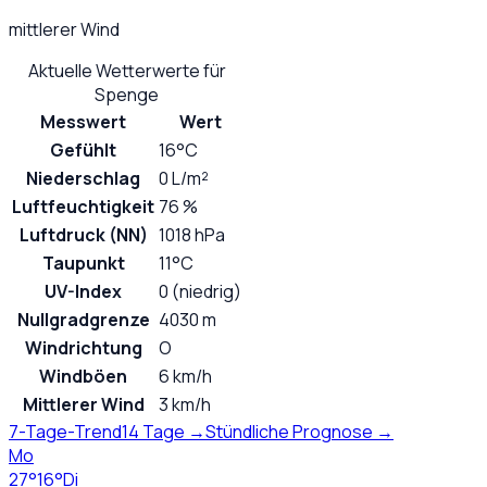
mittlerer Wind
Aktuelle Wetterwerte für
Spenge
Messwert
Wert
Gefühlt
16°C
Niederschlag
0 L/m²
Luftfeuchtigkeit
76 %
Luftdruck (NN)
1018 hPa
Taupunkt
11°C
UV-Index
0 (niedrig)
Nullgradgrenze
4030 m
Windrichtung
O
Windböen
6 km/h
Mittlerer Wind
3 km/h
7-Tage-Trend
14 Tage →
Stündliche Prognose →
Mo
27
°
16
°
Di