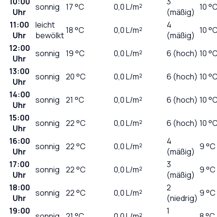
10:00
3
sonnig
17
°C
0,0
L/m²
10 °
Uhr
(mäßig)
11:00
leicht
4
18
°C
0,0
L/m²
10 °
Uhr
bewölkt
(mäßig)
12:00
sonnig
19
°C
0,0
L/m²
6 (hoch)
10 °
Uhr
13:00
sonnig
20
°C
0,0
L/m²
6 (hoch)
10 °
Uhr
14:00
sonnig
21
°C
0,0
L/m²
6 (hoch)
10 °
Uhr
15:00
sonnig
22
°C
0,0
L/m²
6 (hoch)
10 °
Uhr
16:00
4
sonnig
22
°C
0,0
L/m²
9 °C
Uhr
(mäßig)
17:00
3
sonnig
22
°C
0,0
L/m²
9 °C
Uhr
(mäßig)
18:00
2
sonnig
22
°C
0,0
L/m²
9 °C
Uhr
(niedrig)
19:00
1
sonnig
21
°C
0,0
L/m²
8 °C