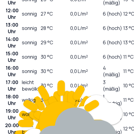
Uhr
(mäßig)
12:00
sonnig
27
°C
0,0
L/m²
6 (hoch)
12 °
Uhr
13:00
sonnig
28
°C
0,0
L/m²
6 (hoch)
13 °
Uhr
14:00
sonnig
29
°C
0,0
L/m²
6 (hoch)
13 °
Uhr
15:00
sonnig
30
°C
0,0
L/m²
6 (hoch)
11 °C
Uhr
16:00
4
sonnig
30
°C
0,0
L/m²
11 °C
Uhr
(mäßig)
17:00
leicht
3
30
°C
0,0
L/m²
10 °
Uhr
bewölkt
(mäßig)
18:00
1
wolkig
30
°C
0,0
L/m²
11 °C
Uhr
(niedrig)
19:00
1
wolkig
30
°C
0,0
L/m²
10 °
Uhr
(niedrig)
20:00
stark
0
28
°C
0,0
L/m²
12 °
Uhr
bewölkt
(niedrig)