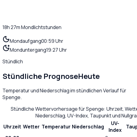
18h 27m
Mondlichtstunden
Mondaufgang
00:59 Uhr
Monduntergang
19:27 Uhr
Stündlich
Stündliche Prognose
Heute
Temperatur und Niederschlag im stündlichen Verlauf für
Spenge
.
Stündliche Wettervorhersage für
Spenge
: Uhrzeit, Wet
Niederschlag, UV-Index, Taupunkt und Nullgr
UV-
Uhrzeit
Wetter
Temperatur
Niederschlag
Tau
Index