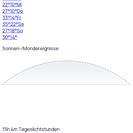
22
°
10
°
Mi
27
°
10
°
Do
33
°
14
°
Fr
35
°
22
°
Sa
27
°
18
°
So
30
°
14
°
Sonnen-/Mondereignisse
15h 4m
Tageslichtstunden