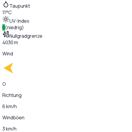
Taupunkt
11°C
UV-Index
0
(
niedrig
)
Nullgradgrenze
4030 m
Wind
O
Richtung
6 km/h
Windböen
3 km/h