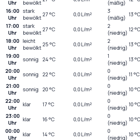
Uhr
bewölkt
(mäßig)
16:00
stark
3
27
°C
0,0
L/m²
13 °
Uhr
bewölkt
(mäßig)
17:00
stark
2
27
°C
0,0
L/m²
12 °
Uhr
bewölkt
(niedrig)
18:00
leicht
2
25
°C
0,0
L/m²
13 °
Uhr
bewölkt
(niedrig)
19:00
1
sonnig
24
°C
0,0
L/m²
13 °
Uhr
(niedrig)
20:00
0
sonnig
22
°C
0,0
L/m²
11 °C
Uhr
(niedrig)
21:00
0
sonnig
20
°C
0,0
L/m²
10 °
Uhr
(niedrig)
22:00
0
klar
17
°C
0,0
L/m²
10 °
Uhr
(niedrig)
23:00
0
klar
16
°C
0,0
L/m²
10 °
Uhr
(niedrig)
00:00
0
klar
14
°C
0,0
L/m²
10 °
Uhr
(niedrig)