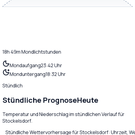
18h 49m
Mondlichtstunden
Mondaufgang
23:42 Uhr
Monduntergang
18:32 Uhr
Stündlich
Stündliche Prognose
Heute
Temperatur und Niederschlag im stündlichen Verlauf für
Stockelsdorf
.
Stündliche Wettervorhersage für
Stockelsdorf
: Uhrzeit, 