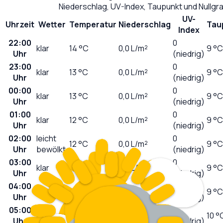
Niederschlag, UV-Index, Taupunkt und Nullg
UV-
Uhrzeit
Wetter
Temperatur
Niederschlag
Tau
Index
22:00
0
klar
14
°C
0,0
L/m²
9 °C
Uhr
(niedrig)
23:00
0
klar
13
°C
0,0
L/m²
9 °C
Uhr
(niedrig)
00:00
0
klar
13
°C
0,0
L/m²
9 °C
Uhr
(niedrig)
01:00
0
klar
12
°C
0,0
L/m²
9 °C
Uhr
(niedrig)
02:00
leicht
0
12
°C
0,0
L/m²
9 °C
Uhr
bewölkt
(niedrig)
03:00
0
klar
12
°C
0,0
L/m²
9 °C
Uhr
(niedrig)
04:00
0
klar
11
°C
0,0
L/m²
9 °C
Uhr
(niedrig)
05:00
0
klar
11
°C
0,0
L/m²
10 °
Uhr
(niedrig)