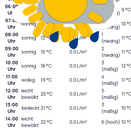
06:00
0
sonnig
11
°C
0,0
L/m²
9 °C
Uhr
(niedrig)
07:00
0
sonnig
11
°C
0,0
L/m²
10 °
Uhr
(niedrig)
08:00
1
sonnig
12
°C
0,0
L/m²
11 °
Uhr
(niedrig)
09:00
2
sonnig
16
°C
0,0
L/m²
11 °
Uhr
(niedrig)
10:00
3
sonnig
18
°C
0,0
L/m²
12 °
Uhr
(mäßig)
11:00
4
wolkig
19
°C
0,0
L/m²
11 °
Uhr
(mäßig)
12:00
leicht
5
20
°C
0,0
L/m²
11 °
Uhr
bewölkt
(mäßig)
13:00
3
bedeckt
21
°C
0,0
L/m²
10 °
Uhr
(mäßig)
14:00
leicht
22
°C
0,0
L/m²
6 (hoch)
10 °
Uhr
bewölkt