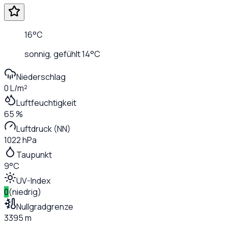
16
°C
sonnig
, gefühlt
14
°C
Niederschlag
0 L/m²
Luftfeuchtigkeit
65 %
Luftdruck (NN)
1022 hPa
Taupunkt
9°C
UV-Index
0
(
niedrig
)
Nullgradgrenze
3395 m