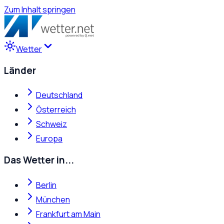
Zum Inhalt springen
Wetter
Länder
Deutschland
Österreich
Schweiz
Europa
Das Wetter in...
Berlin
München
Frankfurt am Main