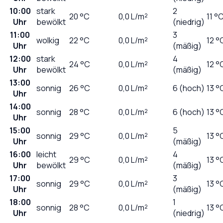
10:00
stark
2
20
°C
0,0
L/m²
11 °
Uhr
bewölkt
(niedrig)
11:00
3
wolkig
22
°C
0,0
L/m²
12 °
Uhr
(mäßig)
12:00
stark
4
24
°C
0,0
L/m²
12 °
Uhr
bewölkt
(mäßig)
13:00
sonnig
26
°C
0,0
L/m²
6 (hoch)
13 °
Uhr
14:00
sonnig
28
°C
0,0
L/m²
6 (hoch)
13 °
Uhr
15:00
5
sonnig
29
°C
0,0
L/m²
13 °
Uhr
(mäßig)
16:00
leicht
4
29
°C
0,0
L/m²
13 °
Uhr
bewölkt
(mäßig)
17:00
3
sonnig
29
°C
0,0
L/m²
13 °
Uhr
(mäßig)
18:00
1
sonnig
28
°C
0,0
L/m²
13 °
Uhr
(niedrig)