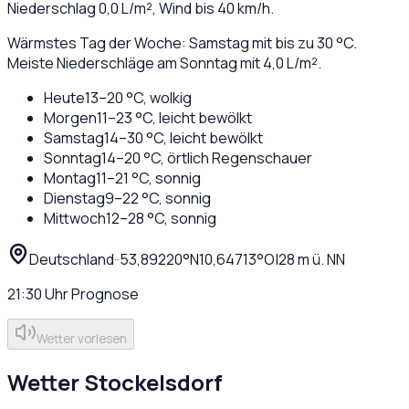
Niederschlag
0,0
L/m², Wind bis
40
km/h.
Wärmstes Tag der Woche: Samstag mit bis zu 30 °C.
Meiste Niederschläge am Sonntag mit 4,0 L/m².
Heute
13
–
20
°C,
wolkig
Morgen
11
–
23
°C,
leicht bewölkt
Samstag
14
–
30
°C,
leicht bewölkt
Sonntag
14
–
20
°C,
örtlich Regenschauer
Montag
11
–
21
°C,
sonnig
Dienstag
9
–
22
°C,
sonnig
Mittwoch
12
–
28
°C,
sonnig
Deutschland
·
·
53,89220
°N
10,64713
°O
|
28
m ü. NN
21:30
Uhr
Prognose
Wetter vorlesen
Wetter
Stockelsdorf