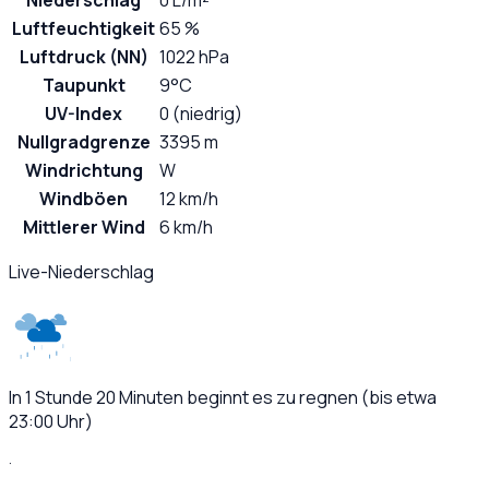
Niederschlag
0 L/m²
Luftfeuchtigkeit
65 %
Luftdruck (NN)
1022 hPa
Taupunkt
9°C
UV-Index
0 (niedrig)
Nullgradgrenze
3395 m
Windrichtung
W
Windböen
12 km/h
Mittlerer Wind
6 km/h
Live-Niederschlag
In 1 Stunde 20 Minuten beginnt es zu regnen (bis etwa
23:00 Uhr)
·