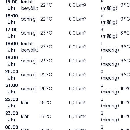
15:00
leicht
5
22
°C
0,0
L/m²
9 °C
Uhr
bewölkt
(mäßig)
16:00
4
sonnig
22
°C
0,0
L/m²
9 °C
Uhr
(mäßig)
17:00
3
sonnig
23
°C
0,0
L/m²
8 °C
Uhr
(mäßig)
18:00
leicht
1
23
°C
0,0
L/m²
9 °C
Uhr
bewölkt
(niedrig)
19:00
1
sonnig
23
°C
0,0
L/m²
9 °C
Uhr
(niedrig)
20:00
0
sonnig
22
°C
0,0
L/m²
9 °C
Uhr
(niedrig)
21:00
0
sonnig
20
°C
0,0
L/m²
10 °
Uhr
(niedrig)
22:00
0
klar
18
°C
0,0
L/m²
10 °
Uhr
(niedrig)
23:00
0
klar
17
°C
0,0
L/m²
10 °
Uhr
(niedrig)
00:00
0