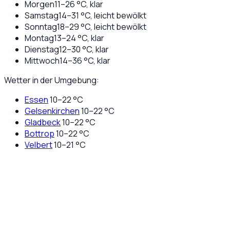
Morgen
11
–
26
°C,
klar
Samstag
14
–
31
°C,
leicht bewölkt
Sonntag
18
–
29
°C,
leicht bewölkt
Montag
13
–
24
°C,
klar
Dienstag
12
–
30
°C,
klar
Mittwoch
14
–
36
°C,
klar
Wetter in der Umgebung:
Essen
10
–
22
°C
Gelsenkirchen
10
–
22
°C
Gladbeck
10
–
22
°C
Bottrop
10
–
22
°C
Velbert
10
–
21
°C