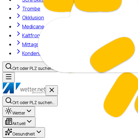
Trombe
Okklusion
Medicane
Kaltfront
Mittagshitze
Kondensstreifen
Ort oder PLZ suchen…
Ort oder PLZ suchen…
Wetter
Aktuell
Gesundheit