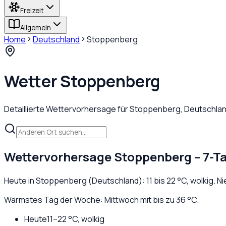
Freizeit
Allgemein
Home
Deutschland
Stoppenberg
Wetter
Stoppenberg
Detaillierte Wettervorhersage für
Stoppenberg
,
Deutschla
Wettervorhersage
Stoppenberg
– 7-T
Heute in
Stoppenberg
(
Deutschland
):
11
bis
22
°C,
wolkig
. N
Wärmstes Tag der Woche: Mittwoch mit bis zu 36 °C.
Heute
11
–
22
°C,
wolkig