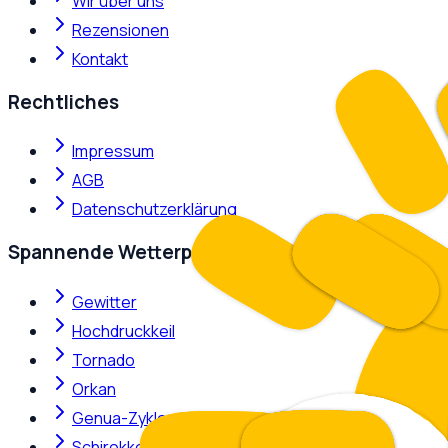
Wir über uns
Rezensionen
Kontakt
Rechtliches
Impressum
AGB
Datenschutzerklärung
Spannende Wetterphänomene
Gewitter
Hochdruckkeil
Tornado
Orkan
Genua-Zyklone
Schirokko