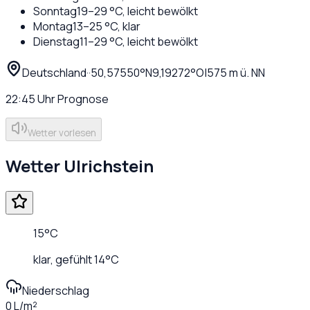
Sonntag
19
–
29
°C,
leicht bewölkt
Montag
13
–
25
°C,
klar
Dienstag
11
–
29
°C,
leicht bewölkt
Deutschland
·
·
50,57550
°N
9,19272
°O
|
575
m ü. NN
22:45
Uhr
Prognose
Wetter vorlesen
Wetter
Ulrichstein
15
°C
klar
, gefühlt
14
°C
Niederschlag
0 L/m²