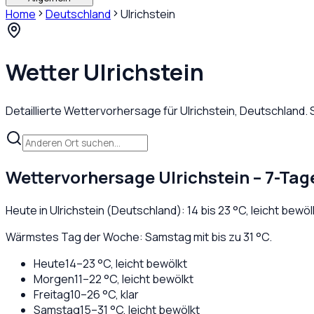
Home
Deutschland
Ulrichstein
Wetter
Ulrichstein
Detaillierte Wettervorhersage für
Ulrichstein
,
Deutschland
.
Wettervorhersage
Ulrichstein
– 7-Tag
Heute in
Ulrichstein
(
Deutschland
):
14
bis
23
°C,
leicht bewöl
Wärmstes Tag der Woche: Samstag mit bis zu 31 °C.
Heute
14
–
23
°C,
leicht bewölkt
Morgen
11
–
22
°C,
leicht bewölkt
Freitag
10
–
26
°C,
klar
Samstag
15
–
31
°C,
leicht bewölkt