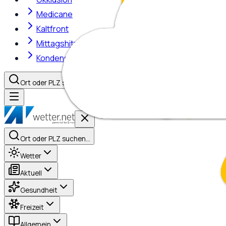
Medicane
Kaltfront
Mittagshitze
Kondensstreifen
Ort oder PLZ suchen…
Ort oder PLZ suchen…
Wetter
Aktuell
Gesundheit
Freizeit
Allgemein