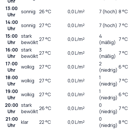
Uhr
13:00
sonnig
26
°C
0,0
L/m²
7 (hoch)
8 °C
Uhr
14:00
sonnig
27
°C
0,0
L/m²
7 (hoch)
7 °C
Uhr
15:00
stark
4
27
°C
0,0
L/m²
7 °C
Uhr
bewölkt
(mäßig)
16:00
stark
3
27
°C
0,0
L/m²
7 °C
Uhr
bewölkt
(mäßig)
17:00
2
wolkig
27
°C
0,0
L/m²
6 °C
Uhr
(niedrig)
18:00
1
wolkig
27
°C
0,0
L/m²
7 °C
Uhr
(niedrig)
19:00
1
wolkig
27
°C
0,0
L/m²
6 °C
Uhr
(niedrig)
20:00
stark
0
26
°C
0,0
L/m²
7 °C
Uhr
bewölkt
(niedrig)
21:00
0
klar
22
°C
0,0
L/m²
8 °C
Uhr
(niedrig)