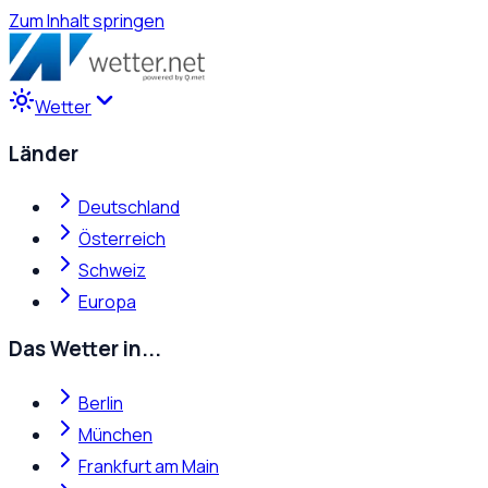
Zum Inhalt springen
Wetter
Länder
Deutschland
Österreich
Schweiz
Europa
Das Wetter in...
Berlin
München
Frankfurt am Main