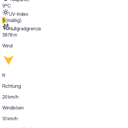
9°C
UV-Index
5
(
mäßig
)
Nullgradgrenze
3878 m
Wind
N
Richtung
20 km/h
Windböen
10 km/h