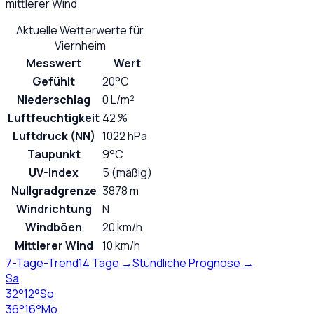
mittlerer Wind
Aktuelle Wetterwerte für
Viernheim
Messwert
Wert
Gefühlt
20°C
Niederschlag
0 L/m²
Luftfeuchtigkeit
42 %
Luftdruck (NN)
1022 hPa
Taupunkt
9°C
UV-Index
5 (mäßig)
Nullgradgrenze
3878 m
Windrichtung
N
Windböen
20 km/h
Mittlerer Wind
10 km/h
7-Tage-Trend
14 Tage →
Stündliche Prognose →
Sa
32
°
12
°
So
36
°
16
°
Mo