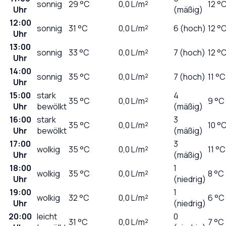
sonnig
29
°C
0,0
L/m²
12 °
Uhr
(mäßig)
12:00
sonnig
31
°C
0,0
L/m²
6 (hoch)
12 °
Uhr
13:00
sonnig
33
°C
0,0
L/m²
7 (hoch)
12 °
Uhr
14:00
sonnig
35
°C
0,0
L/m²
7 (hoch)
11 °C
Uhr
15:00
stark
4
35
°C
0,0
L/m²
9 °C
Uhr
bewölkt
(mäßig)
16:00
stark
3
35
°C
0,0
L/m²
10 °
Uhr
bewölkt
(mäßig)
17:00
3
wolkig
35
°C
0,0
L/m²
11 °C
Uhr
(mäßig)
18:00
1
wolkig
35
°C
0,0
L/m²
8 °C
Uhr
(niedrig)
19:00
1
wolkig
32
°C
0,0
L/m²
6 °C
Uhr
(niedrig)
20:00
leicht
0
31
°C
0,0
L/m²
7 °C