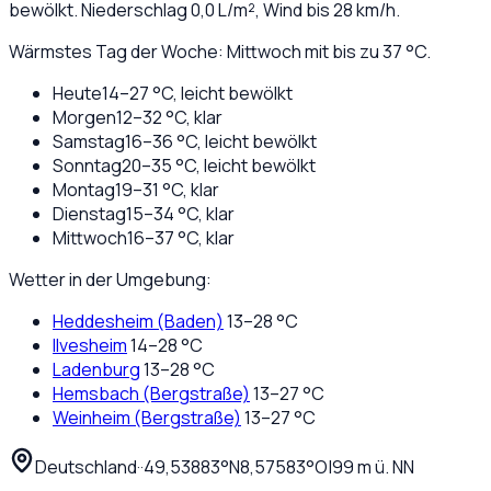
bewölkt
. Niederschlag
0,0
L/m², Wind bis
28
km/h.
Wärmstes Tag der Woche: Mittwoch mit bis zu 37 °C.
Heute
14
–
27
°C,
leicht bewölkt
Morgen
12
–
32
°C,
klar
Samstag
16
–
36
°C,
leicht bewölkt
Sonntag
20
–
35
°C,
leicht bewölkt
Montag
19
–
31
°C,
klar
Dienstag
15
–
34
°C,
klar
Mittwoch
16
–
37
°C,
klar
Wetter in der Umgebung:
Heddesheim (Baden)
13
–
28
°C
Ilvesheim
14
–
28
°C
Ladenburg
13
–
28
°C
Hemsbach (Bergstraße)
13
–
27
°C
Weinheim (Bergstraße)
13
–
27
°C
Deutschland
·
·
49,53883
°N
8,57583
°O
|
99
m ü. NN