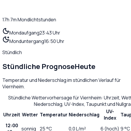
17h 7m
Mondlichtstunden
Mondaufgang
23:43 Uhr
Monduntergang
16:50 Uhr
Stündlich
Stündliche Prognose
Heute
Temperatur und Niederschlag im stündlichen Verlauf für
Viernheim
.
Stündliche Wettervorhersage für
Viernheim
: Uhrzeit, We
Niederschlag, UV-Index, Taupunkt und Nullgr
UV-
Uhrzeit
Wetter
Temperatur
Niederschlag
Tau
Index
12:00
sonnig
25
°C
0,0
L/m²
6 (hoch)
9 °C