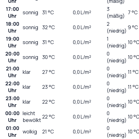
Uhr
(mäßig)
17:00
3
sonnig
31
°C
0,0
L/m²
7 °C
Uhr
(mäßig)
18:00
2
sonnig
32
°C
0,0
L/m²
9 °C
Uhr
(niedrig)
19:00
1
sonnig
31
°C
0,0
L/m²
10 °
Uhr
(niedrig)
20:00
0
sonnig
30
°C
0,0
L/m²
10 °
Uhr
(niedrig)
21:00
0
klar
27
°C
0,0
L/m²
11 °C
Uhr
(niedrig)
22:00
0
klar
23
°C
0,0
L/m²
11 °C
Uhr
(niedrig)
23:00
0
klar
22
°C
0,0
L/m²
10 °
Uhr
(niedrig)
00:00
leicht
0
22
°C
0,0
L/m²
10 °
Uhr
bewölkt
(niedrig)
01:00
0
wolkig
21
°C
0,0
L/m²
10 °
Uhr
(niedrig)