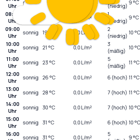
sonnig
12
°C
0,0
L/m²
9 °C
Uhr
(niedrig)
08:00
1
sonnig
14
°C
0,0
L/m²
9 °C
Uhr
(niedrig)
09:00
2
sonnig
19
°C
0,0
L/m²
10 °
Uhr
(niedrig)
10:00
3
sonnig
21
°C
0,0
L/m²
10 °
Uhr
(mäßig)
11:00
5
sonnig
23
°C
0,0
L/m²
11 °C
Uhr
(mäßig)
12:00
sonnig
26
°C
0,0
L/m²
6 (hoch)
11 °C
Uhr
13:00
sonnig
28
°C
0,0
L/m²
7 (hoch)
11 °C
Uhr
14:00
sonnig
30
°C
0,0
L/m²
7 (hoch)
10 °
Uhr
15:00
sonnig
31
°C
0,0
L/m²
6 (hoch)
10 °
Uhr
16:00
5
sonnig
31
°C
0,0
L/m²
9 °C