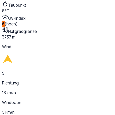
Taupunkt
8°C
UV-Index
6
(
hoch
)
Nullgradgrenze
3737 m
Wind
S
Richtung
13 km/h
Windböen
5 km/h