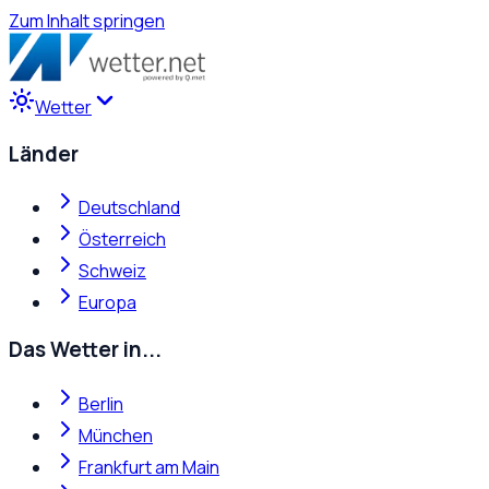
Zum Inhalt springen
Wetter
Länder
Deutschland
Österreich
Schweiz
Europa
Das Wetter in...
Berlin
München
Frankfurt am Main