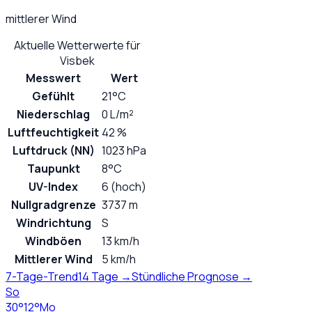
mittlerer Wind
Aktuelle Wetterwerte für
Visbek
Messwert
Wert
Gefühlt
21°C
Niederschlag
0 L/m²
Luftfeuchtigkeit
42 %
Luftdruck (NN)
1023 hPa
Taupunkt
8°C
UV-Index
6 (hoch)
Nullgradgrenze
3737 m
Windrichtung
S
Windböen
13 km/h
Mittlerer Wind
5 km/h
7-Tage-Trend
14 Tage →
Stündliche Prognose →
So
30
°
12
°
Mo