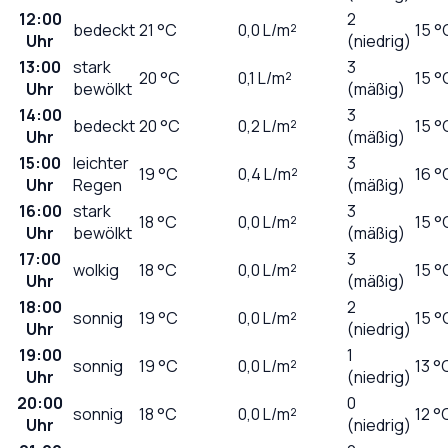
12:00
2
bedeckt
21
°C
0,0
L/m²
15 °
Uhr
(niedrig)
13:00
stark
3
20
°C
0,1
L/m²
15 °
Uhr
bewölkt
(mäßig)
14:00
3
bedeckt
20
°C
0,2
L/m²
15 °
Uhr
(mäßig)
15:00
leichter
3
19
°C
0,4
L/m²
16 °
Uhr
Regen
(mäßig)
16:00
stark
3
18
°C
0,0
L/m²
15 °
Uhr
bewölkt
(mäßig)
17:00
3
wolkig
18
°C
0,0
L/m²
15 °
Uhr
(mäßig)
18:00
2
sonnig
19
°C
0,0
L/m²
15 °
Uhr
(niedrig)
19:00
1
sonnig
19
°C
0,0
L/m²
13 °
Uhr
(niedrig)
20:00
0
sonnig
18
°C
0,0
L/m²
12 °
Uhr
(niedrig)