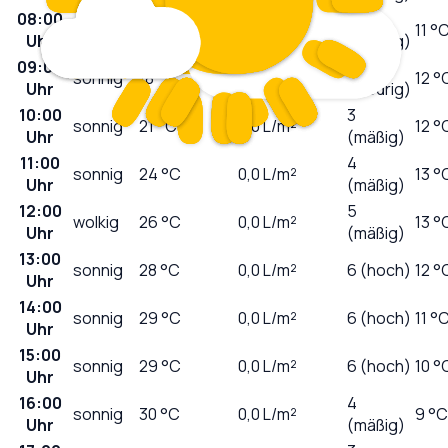
08:00
1
sonnig
14
°C
0,0
L/m²
11 °
Uhr
(niedrig)
09:00
2
sonnig
18
°C
0,0
L/m²
12 °
Uhr
(niedrig)
10:00
3
sonnig
21
°C
0,0
L/m²
12 °
Uhr
(mäßig)
11:00
4
sonnig
24
°C
0,0
L/m²
13 °
Uhr
(mäßig)
12:00
5
wolkig
26
°C
0,0
L/m²
13 °
Uhr
(mäßig)
13:00
sonnig
28
°C
0,0
L/m²
6 (hoch)
12 °
Uhr
14:00
sonnig
29
°C
0,0
L/m²
6 (hoch)
11 °
Uhr
15:00
sonnig
29
°C
0,0
L/m²
6 (hoch)
10 °
Uhr
16:00
4
sonnig
30
°C
0,0
L/m²
9 °C
Uhr
(mäßig)