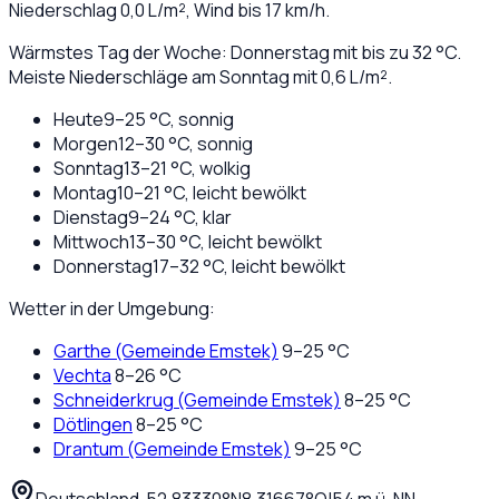
Niederschlag
0,0
L/m², Wind bis
17
km/h.
Wärmstes Tag der Woche: Donnerstag mit bis zu 32 °C.
Meiste Niederschläge am Sonntag mit 0,6 L/m².
Heute
9
–
25
°C,
sonnig
Morgen
12
–
30
°C,
sonnig
Sonntag
13
–
21
°C,
wolkig
Montag
10
–
21
°C,
leicht bewölkt
Dienstag
9
–
24
°C,
klar
Mittwoch
13
–
30
°C,
leicht bewölkt
Donnerstag
17
–
32
°C,
leicht bewölkt
Wetter in der Umgebung:
Garthe (Gemeinde Emstek)
9
–
25
°C
Vechta
8
–
26
°C
Schneiderkrug (Gemeinde Emstek)
8
–
25
°C
Dötlingen
8
–
25
°C
Drantum (Gemeinde Emstek)
9
–
25
°C
Deutschland
·
·
52,83330
°N
8,31667
°O
|
54
m ü. NN