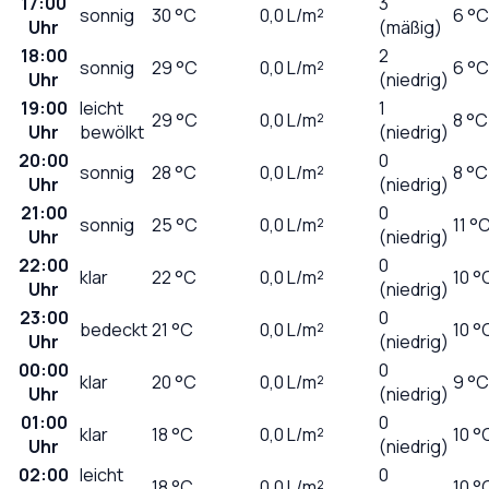
17:00
3
sonnig
30
°C
0,0
L/m²
6 °C
Uhr
(mäßig)
18:00
2
sonnig
29
°C
0,0
L/m²
6 °C
Uhr
(niedrig)
19:00
leicht
1
29
°C
0,0
L/m²
8 °C
Uhr
bewölkt
(niedrig)
20:00
0
sonnig
28
°C
0,0
L/m²
8 °C
Uhr
(niedrig)
21:00
0
sonnig
25
°C
0,0
L/m²
11 °
Uhr
(niedrig)
22:00
0
klar
22
°C
0,0
L/m²
10 °
Uhr
(niedrig)
23:00
0
bedeckt
21
°C
0,0
L/m²
10 °
Uhr
(niedrig)
00:00
0
klar
20
°C
0,0
L/m²
9 °C
Uhr
(niedrig)
01:00
0
klar
18
°C
0,0
L/m²
10 °
Uhr
(niedrig)
02:00
leicht
0
18
°C
0,0
L/m²
10 °