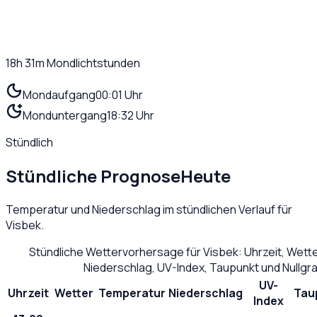
18h 31m
Mondlichtstunden
Mondaufgang
00:01 Uhr
Monduntergang
18:32 Uhr
Stündlich
Stündliche Prognose
Heute
Temperatur und Niederschlag im stündlichen Verlauf für
Visbek
.
Stündliche Wettervorhersage für
Visbek
: Uhrzeit, Wett
Niederschlag, UV-Index, Taupunkt und Nullg
UV-
Uhrzeit
Wetter
Temperatur
Niederschlag
Tau
Index